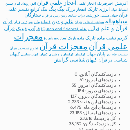
اعجاز علمی قرآن
آفرینش
اخترفیزیک
اعجاز علمی
افق رویداد
امام حسین
بیگ بنگ
انرژی تاریک
انفجار بزرگ
بیگ کرانچ
تفسیر علمی
انبساط جهان
ستارگان
قرآن
خورشید
جهان هستی
ذرات بنیادی
زمین
زمین در قرآن
سیاهچاله
علم و دین
قرآن
فضا-زمان
سیاهچاله ها در قرآن
فیزیک در قرآن
قرآن و علم
قرآن
قرآن و علم (Quran and Science)
قرآن و فیزیک
معجزات
کریم
ماده تاریک
قیامت
ماده تاریک(dark matter)
معجزات قرآن
علمی قرآن
نجوم
نجوم در قرآن
پایان جهان
کیهان
نسبیت عام
کیهان
نور
کهکشان
کهکشان راه شیری
کیهان شناسی
کیهان‌شناسی
گرانش
شناسی در قرآن
بازدیدکنندگان آنلاین:
0
بازدیدهای امروز:
61
بازدیدکنندگان امروز:
55
بازدیدهای دیروز:
184
بازدیدکنندگان دیروز:
137
بازدیدهای این هفته:
2,233
بازدیدهای این ماه:
6,475
بازدیدهای امسال:
23,183
کل بازدیدها:
23,616
کل بازدیدکنند‌گان:
38,152
بازدید این صفحه:
10