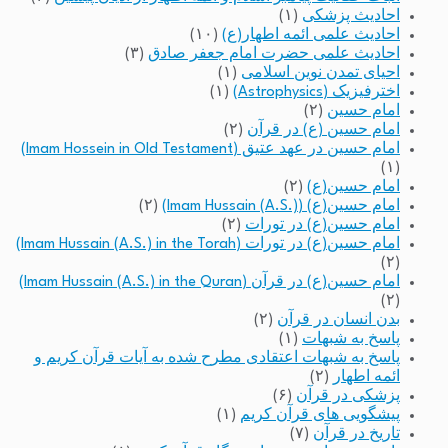
احادیث پزشکی
(۱)
احادیث علمی ائمه اطهار(ع)
(۱۰)
احادیث علمی حضرت امام جعفر صادق
(۳)
احیای تمدن نوین اسلامی
(۱)
اخترفیزیک (Astrophysics)
(۱)
امام حسین
(۲)
امام حسین (ع) در قرآن
(۲)
امام حسین در عهد عتیق (Imam Hossein in Old Testament)
(۱)
امام حسین(ع)
(۲)
امام حسین(ع) (Imam Hussain (A.S.))
(۲)
امام حسین(ع) در تورات
(۲)
امام حسین(ع) در تورات (Imam Hussain (A.S.) in the Torah)
(۲)
امام حسین(ع) در قرآن (Imam Hussain (A.S.) in the Quran)
(۲)
بدن انسان در قرآن
(۲)
پاسخ به شبهات
(۱)
پاسخ به شبهات اعتقادی مطرح شده به آیات قرآن کریم و
ائمه اطهار
(۲)
پزشکی در قرآن
(۶)
پیشگویی های قرآن کریم
(۱)
تاریخ در قرآن
(۷)