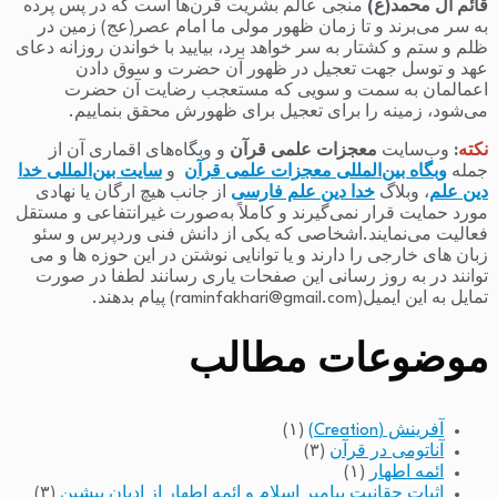
قائم آل محمد(ع)
منجی عالم بشریت قرن‌ها است که در پس پرده
به سر می‌برند و تا زمان ظهور مولی ما امام عصر(عج) زمین در
ظلم و ستم و کشتار به سر خواهد برد، بیایید با خواندن روزانه دعای
عهد و توسل جهت تعجیل در ظهور آن حضرت و سوق دادن
اعمالمان به سمت و سویی که مستعجب رضایت آن حضرت
می‌شود، زمینه را برای تعجیل برای ظهورش محقق بنماییم.
نکته
:
وب‌سایت
معجزات علمی قرآن
و وبگاه‌های اقماری آن از
جمله
وبگاه بین‌المللی معجزات علمی قرآن
و
سایت بین‌المللی خدا
دین علم
، وبلاگ
خدا دین علم فارسی
از جانب هیچ ارگان یا نهادی
مورد حمایت قرار نمی‌گیرند و کاملاً به‌صورت غیرانتفاعی و مستقل
فعالیت می‌نمایند.اشخاصی که یکی از دانش فنی وردپرس و سئو
زبان های خارجی را دارند و یا توانایی نوشتن در این حوزه ها و می
توانند در به روز رسانی این صفحات یاری رسانند لطفا در صورت
تمایل به این ایمیل(raminfakhari@gmail.com) پیام بدهند.
موضوعات مطالب
آفرینش (Creation)
(۱)
آناتومی در قرآن
(۳)
ائمه اطهار
(۱)
اثبات حقانیت پیامبر اسلام و ائمه اطهار از ادیان پیشین
(۳)