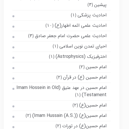
پیشین
(۳)
احادیث پزشکی
(۱)
احادیث علمی ائمه اطهار(ع)
(۱۰)
احادیث علمی حضرت امام جعفر صادق
(۳)
احیای تمدن نوین اسلامی
(۱)
اخترفیزیک (Astrophysics)
(۱)
امام حسین
(۲)
امام حسین (ع) در قرآن
(۲)
امام حسین در عهد عتیق (Imam Hossein in Old
Testament)
(۱)
امام حسین(ع)
(۲)
امام حسین(ع) (Imam Hussain (A.S.))
(۲)
امام حسین(ع) در تورات
(۲)