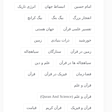
امام حسین
انبساط جهان
انرژی تاریک
انفجار بزرگ
بیگ بنگ
بیگ کرانچ
تفسیر علمی قرآن
جهان هستی
خورشید
ذرات بنیادی
زمین
زمین در قرآن
ستارگان
سیاهچاله
سیاهچاله ها در قرآن
علم و دین
فضا-زمان
فیزیک در قرآن
قرآن
قرآن و علم
قرآن و علم (Quran And Science)
قرآن و فیزیک
قرآن کریم
قیامت