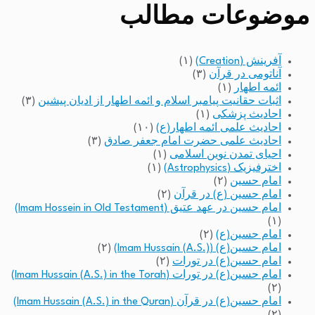
موضوعات مطالب
آفرینش (Creation)
(۱)
آناتومی در قرآن
(۳)
ائمه اطهار
(۱)
اثبات حقانیت پیامبر اسلام و ائمه اطهار از ادیان پیشین
(۳)
احادیث پزشکی
(۱)
احادیث علمی ائمه اطهار(ع)
(۱۰)
احادیث علمی حضرت امام جعفر صادق
(۳)
احیای تمدن نوین اسلامی
(۱)
اخترفیزیک (Astrophysics)
(۱)
امام حسین
(۲)
امام حسین (ع) در قرآن
(۲)
امام حسین در عهد عتیق (Imam Hossein in Old Testament)
(۱)
امام حسین(ع)
(۲)
امام حسین(ع) (Imam Hussain (A.S.))
(۲)
امام حسین(ع) در تورات
(۲)
امام حسین(ع) در تورات (Imam Hussain (A.S.) in the Torah)
(۲)
امام حسین(ع) در قرآن (Imam Hussain (A.S.) in the Quran)