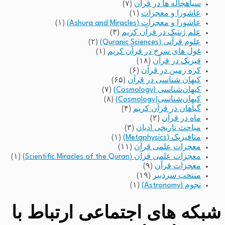
سیاهچاله ها در قرآن
(۷)
عاشورا و معجزات
(۱)
عاشورا و معجزات (Ashura and Miracles)
(۱)
علم ژنتیک در قرآن کریم
(۳)
علوم قرآنی (Quranic Sciences)
(۲)
غول های سرخ در قرآن کریم
(۱)
فیزیک در قرآن
(۱۸)
کره زمین در قرآن
(۶)
کیهان شناسی در قرآن
(۶۵)
کیهان‌شناسی (Cosmology)
(۷)
کیهان‌شناسی(Cosmology)
(۸)
گیاهان در قرآن کریم
(۴)
ماه در قرآن
(۲)
مباحث تاریخی ادیان
(۳)
متافیزیک (Metaphysics)
(۱)
معجزات علمی قرآن
(۱۱)
معجزات علمی قرآن (Scientific Miracles of the Quran)
(۱)
معجزات قرآن
(۹)
منتخب سردبیر
(۱۹)
نجوم (Astronomy)
(۱)
شبکه های اجتماعی ارتباط با