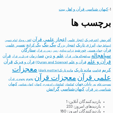
1-
کیهان شناسی قرآن و اهل بیت
برچسب ها
اعجاز علمی قرآن
آفرینش
اخترفیزیک
اعجاز علمی
افق رویداد
امام حسین
بیگ بنگ
انرژی تاریک
انفجار بزرگ
بیگ کرانچ
تفسیر علمی
انبساط جهان
ستارگان
قرآن
خورشید
جهان هستی
ذرات بنیادی
زمین
زمین در قرآن
سیاهچاله
علم و دین
قرآن
فضا-زمان
سیاهچاله ها در قرآن
فیزیک در قرآن
قرآن و علم
قرآن
قرآن و علم (Quran and Science)
قرآن و فیزیک
معجزات
کریم
ماده تاریک
قیامت
ماده تاریک(dark matter)
معجزات قرآن
علمی قرآن
نجوم
نجوم در قرآن
پایان جهان
کیهان
نسبیت عام
کیهان
نور
کهکشان
کهکشان راه شیری
کیهان شناسی
کیهان‌شناسی
گرانش
شناسی در قرآن
بازدیدکنندگان آنلاین:
1
بازدیدهای امروز:
233
بازدیدکنندگان امروز:
180