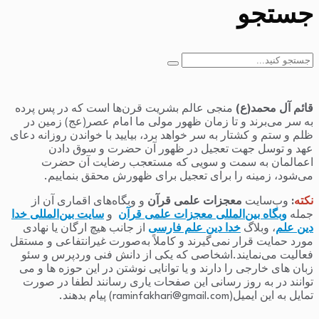
جستجو
جستجو
برای:
قائم آل محمد(ع)
منجی عالم بشریت قرن‌ها است که در پس پرده
به سر می‌برند و تا زمان ظهور مولی ما امام عصر(عج) زمین در
ظلم و ستم و کشتار به سر خواهد برد، بیایید با خواندن روزانه دعای
عهد و توسل جهت تعجیل در ظهور آن حضرت و سوق دادن
اعمالمان به سمت و سویی که مستعجب رضایت آن حضرت
می‌شود، زمینه را برای تعجیل برای ظهورش محقق بنماییم.
نکته
:
وب‌سایت
معجزات علمی قرآن
و وبگاه‌های اقماری آن از
جمله
وبگاه بین‌المللی معجزات علمی قرآن
و
سایت بین‌المللی خدا
دین علم
، وبلاگ
خدا دین علم فارسی
از جانب هیچ ارگان یا نهادی
مورد حمایت قرار نمی‌گیرند و کاملاً به‌صورت غیرانتفاعی و مستقل
فعالیت می‌نمایند.اشخاصی که یکی از دانش فنی وردپرس و سئو
زبان های خارجی را دارند و یا توانایی نوشتن در این حوزه ها و می
توانند در به روز رسانی این صفحات یاری رسانند لطفا در صورت
تمایل به این ایمیل(raminfakhari@gmail.com) پیام بدهند.