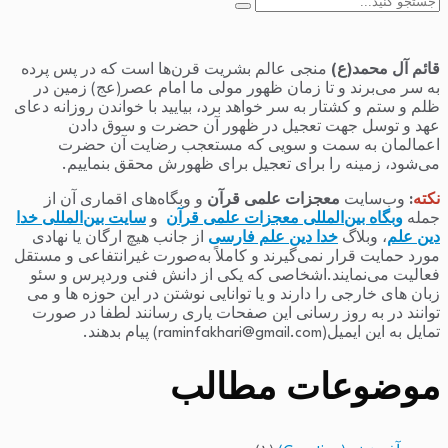
جستجو
برای:
قائم آل محمد(ع)
منجی عالم بشریت قرن‌ها است که در پس پرده
به سر می‌برند و تا زمان ظهور مولی ما امام عصر(عج) زمین در
ظلم و ستم و کشتار به سر خواهد برد، بیایید با خواندن روزانه دعای
عهد و توسل جهت تعجیل در ظهور آن حضرت و سوق دادن
اعمالمان به سمت و سویی که مستعجب رضایت آن حضرت
می‌شود، زمینه را برای تعجیل برای ظهورش محقق بنماییم.
نکته
:
وب‌سایت
معجزات علمی قرآن
و وبگاه‌های اقماری آن از
جمله
وبگاه بین‌المللی معجزات علمی قرآن
و
سایت بین‌المللی خدا
دین علم
، وبلاگ
خدا دین علم فارسی
از جانب هیچ ارگان یا نهادی
مورد حمایت قرار نمی‌گیرند و کاملاً به‌صورت غیرانتفاعی و مستقل
فعالیت می‌نمایند.اشخاصی که یکی از دانش فنی وردپرس و سئو
زبان های خارجی را دارند و یا توانایی نوشتن در این حوزه ها و می
توانند در به روز رسانی این صفحات یاری رسانند لطفا در صورت
تمایل به این ایمیل(raminfakhari@gmail.com) پیام بدهند.
موضوعات مطالب