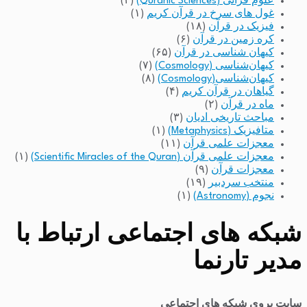
علوم قرآنی (Quranic Sciences)
(۲)
غول های سرخ در قرآن کریم
(۱)
فیزیک در قرآن
(۱۸)
کره زمین در قرآن
(۶)
کیهان شناسی در قرآن
(۶۵)
کیهان‌شناسی (Cosmology)
(۷)
کیهان‌شناسی(Cosmology)
(۸)
گیاهان در قرآن کریم
(۴)
ماه در قرآن
(۲)
مباحث تاریخی ادیان
(۳)
متافیزیک (Metaphysics)
(۱)
معجزات علمی قرآن
(۱۱)
معجزات علمی قرآن (Scientific Miracles of the Quran)
(۱)
معجزات قرآن
(۹)
منتخب سردبیر
(۱۹)
نجوم (Astronomy)
(۱)
شبکه های اجتماعی ارتباط با
مدیر تارنما
سایت بروی شبکه های اجتماعی