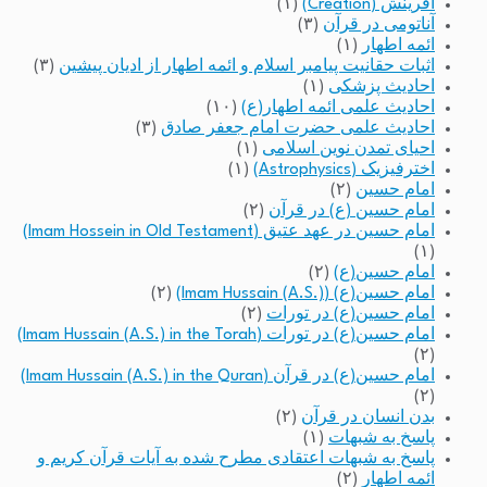
آفرینش (Creation)
(۱)
آناتومی در قرآن
(۳)
ائمه اطهار
(۱)
اثبات حقانیت پیامبر اسلام و ائمه اطهار از ادیان پیشین
(۳)
احادیث پزشکی
(۱)
احادیث علمی ائمه اطهار(ع)
(۱۰)
احادیث علمی حضرت امام جعفر صادق
(۳)
احیای تمدن نوین اسلامی
(۱)
اخترفیزیک (Astrophysics)
(۱)
امام حسین
(۲)
امام حسین (ع) در قرآن
(۲)
امام حسین در عهد عتیق (Imam Hossein in Old Testament)
(۱)
امام حسین(ع)
(۲)
امام حسین(ع) (Imam Hussain (A.S.))
(۲)
امام حسین(ع) در تورات
(۲)
امام حسین(ع) در تورات (Imam Hussain (A.S.) in the Torah)
(۲)
امام حسین(ع) در قرآن (Imam Hussain (A.S.) in the Quran)
(۲)
بدن انسان در قرآن
(۲)
پاسخ به شبهات
(۱)
پاسخ به شبهات اعتقادی مطرح شده به آیات قرآن کریم و
ائمه اطهار
(۲)