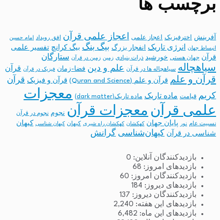
برچسب ها
اعجاز علمی قرآن
آفرینش
اخترفیزیک
اعجاز علمی
افق رویداد
امام حسین
بیگ بنگ
انرژی تاریک
انفجار بزرگ
بیگ کرانچ
تفسیر علمی
انبساط جهان
ستارگان
قرآن
خورشید
جهان هستی
ذرات بنیادی
زمین
زمین در قرآن
سیاهچاله
علم و دین
قرآن
فضا-زمان
سیاهچاله ها در قرآن
فیزیک در قرآن
قرآن و علم
قرآن
قرآن و علم (Quran and Science)
قرآن و فیزیک
معجزات
کریم
ماده تاریک
قیامت
ماده تاریک(dark matter)
معجزات قرآن
علمی قرآن
نجوم
نجوم در قرآن
پایان جهان
کیهان
نسبیت عام
کیهان
نور
کهکشان
کهکشان راه شیری
کیهان شناسی
کیهان‌شناسی
گرانش
شناسی در قرآن
بازدیدکنندگان آنلاین:
0
بازدیدهای امروز:
68
بازدیدکنندگان امروز:
60
بازدیدهای دیروز:
184
بازدیدکنندگان دیروز:
137
بازدیدهای این هفته:
2,240
بازدیدهای این ماه:
6,482