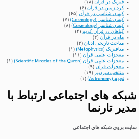
فیزیک در قرآن
(۱۸)
کره زمین در قرآن
(۶)
کیهان شناسی در قرآن
(۶۵)
کیهان‌شناسی (Cosmology)
(۷)
کیهان‌شناسی(Cosmology)
(۸)
گیاهان در قرآن کریم
(۴)
ماه در قرآن
(۲)
مباحث تاریخی ادیان
(۳)
متافیزیک (Metaphysics)
(۱)
معجزات علمی قرآن
(۱۱)
معجزات علمی قرآن (Scientific Miracles of the Quran)
(۱)
معجزات قرآن
(۹)
منتخب سردبیر
(۱۹)
نجوم (Astronomy)
(۱)
شبکه های اجتماعی ارتباط با
مدیر تارنما
سایت بروی شبکه های اجتماعی