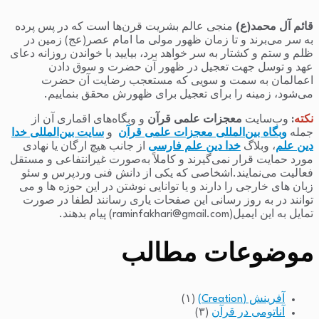
قائم آل محمد(ع)
منجی عالم بشریت قرن‌ها است که در پس پرده
به سر می‌برند و تا زمان ظهور مولی ما امام عصر(عج) زمین در
ظلم و ستم و کشتار به سر خواهد برد، بیایید با خواندن روزانه دعای
عهد و توسل جهت تعجیل در ظهور آن حضرت و سوق دادن
اعمالمان به سمت و سویی که مستعجب رضایت آن حضرت
می‌شود، زمینه را برای تعجیل برای ظهورش محقق بنماییم.
نکته
:
وب‌سایت
معجزات علمی قرآن
و وبگاه‌های اقماری آن از
جمله
وبگاه بین‌المللی معجزات علمی قرآن
و
سایت بین‌المللی خدا
دین علم
، وبلاگ
خدا دین علم فارسی
از جانب هیچ ارگان یا نهادی
مورد حمایت قرار نمی‌گیرند و کاملاً به‌صورت غیرانتفاعی و مستقل
فعالیت می‌نمایند.اشخاصی که یکی از دانش فنی وردپرس و سئو
زبان های خارجی را دارند و یا توانایی نوشتن در این حوزه ها و می
توانند در به روز رسانی این صفحات یاری رسانند لطفا در صورت
تمایل به این ایمیل(raminfakhari@gmail.com) پیام بدهند.
موضوعات مطالب
آفرینش (Creation)
(۱)
آناتومی در قرآن
(۳)