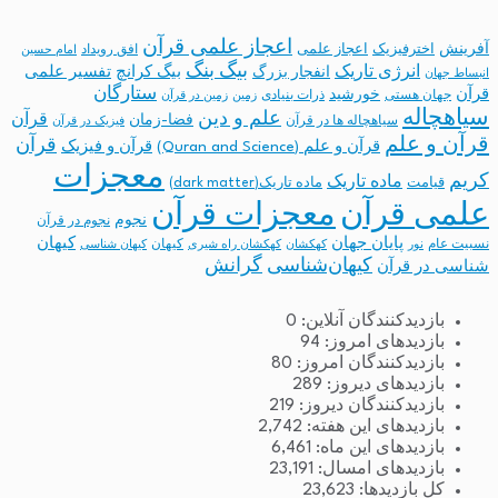
اعجاز علمی قرآن
آفرینش
اخترفیزیک
اعجاز علمی
افق رویداد
امام حسین
بیگ بنگ
انرژی تاریک
انفجار بزرگ
بیگ کرانچ
تفسیر علمی
انبساط جهان
ستارگان
قرآن
خورشید
جهان هستی
ذرات بنیادی
زمین
زمین در قرآن
سیاهچاله
علم و دین
قرآن
فضا-زمان
سیاهچاله ها در قرآن
فیزیک در قرآن
قرآن و علم
قرآن
قرآن و علم (Quran and Science)
قرآن و فیزیک
معجزات
کریم
ماده تاریک
قیامت
ماده تاریک(dark matter)
معجزات قرآن
علمی قرآن
نجوم
نجوم در قرآن
پایان جهان
کیهان
نسبیت عام
کیهان
نور
کهکشان
کهکشان راه شیری
کیهان شناسی
کیهان‌شناسی
گرانش
شناسی در قرآن
بازدیدکنندگان آنلاین:
0
بازدیدهای امروز:
94
بازدیدکنندگان امروز:
80
بازدیدهای دیروز:
289
بازدیدکنندگان دیروز:
219
بازدیدهای این هفته:
2,742
بازدیدهای این ماه:
6,461
بازدیدهای امسال:
23,191
کل بازدیدها:
23,623