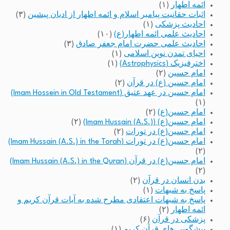
ائمه اطهار
(۱)
اثبات حقانیت پیامبر اسلام و ائمه اطهار از ادیان پیشین
(۳)
احادیث پزشکی
(۱)
احادیث علمی ائمه اطهار(ع)
(۱۰)
احادیث علمی حضرت امام جعفر صادق
(۳)
احیای تمدن نوین اسلامی
(۱)
اخترفیزیک (Astrophysics)
(۱)
امام حسین
(۲)
امام حسین (ع) در قرآن
(۲)
امام حسین در عهد عتیق (Imam Hossein in Old Testament)
(۱)
امام حسین(ع)
(۲)
امام حسین(ع) (Imam Hussain (A.S.))
(۲)
امام حسین(ع) در تورات
(۲)
امام حسین(ع) در تورات (Imam Hussain (A.S.) in the Torah)
(۲)
امام حسین(ع) در قرآن (Imam Hussain (A.S.) in the Quran)
(۲)
بدن انسان در قرآن
(۲)
پاسخ به شبهات
(۱)
پاسخ به شبهات اعتقادی مطرح شده به آیات قرآن کریم و
ائمه اطهار
(۲)
پزشکی در قرآن
(۶)
پیشگویی های قرآن کریم
(۱)