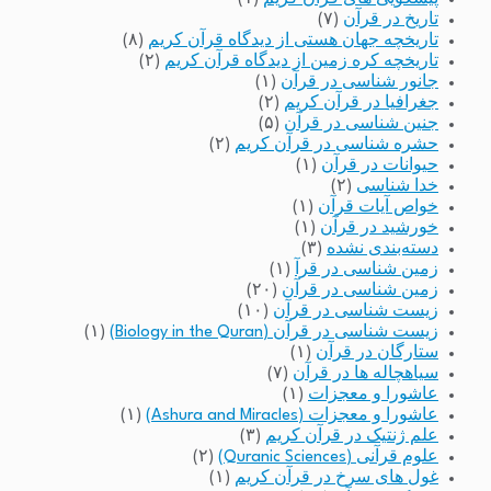
تاریخ در قرآن
(۷)
تاریخچه جهان هستی از دیدگاه قرآن کریم
(۸)
تاریخچه کره زمین از دیدگاه قرآن کریم
(۲)
جانور شناسی در قرآن
(۱)
جغرافیا در قرآن کریم
(۲)
جنین شناسی در قرآن
(۵)
حشره شناسی در قرآن کریم
(۲)
حیوانات در قرآن
(۱)
خدا شناسی
(۲)
خواص آیات قرآن
(۱)
خورشید در قرآن
(۱)
دسته‌بندی نشده
(۳)
زمین شناسی در قرآ
(۱)
زمین شناسی در قرآن
(۲۰)
زیست شناسی در قرآن
(۱۰)
زیست شناسی در قرآن (Biology in the Quran)
(۱)
ستارگان در قرآن
(۱)
سیاهچاله ها در قرآن
(۷)
عاشورا و معجزات
(۱)
عاشورا و معجزات (Ashura and Miracles)
(۱)
علم ژنتیک در قرآن کریم
(۳)
علوم قرآنی (Quranic Sciences)
(۲)
غول های سرخ در قرآن کریم
(۱)