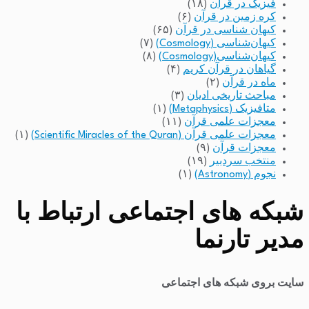
فیزیک در قرآن
(۱۸)
کره زمین در قرآن
(۶)
کیهان شناسی در قرآن
(۶۵)
کیهان‌شناسی (Cosmology)
(۷)
کیهان‌شناسی(Cosmology)
(۸)
گیاهان در قرآن کریم
(۴)
ماه در قرآن
(۲)
مباحث تاریخی ادیان
(۳)
متافیزیک (Metaphysics)
(۱)
معجزات علمی قرآن
(۱۱)
معجزات علمی قرآن (Scientific Miracles of the Quran)
(۱)
معجزات قرآن
(۹)
منتخب سردبیر
(۱۹)
نجوم (Astronomy)
(۱)
شبکه های اجتماعی ارتباط با
مدیر تارنما
سایت بروی شبکه های اجتماعی