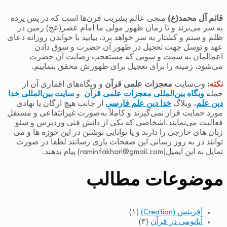
قائم آل محمد(ع)
منجی عالم بشریت قرن‌ها است که در پس پرده
به سر می‌برند و تا زمان ظهور مولی ما امام عصر(عج) زمین در
ظلم و ستم و کشتار به سر خواهد برد، بیایید با خواندن روزانه دعای
عهد و توسل جهت تعجیل در ظهور آن حضرت و سوق دادن
اعمالمان به سمت و سویی که مستعجب رضایت آن حضرت
می‌شود، زمینه را برای تعجیل برای ظهورش محقق بنماییم.
نکته
:
وب‌سایت
معجزات علمی قرآن
و وبگاه‌های اقماری آن از
جمله
وبگاه بین‌المللی معجزات علمی قرآن
و
سایت بین‌المللی خدا
دین علم
، وبلاگ
خدا دین علم فارسی
از جانب هیچ ارگان یا نهادی
مورد حمایت قرار نمی‌گیرند و کاملاً به‌صورت غیرانتفاعی و مستقل
فعالیت می‌نمایند.اشخاصی که یکی از دانش فنی وردپرس و سئو
زبان های خارجی را دارند و یا توانایی نوشتن در این حوزه ها و می
توانند در به روز رسانی این صفحات یاری رسانند لطفا در صورت
تمایل به این ایمیل(raminfakhari@gmail.com) پیام بدهند.
موضوعات مطالب
آفرینش (Creation)
(۱)
آناتومی در قرآن
(۳)