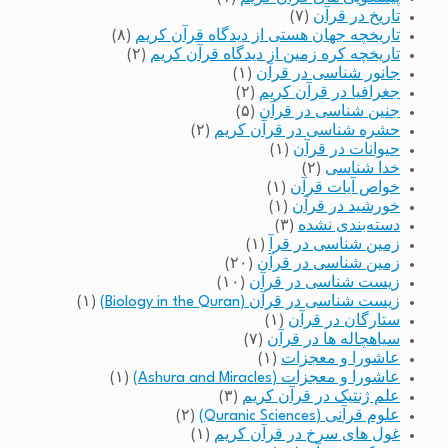
تاریخ در قرآن
(۷)
تاریخچه جهان هستی از دیدگاه قرآن کریم
(۸)
تاریخچه کره زمین از دیدگاه قرآن کریم
(۲)
جانور شناسی در قرآن
(۱)
جغرافیا در قرآن کریم
(۲)
جنین شناسی در قرآن
(۵)
حشره شناسی در قرآن کریم
(۲)
حیوانات در قرآن
(۱)
خدا شناسی
(۲)
خواص آیات قرآن
(۱)
خورشید در قرآن
(۱)
دسته‌بندی نشده
(۳)
زمین شناسی در قرآ
(۱)
زمین شناسی در قرآن
(۲۰)
زیست شناسی در قرآن
(۱۰)
زیست شناسی در قرآن (Biology in the Quran)
(۱)
ستارگان در قرآن
(۱)
سیاهچاله ها در قرآن
(۷)
عاشورا و معجزات
(۱)
عاشورا و معجزات (Ashura and Miracles)
(۱)
علم ژنتیک در قرآن کریم
(۳)
علوم قرآنی (Quranic Sciences)
(۲)
غول های سرخ در قرآن کریم
(۱)