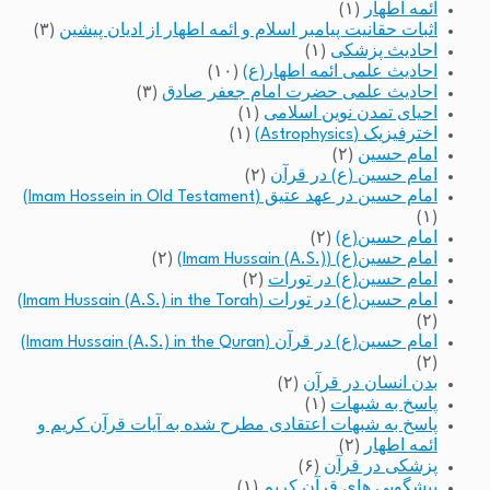
ائمه اطهار
(۱)
اثبات حقانیت پیامبر اسلام و ائمه اطهار از ادیان پیشین
(۳)
احادیث پزشکی
(۱)
احادیث علمی ائمه اطهار(ع)
(۱۰)
احادیث علمی حضرت امام جعفر صادق
(۳)
احیای تمدن نوین اسلامی
(۱)
اخترفیزیک (Astrophysics)
(۱)
امام حسین
(۲)
امام حسین (ع) در قرآن
(۲)
امام حسین در عهد عتیق (Imam Hossein in Old Testament)
(۱)
امام حسین(ع)
(۲)
امام حسین(ع) (Imam Hussain (A.S.))
(۲)
امام حسین(ع) در تورات
(۲)
امام حسین(ع) در تورات (Imam Hussain (A.S.) in the Torah)
(۲)
امام حسین(ع) در قرآن (Imam Hussain (A.S.) in the Quran)
(۲)
بدن انسان در قرآن
(۲)
پاسخ به شبهات
(۱)
پاسخ به شبهات اعتقادی مطرح شده به آیات قرآن کریم و
ائمه اطهار
(۲)
پزشکی در قرآن
(۶)
پیشگویی های قرآن کریم
(۱)