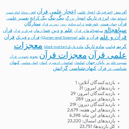
اعجاز علمی قرآن
آفرینش
اخترفیزیک
اعجاز علمی
افق رویداد
امام حسین
بیگ بنگ
انرژی تاریک
انفجار بزرگ
بیگ کرانچ
تفسیر علمی
انبساط جهان
ستارگان
قرآن
خورشید
جهان هستی
ذرات بنیادی
زمین
زمین در قرآن
سیاهچاله
علم و دین
قرآن
فضا-زمان
سیاهچاله ها در قرآن
فیزیک در قرآن
قرآن و علم
قرآن
قرآن و علم (Quran and Science)
قرآن و فیزیک
معجزات
کریم
ماده تاریک
قیامت
ماده تاریک(dark matter)
معجزات قرآن
علمی قرآن
نجوم
نجوم در قرآن
پایان جهان
کیهان
نسبیت عام
کیهان
نور
کهکشان
کهکشان راه شیری
کیهان شناسی
کیهان‌شناسی
گرانش
شناسی در قرآن
بازدیدکنندگان آنلاین:
1
بازدیدهای امروز:
31
بازدیدکنندگان امروز:
29
بازدیدهای دیروز:
289
بازدیدکنندگان دیروز:
219
بازدیدهای این هفته:
2,679
بازدیدهای این ماه:
6,398
بازدیدهای امسال:
23,320
کل بازدیدها:
23,751