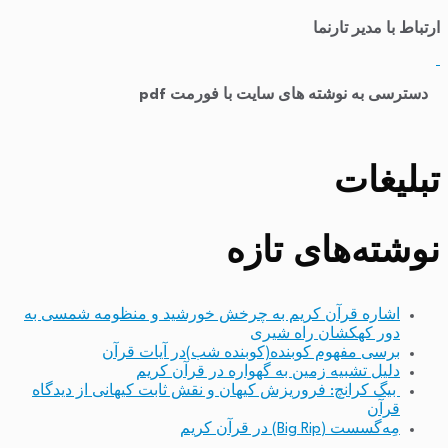
ارتباط با مدیر تارنما
​
دسترسی به نوشته های سایت با فورمت pdf
تبلیغات
نوشته‌های تازه
اشاره قرآن کریم به چرخش خورشید و منظومه شمسی به
دور کهکشان راه شیری
برسی مفهوم کوبنده(کوبنده شب)در آیات قرآن
دلیل تشبیه زمین به گهواره در قرآن کریم
بیگ کرانچ: فروریزش کیهان و نقش ثابت کیهانی از دیدگاه
قرآن
مِه‌گسست (Big Rip) در قرآن کریم