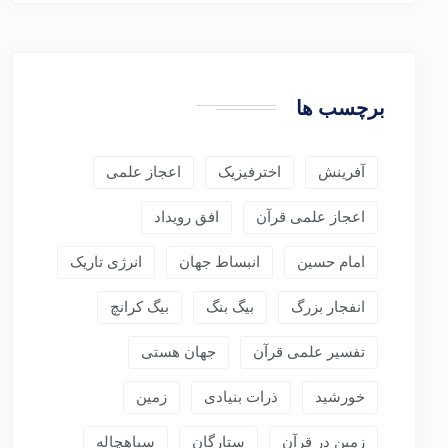
برچسب ها
آفرینش
اخترفیزیک
اعجاز علمی
اعجاز علمی قرآن
افق رویداد
امام حسین
انبساط جهان
انرژی تاریک
انفجار بزرگ
بیگ بنگ
بیگ کرانچ
تفسیر علمی قرآن
جهان هستی
خورشید
ذرات بنیادی
زمین
زمین در قرآن
ستارگان
سیاهچاله