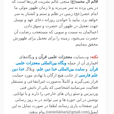
قائم آل محمد(ع)
منجی عالم بشریت قرن‌ها است که
در پس پرده به سر می‌برند و تا زمان ظهور مولی ما
امام عصر(عج) زمین در ظلم و ستم و کشتار به سر
خواهد برد، بیایید با خواندن روزانه دعای عهد و توسل
جهت تعجیل در ظهور آن حضرت و سوق دادن
اعمالمان به سمت و سویی که مستعجب رضایت آن
حضرت می‌شود، زمینه را برای تعجیل برای ظهورش
محقق بنماییم.
نکته
:
وب‌سایت
معجزات علمی قرآن
و وبگاه‌های
اقماری آن از جمله
وبگاه بین‌المللی معجزات علمی
قرآن
و
سایت بین‌المللی خدا دین علم
، وبلاگ
خدا دین
علم فارسی
از جانب هیچ ارگان یا نهادی مورد حمایت
قرار نمی‌گیرند و کاملاً به‌صورت غیرانتفاعی و مستقل
فعالیت می‌نمایند.اشخاصی که یکی از دانش فنی
وردپرس و سئو زبان های خارجی را دارند و یا توانایی
نوشتن در این حوزه ها و می توانند در به روز رسانی
این صفحات یاری رسانند لطفا در صورت تمایل به این
ایمیل(raminfakhari@gmail.com) پیام بدهند.