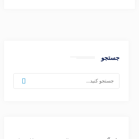
جستجو
جستجو
برای: