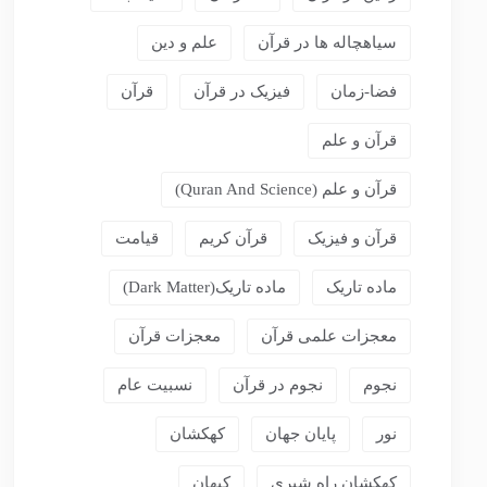
سیاهچاله ها در قرآن
علم و دین
فضا-زمان
فیزیک در قرآن
قرآن
قرآن و علم
قرآن و علم (Quran And Science)
قرآن و فیزیک
قرآن کریم
قیامت
ماده تاریک
ماده تاریک(dark Matter)
معجزات علمی قرآن
معجزات قرآن
نجوم
نجوم در قرآن
نسبیت عام
نور
پایان جهان
کهکشان
کهکشان راه شیری
کیهان