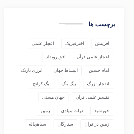
برچسب ها
آفرینش
اخترفیزیک
اعجاز علمی
اعجاز علمی قرآن
افق رویداد
امام حسین
انبساط جهان
انرژی تاریک
انفجار بزرگ
بیگ بنگ
بیگ کرانچ
تفسیر علمی قرآن
جهان هستی
خورشید
ذرات بنیادی
زمین
زمین در قرآن
ستارگان
سیاهچاله