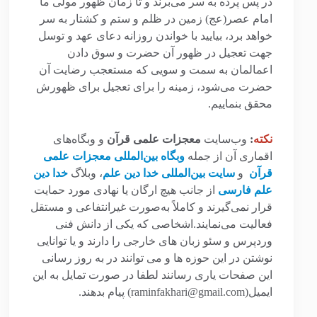
در پس پرده به سر می‌برند و تا زمان ظهور مولی ما
امام عصر(عج) زمین در ظلم و ستم و کشتار به سر
خواهد برد، بیایید با خواندن روزانه دعای عهد و توسل
جهت تعجیل در ظهور آن حضرت و سوق دادن
اعمالمان به سمت و سویی که مستعجب رضایت آن
حضرت می‌شود، زمینه را برای تعجیل برای ظهورش
محقق بنماییم.
نکته
:
وب‌سایت
معجزات علمی قرآن
و وبگاه‌های
اقماری آن از جمله
وبگاه بین‌المللی معجزات علمی
قرآن
و
سایت بین‌المللی خدا دین علم
، وبلاگ
خدا دین
علم فارسی
از جانب هیچ ارگان یا نهادی مورد حمایت
قرار نمی‌گیرند و کاملاً به‌صورت غیرانتفاعی و مستقل
فعالیت می‌نمایند.اشخاصی که یکی از دانش فنی
وردپرس و سئو زبان های خارجی را دارند و یا توانایی
نوشتن در این حوزه ها و می توانند در به روز رسانی
این صفحات یاری رسانند لطفا در صورت تمایل به این
ایمیل(raminfakhari@gmail.com) پیام بدهند.