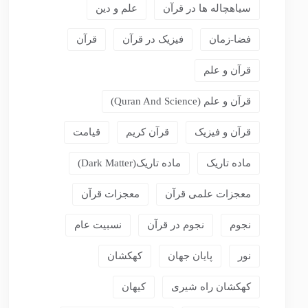
سیاهچاله ها در قرآن
علم و دین
فضا-زمان
فیزیک در قرآن
قرآن
قرآن و علم
قرآن و علم (Quran And Science)
قرآن و فیزیک
قرآن کریم
قیامت
ماده تاریک
ماده تاریک(dark Matter)
معجزات علمی قرآن
معجزات قرآن
نجوم
نجوم در قرآن
نسبیت عام
نور
پایان جهان
کهکشان
کهکشان راه شیری
کیهان