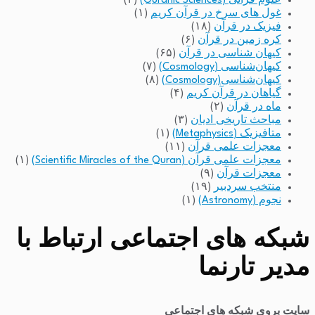
علوم قرآنی (Quranic Sciences)
(۲)
غول های سرخ در قرآن کریم
(۱)
فیزیک در قرآن
(۱۸)
کره زمین در قرآن
(۶)
کیهان شناسی در قرآن
(۶۵)
کیهان‌شناسی (Cosmology)
(۷)
کیهان‌شناسی(Cosmology)
(۸)
گیاهان در قرآن کریم
(۴)
ماه در قرآن
(۲)
مباحث تاریخی ادیان
(۳)
متافیزیک (Metaphysics)
(۱)
معجزات علمی قرآن
(۱۱)
معجزات علمی قرآن (Scientific Miracles of the Quran)
(۱)
معجزات قرآن
(۹)
منتخب سردبیر
(۱۹)
نجوم (Astronomy)
(۱)
شبکه های اجتماعی ارتباط با
مدیر تارنما
سایت بروی شبکه های اجتماعی