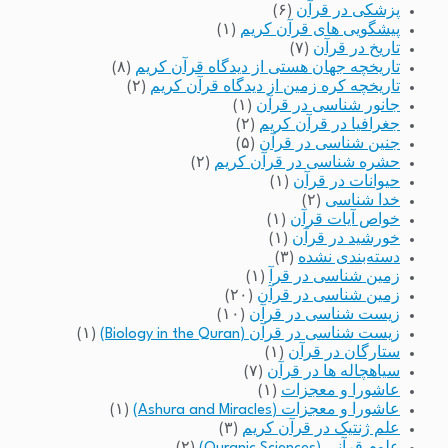
پزشکی در قرآن
(۶)
پیشگویی های قرآن کریم
(۱)
تاریخ در قرآن
(۷)
تاریخچه جهان هستی از دیدگاه قرآن کریم
(۸)
تاریخچه کره زمین از دیدگاه قرآن کریم
(۲)
جانور شناسی در قرآن
(۱)
جغرافیا در قرآن کریم
(۲)
جنین شناسی در قرآن
(۵)
حشره شناسی در قرآن کریم
(۲)
حیوانات در قرآن
(۱)
خدا شناسی
(۲)
خواص آیات قرآن
(۱)
خورشید در قرآن
(۱)
دسته‌بندی نشده
(۳)
زمین شناسی در قرآ
(۱)
زمین شناسی در قرآن
(۲۰)
زیست شناسی در قرآن
(۱۰)
زیست شناسی در قرآن (Biology in the Quran)
(۱)
ستارگان در قرآن
(۱)
سیاهچاله ها در قرآن
(۷)
عاشورا و معجزات
(۱)
عاشورا و معجزات (Ashura and Miracles)
(۱)
علم ژنتیک در قرآن کریم
(۳)