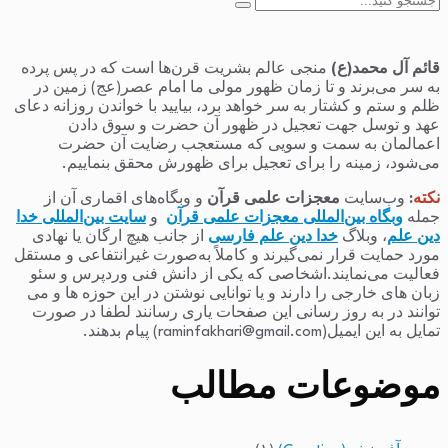
جستجو
برای:
قائم آل محمد(ع)
منجی عالم بشریت قرن‌ها است که در پس پرده
به سر می‌برند و تا زمان ظهور مولی ما امام عصر(عج) زمین در
ظلم و ستم و کشتار به سر خواهد برد، بیایید با خواندن روزانه دعای
عهد و توسل جهت تعجیل در ظهور آن حضرت و سوق دادن
اعمالمان به سمت و سویی که مستعجب رضایت آن حضرت
می‌شود، زمینه را برای تعجیل برای ظهورش محقق بنماییم.
نکته
:
وب‌سایت
معجزات علمی قرآن
و وبگاه‌های اقماری آن از
جمله
وبگاه بین‌المللی معجزات علمی قرآن
و
سایت بین‌المللی خدا
دین علم
، وبلاگ
خدا دین علم فارسی
از جانب هیچ ارگان یا نهادی
مورد حمایت قرار نمی‌گیرند و کاملاً به‌صورت غیرانتفاعی و مستقل
فعالیت می‌نمایند.اشخاصی که یکی از دانش فنی وردپرس و سئو
زبان های خارجی را دارند و یا توانایی نوشتن در این حوزه ها و می
توانند در به روز رسانی این صفحات یاری رسانند لطفا در صورت
تمایل به این ایمیل(raminfakhari@gmail.com) پیام بدهند.
موضوعات مطالب