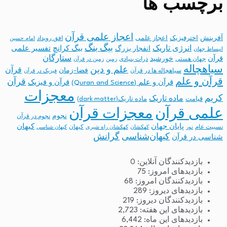
برچسب ها
اعجاز علمی قرآن
آفرینش
اخترفیزیک
اعجاز علمی
افق رویداد
امام حسین
بیگ بنگ
انرژی تاریک
انفجار بزرگ
بیگ کرانچ
تفسیر علمی
انبساط جهان
ستارگان
قرآن
خورشید
جهان هستی
ذرات بنیادی
زمین
زمین در قرآن
سیاهچاله
علم و دین
قرآن
فضا-زمان
سیاهچاله ها در قرآن
فیزیک در قرآن
قرآن و علم
قرآن
قرآن و علم (Quran and Science)
قرآن و فیزیک
معجزات
کریم
ماده تاریک
قیامت
ماده تاریک(dark matter)
معجزات قرآن
علمی قرآن
نجوم
نجوم در قرآن
پایان جهان
کیهان
نسبیت عام
کیهان
نور
کهکشان
کهکشان راه شیری
کیهان شناسی
کیهان‌شناسی
گرانش
شناسی در قرآن
بازدیدکنندگان آنلاین:
0
بازدیدهای امروز:
75
بازدیدکنندگان امروز:
68
بازدیدهای دیروز:
289
بازدیدکنندگان دیروز:
219
بازدیدهای این هفته:
2,723
بازدیدهای این ماه:
6,442