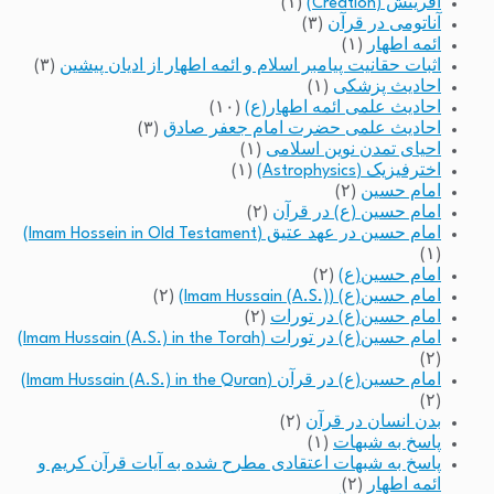
آفرینش (Creation)
(۱)
آناتومی در قرآن
(۳)
ائمه اطهار
(۱)
اثبات حقانیت پیامبر اسلام و ائمه اطهار از ادیان پیشین
(۳)
احادیث پزشکی
(۱)
احادیث علمی ائمه اطهار(ع)
(۱۰)
احادیث علمی حضرت امام جعفر صادق
(۳)
احیای تمدن نوین اسلامی
(۱)
اخترفیزیک (Astrophysics)
(۱)
امام حسین
(۲)
امام حسین (ع) در قرآن
(۲)
امام حسین در عهد عتیق (Imam Hossein in Old Testament)
(۱)
امام حسین(ع)
(۲)
امام حسین(ع) (Imam Hussain (A.S.))
(۲)
امام حسین(ع) در تورات
(۲)
امام حسین(ع) در تورات (Imam Hussain (A.S.) in the Torah)
(۲)
امام حسین(ع) در قرآن (Imam Hussain (A.S.) in the Quran)
(۲)
بدن انسان در قرآن
(۲)
پاسخ به شبهات
(۱)
پاسخ به شبهات اعتقادی مطرح شده به آیات قرآن کریم و
ائمه اطهار
(۲)