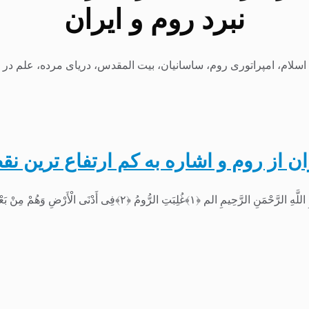
نبرد روم و ایران
اسلام، امپراتوری روم، ساسانیان، بیت المقدس، دریای مرده، علم در ق
 از روم و اشاره به کم ارتفاع ترین نق
 وَهُمْ مِنْ بَعْدِ غَلَبِهِمْ سَیَغْلِبُونَ ﴿۳﴾ به...