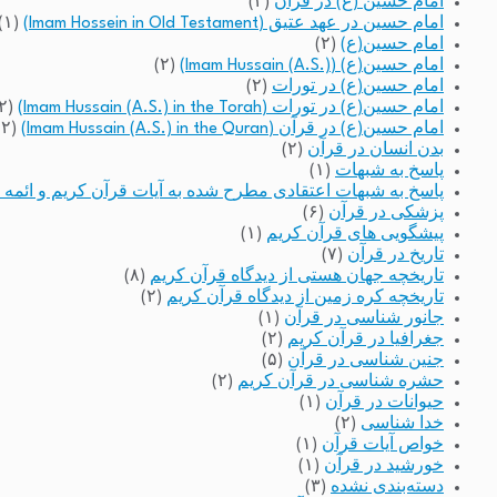
امام حسین (ع) در قرآن
(۲)
امام حسین در عهد عتیق (Imam Hossein in Old Testament)
(۱)
امام حسین(ع)
(۲)
امام حسین(ع) (Imam Hussain (A.S.))
(۲)
امام حسین(ع) در تورات
(۲)
امام حسین(ع) در تورات (Imam Hussain (A.S.) in the Torah)
(۲)
امام حسین(ع) در قرآن (Imam Hussain (A.S.) in the Quran)
(۲)
بدن انسان در قرآن
(۲)
پاسخ به شبهات
(۱)
پاسخ به شبهات اعتقادی مطرح شده به آیات قرآن کریم و ائمه 
پزشکی در قرآن
(۶)
پیشگویی های قرآن کریم
(۱)
تاریخ در قرآن
(۷)
تاریخچه جهان هستی از دیدگاه قرآن کریم
(۸)
تاریخچه کره زمین از دیدگاه قرآن کریم
(۲)
جانور شناسی در قرآن
(۱)
جغرافیا در قرآن کریم
(۲)
جنین شناسی در قرآن
(۵)
حشره شناسی در قرآن کریم
(۲)
حیوانات در قرآن
(۱)
خدا شناسی
(۲)
خواص آیات قرآن
(۱)
خورشید در قرآن
(۱)
دسته‌بندی نشده
(۳)