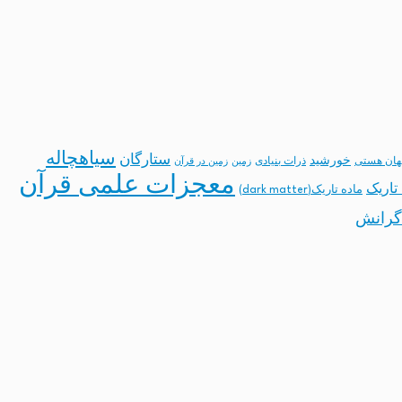
سیاهچاله
ستارگان
خورشید
ان هستی
ذرات بنیادی
زمین
زمین در قرآن
معجزات علمی قرآن
تاریک
ماده تاریک(dark matter)
گرانش