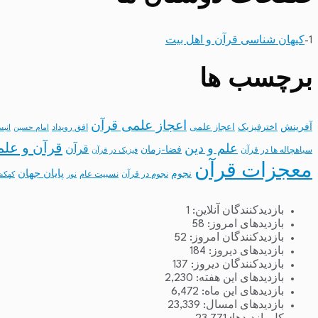
1-
کیهان شناسی قرآن و اهل بیت
برچسب ها
اعجاز علمی قرآن
آفرینش
اخترفیزیک
اعجاز علمی
افق رویداد
امام حسین
انب
قرآن و علم
علم و دین
قرآن
فضا-زمان
سیاهچاله ها در قرآن
فیزیک در قرآن
معجزات قرآن
نجوم
پایان جهان
نجوم در قرآن
نسبیت عام
نور
کهکش
بازدیدکنندگان آنلاین:
1
بازدیدهای امروز:
58
بازدیدکنندگان امروز:
52
بازدیدهای دیروز:
184
بازدیدکنندگان دیروز:
137
بازدیدهای این هفته:
2,230
بازدیدهای این ماه:
6,472
بازدیدهای امسال:
23,339