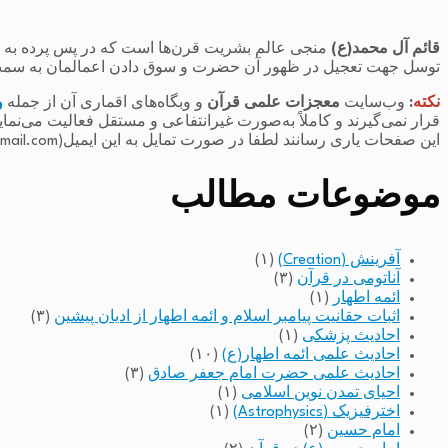
قائم آل محمد(ع)
منجی عالم بشریت قرن‌ها است که در پس پرده به سر 
توسل جهت تعجیل در ظهور آن حضرت و سوق دادن اعمالمان به سمت
نکته
:
وب‌سایت
معجزات علمی قرآن
و وبگاه‌های اقماری آن از جمله
و
قرار نمی‌گیرند و کاملاً به‌صورت غیرانتفاعی و مستقل فعالیت می‌نما
این صفحات یاری رسانند لطفا در صورت تمایل به این ایمیل(raminfakhari@gmail.com) پیام بدهند.
موضوعات مطالب
آفرینش (Creation)
(۱)
آناتومی در قرآن
(۳)
ائمه اطهار
(۱)
اثبات حقانیت پیامبر اسلام و ائمه اطهار از ادیان پیشین
(۳)
احادیث پزشکی
(۱)
احادیث علمی ائمه اطهار(ع)
(۱۰)
احادیث علمی حضرت امام جعفر صادق
(۳)
احیای تمدن نوین اسلامی
(۱)
اخترفیزیک (Astrophysics)
(۱)
امام حسین
(۲)