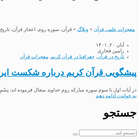
معجزات علمی قرآن
>
وبلاگ
>
قرآن، سوره روم، اعجاز قرآن، تاریخ 
آبان ۲۰, ۱۴۰۱
رامین فخاری
تاریخ در قرآن
,
جغرافیا در قرآن کریم
,
معجزات قرآن
پیشگویی قرآن کریم درباره شکست ایران
در آیات اول تا سوم سوره مبارکه روم خداوند متعال فرموده اند: بِسْمِ اللَّهِ الرَّحْمَنِ الرَّحِیمِ الم ﴿۱﴾غُلِبَتِ الرُّومُ ﴿۲﴾فِی أَدْنَى الْأَرْضِ
به خواندن ادامه دهید
جستجو
جستجو
برای: