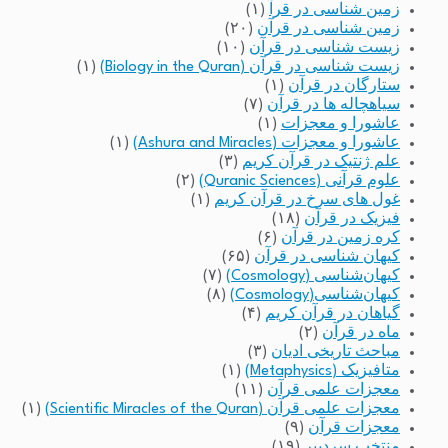
زمین شناسی در قرآ
(۱)
زمین شناسی در قرآن
(۲۰)
زیست شناسی در قرآن
(۱۰)
زیست شناسی در قرآن (Biology in the Quran)
(۱)
ستارگان در قرآن
(۱)
سیاهچاله ها در قرآن
(۷)
عاشورا و معجزات
(۱)
عاشورا و معجزات (Ashura and Miracles)
(۱)
علم ژنتیک در قرآن کریم
(۳)
علوم قرآنی (Quranic Sciences)
(۲)
غول های سرخ در قرآن کریم
(۱)
فیزیک در قرآن
(۱۸)
کره زمین در قرآن
(۶)
کیهان شناسی در قرآن
(۶۵)
کیهان‌شناسی (Cosmology)
(۷)
کیهان‌شناسی(Cosmology)
(۸)
گیاهان در قرآن کریم
(۴)
ماه در قرآن
(۲)
مباحث تاریخی ادیان
(۳)
متافیزیک (Metaphysics)
(۱)
معجزات علمی قرآن
(۱۱)
معجزات علمی قرآن (Scientific Miracles of the Quran)
(۱)
معجزات قرآن
(۹)
منتخب سردبیر
(۱۹)