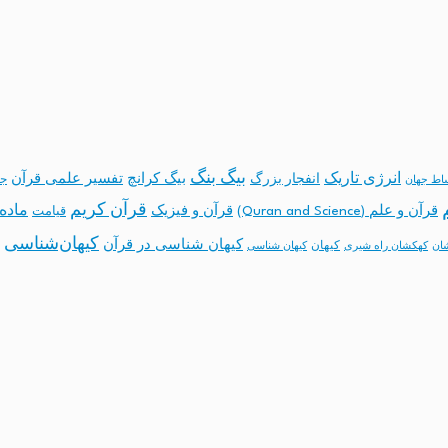
بیگ بنگ
انرژی تاریک
انفجار بزرگ
بیگ کرانچ
تفسیر علمی قرآن
جه
ساط جهان
قرآن کریم
ماده 
قرآن و علم (Quran and Science)
قرآن و فیزیک
قیامت
کیهان‌شناسی
کیهان شناسی در قرآن
کیهان
ان
کهکشان راه شیری
کیهان شناسی