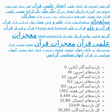
اعجاز علمی قرآن
آفرینش
اخترفیزیک
اعجاز علمی
افق رویداد
امام حسین
بیگ بنگ
انرژی تاریک
انفجار بزرگ
بیگ کرانچ
تفسیر علمی
انبساط جهان
ستارگان
قرآن
خورشید
جهان هستی
ذرات بنیادی
زمین
زمین در قرآن
سیاهچاله
علم و دین
قرآن
فضا-زمان
سیاهچاله ها در قرآن
فیزیک در قرآن
قرآن و علم
قرآن
قرآن و علم (Quran and Science)
قرآن و فیزیک
معجزات
کریم
ماده تاریک
قیامت
ماده تاریک(dark matter)
معجزات قرآن
علمی قرآن
نجوم
نجوم در قرآن
پایان جهان
کیهان
نسبیت عام
کیهان
نور
کهکشان
کهکشان راه شیری
کیهان شناسی
کیهان‌شناسی
گرانش
شناسی در قرآن
بازدیدکنندگان آنلاین:
0
بازدیدهای امروز:
65
بازدیدکنندگان امروز:
53
بازدیدهای دیروز:
162
بازدیدکنندگان دیروز:
130
بازدیدهای این هفته:
1,952
بازدیدهای این ماه:
6,449
بازدیدهای امسال:
23,185
کل بازدیدها:
23,619
کل بازدیدکنند‌گان:
38,280