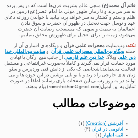
قائم آل محمد(ع)
منجی عالم بشریت قرن‌ها است که در پس پرده
به سر می‌برند و تا زمان ظهور مولی ما امام عصر(عج) زمین در
ظلم و ستم و کشتار به سر خواهد برد، بیایید با خواندن روزانه دعای
عهد و توسل جهت تعجیل در ظهور آن حضرت و سوق دادن
اعمالمان به سمت و سویی که مستعجب رضایت آن حضرت
می‌شود، زمینه را برای تعجیل برای ظهورش محقق بنماییم.
نکته
:
وب‌سایت
معجزات علمی قرآن
و وبگاه‌های اقماری آن از
جمله
وبگاه بین‌المللی معجزات علمی قرآن
و
سایت بین‌المللی خدا
دین علم
، وبلاگ
خدا دین علم فارسی
از جانب هیچ ارگان یا نهادی
مورد حمایت قرار نمی‌گیرند و کاملاً به‌صورت غیرانتفاعی و مستقل
فعالیت می‌نمایند.اشخاصی که یکی از دانش فنی وردپرس و سئو
زبان های خارجی را دارند و یا توانایی نوشتن در این حوزه ها و می
توانند در به روز رسانی این صفحات یاری رسانند لطفا در صورت
تمایل به این ایمیل(raminfakhari@gmail.com) پیام بدهند.
موضوعات مطالب
آفرینش (Creation)
(۱)
آناتومی در قرآن
(۳)
ائمه اطهار
(۱)