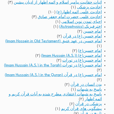
اثبات حقانیت پیامبر اسلام و ائمه اطهار از ادیان پیشین
(۳)
احادیث پزشکی
(۱)
احادیث علمی ائمه اطهار(ع)
(۱۰)
احادیث علمی حضرت امام جعفر صادق
(۳)
احیای تمدن نوین اسلامی
(۱)
اخترفیزیک (Astrophysics)
(۱)
امام حسین
(۲)
امام حسین (ع) در قرآن
(۲)
امام حسین در عهد عتیق (Imam Hossein in Old Testament)
(۱)
امام حسین(ع)
(۲)
امام حسین(ع) (Imam Hussain (A.S.))
(۲)
امام حسین(ع) در تورات
(۲)
امام حسین(ع) در تورات (Imam Hussain (A.S.) in the Torah)
(۲)
امام حسین(ع) در قرآن (Imam Hussain (A.S.) in the Quran)
(۲)
بدن انسان در قرآن
(۲)
پاسخ به شبهات
(۱)
پاسخ به شبهات اعتقادی مطرح شده به آیات قرآن کریم و
ائمه اطهار
(۲)
پزشکی در قرآن
(۶)
پیشگویی های قرآن کریم
(۱)
تاریخ در قرآن
(۷)