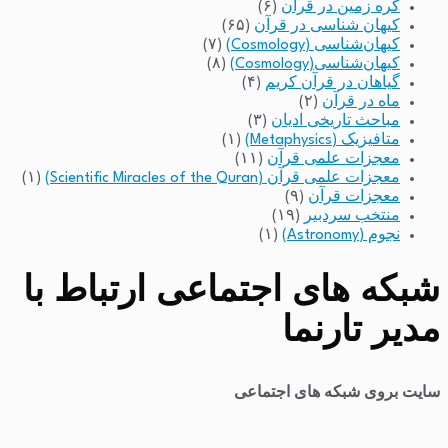
کره زمین در قرآن
(۶)
کیهان شناسی در قرآن
(۶۵)
کیهان‌شناسی (Cosmology)
(۷)
کیهان‌شناسی(Cosmology)
(۸)
گیاهان در قرآن کریم
(۴)
ماه در قرآن
(۲)
مباحث تاریخی ادیان
(۳)
متافیزیک (Metaphysics)
(۱)
معجزات علمی قرآن
(۱۱)
معجزات علمی قرآن (Scientific Miracles of the Quran)
(۱)
معجزات قرآن
(۹)
منتخب سردبیر
(۱۹)
نجوم (Astronomy)
(۱)
شبکه های اجتماعی ارتباط با
مدیر تارنما
سایت بروی شبکه های اجتماعی