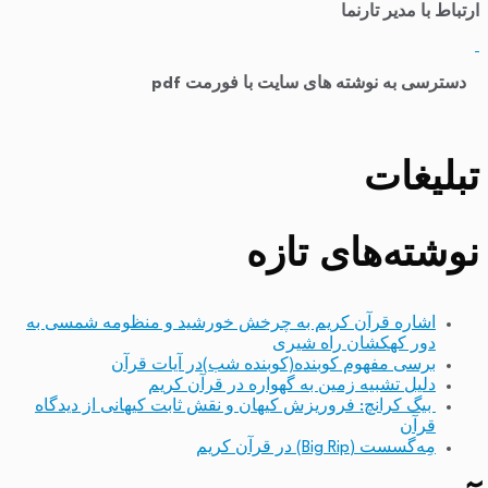
ارتباط با مدیر تارنما
​
دسترسی به نوشته های سایت با فورمت pdf
تبلیغات
نوشته‌های تازه
اشاره قرآن کریم به چرخش خورشید و منظومه شمسی به
دور کهکشان راه شیری
برسی مفهوم کوبنده(کوبنده شب)در آیات قرآن
دلیل تشبیه زمین به گهواره در قرآن کریم
بیگ کرانچ: فروریزش کیهان و نقش ثابت کیهانی از دیدگاه
قرآن
مِه‌گسست (Big Rip) در قرآن کریم