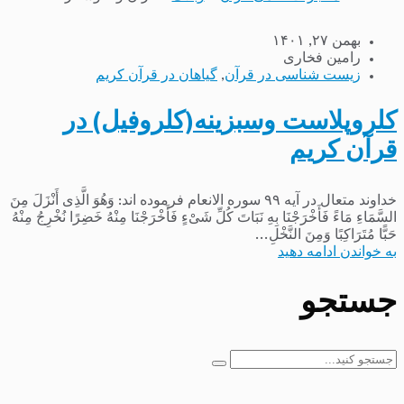
بهمن ۲۷, ۱۴۰۱
رامین فخاری
زیست شناسی در قرآن
,
گیاهان در قرآن کریم
کلروپلاست وسبزینه(کلروفیل) در
قرآن کریم
خداوند متعال در آیه ۹۹ سوره الانعام فرموده اند: وَهُوَ الَّذِی أَنْزَلَ مِنَ
السَّمَاءِ مَاءً فَأَخْرَجْنَا بِهِ نَبَاتَ کُلِّ شَیْءٍ فَأَخْرَجْنَا مِنْهُ خَضِرًا نُخْرِجُ مِنْهُ
حَبًّا مُتَرَاکِبًا وَمِنَ النَّخْلِ...
به خواندن ادامه دهید
جستجو
جستجو
برای: