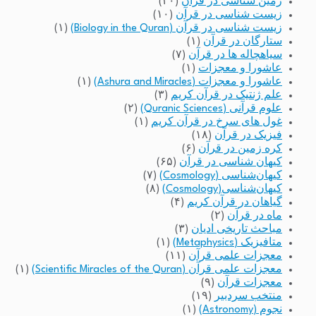
زمین شناسی در قرآن
(۲۰)
زیست شناسی در قرآن
(۱۰)
زیست شناسی در قرآن (Biology in the Quran)
(۱)
ستارگان در قرآن
(۱)
سیاهچاله ها در قرآن
(۷)
عاشورا و معجزات
(۱)
عاشورا و معجزات (Ashura and Miracles)
(۱)
علم ژنتیک در قرآن کریم
(۳)
علوم قرآنی (Quranic Sciences)
(۲)
غول های سرخ در قرآن کریم
(۱)
فیزیک در قرآن
(۱۸)
کره زمین در قرآن
(۶)
کیهان شناسی در قرآن
(۶۵)
کیهان‌شناسی (Cosmology)
(۷)
کیهان‌شناسی(Cosmology)
(۸)
گیاهان در قرآن کریم
(۴)
ماه در قرآن
(۲)
مباحث تاریخی ادیان
(۳)
متافیزیک (Metaphysics)
(۱)
معجزات علمی قرآن
(۱۱)
معجزات علمی قرآن (Scientific Miracles of the Quran)
(۱)
معجزات قرآن
(۹)
منتخب سردبیر
(۱۹)
نجوم (Astronomy)
(۱)