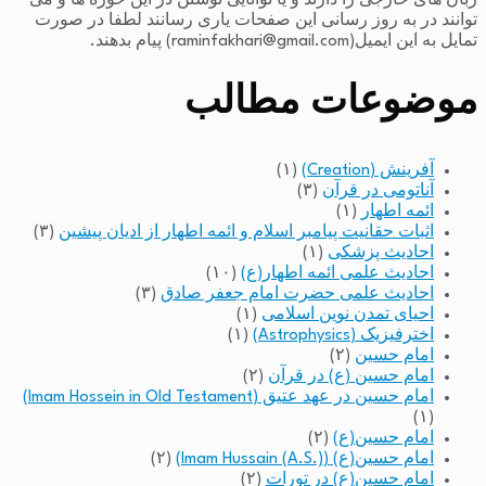
زبان های خارجی را دارند و یا توانایی نوشتن در این حوزه ها و می
توانند در به روز رسانی این صفحات یاری رسانند لطفا در صورت
تمایل به این ایمیل(raminfakhari@gmail.com) پیام بدهند.
موضوعات مطالب
آفرینش (Creation)
(۱)
آناتومی در قرآن
(۳)
ائمه اطهار
(۱)
اثبات حقانیت پیامبر اسلام و ائمه اطهار از ادیان پیشین
(۳)
احادیث پزشکی
(۱)
احادیث علمی ائمه اطهار(ع)
(۱۰)
احادیث علمی حضرت امام جعفر صادق
(۳)
احیای تمدن نوین اسلامی
(۱)
اخترفیزیک (Astrophysics)
(۱)
امام حسین
(۲)
امام حسین (ع) در قرآن
(۲)
امام حسین در عهد عتیق (Imam Hossein in Old Testament)
(۱)
امام حسین(ع)
(۲)
امام حسین(ع) (Imam Hussain (A.S.))
(۲)
امام حسین(ع) در تورات
(۲)