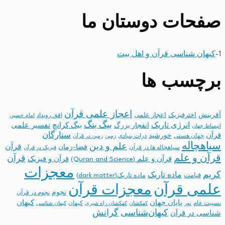
صفحات دوستان ما
1-
کیهان شناسی قرآن و اهل بیت
برچسب ها
اعجاز علمی قرآن
آفرینش
اخترفیزیک
اعجاز علمی
افق رویداد
امام حسین
بیگ بنگ
انرژی تاریک
انفجار بزرگ
بیگ کرانچ
تفسیر علمی
انبساط جهان
ستارگان
قرآن
خورشید
جهان هستی
ذرات بنیادی
زمین
زمین در قرآن
سیاهچاله
علم و دین
قرآن
فضا-زمان
سیاهچاله ها در قرآن
فیزیک در قرآن
قرآن و علم
قرآن
قرآن و علم (Quran and Science)
قرآن و فیزیک
معجزات
کریم
ماده تاریک
قیامت
ماده تاریک(dark matter)
معجزات قرآن
علمی قرآن
نجوم
نجوم در قرآن
پایان جهان
کیهان
نسبیت عام
کیهان
نور
کهکشان
کهکشان راه شیری
کیهان شناسی
کیهان‌شناسی
گرانش
شناسی در قرآن