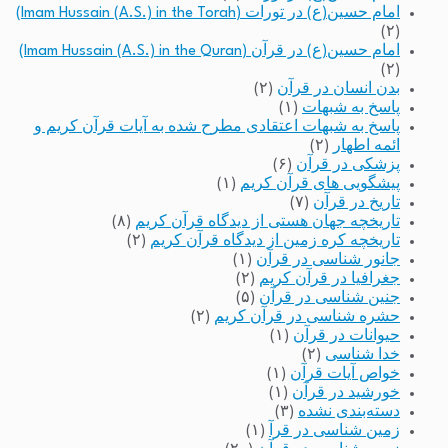
امام حسین(ع) در تورات (Imam Hussain (A.S.) in the Torah)
(۲)
امام حسین(ع) در قرآن (Imam Hussain (A.S.) in the Quran)
(۲)
بدن انسان در قرآن
(۲)
پاسخ به شبهات
(۱)
پاسخ به شبهات اعتقادی مطرح شده به آیات قرآن کریم و
ائمه اطهار
(۲)
پزشکی در قرآن
(۶)
پیشگویی های قرآن کریم
(۱)
تاریخ در قرآن
(۷)
تاریخچه جهان هستی از دیدگاه قرآن کریم
(۸)
تاریخچه کره زمین از دیدگاه قرآن کریم
(۲)
جانور شناسی در قرآن
(۱)
جغرافیا در قرآن کریم
(۲)
جنین شناسی در قرآن
(۵)
حشره شناسی در قرآن کریم
(۲)
حیوانات در قرآن
(۱)
خدا شناسی
(۲)
خواص آیات قرآن
(۱)
خورشید در قرآن
(۱)
دسته‌بندی نشده
(۳)
زمین شناسی در قرآ
(۱)