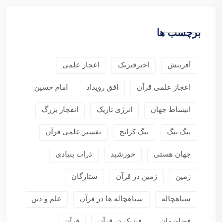
برچسب ها
آفرینش
اخترفیزیک
اعجاز علمی
اعجاز علمی قرآن
افق رویداد
امام حسین
انبساط جهان
انرژی تاریک
انفجار بزرگ
بیگ بنگ
بیگ کرانچ
تفسیر علمی قرآن
جهان هستی
خورشید
ذرات بنیادی
زمین
زمین در قرآن
ستارگان
سیاهچاله
سیاهچاله ها در قرآن
علم و دین
فضا-زمان
فیزیک در قرآن
قرآن