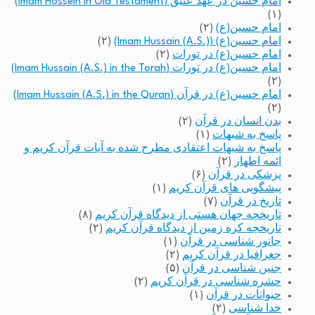
امام حسین در عهد عتیق (Imam Hossein in Old Testament)
(۱)
امام حسین(ع)
(۲)
امام حسین(ع) (Imam Hussain (A.S.))
(۲)
امام حسین(ع) در تورات
(۲)
امام حسین(ع) در تورات (Imam Hussain (A.S.) in the Torah)
(۲)
امام حسین(ع) در قرآن (Imam Hussain (A.S.) in the Quran)
(۲)
بدن انسان در قرآن
(۲)
پاسخ به شبهات
(۱)
پاسخ به شبهات اعتقادی مطرح شده به آیات قرآن کریم و
ائمه اطهار
(۲)
پزشکی در قرآن
(۶)
پیشگویی های قرآن کریم
(۱)
تاریخ در قرآن
(۷)
تاریخچه جهان هستی از دیدگاه قرآن کریم
(۸)
تاریخچه کره زمین از دیدگاه قرآن کریم
(۲)
جانور شناسی در قرآن
(۱)
جغرافیا در قرآن کریم
(۲)
جنین شناسی در قرآن
(۵)
حشره شناسی در قرآن کریم
(۲)
حیوانات در قرآن
(۱)
خدا شناسی
(۲)