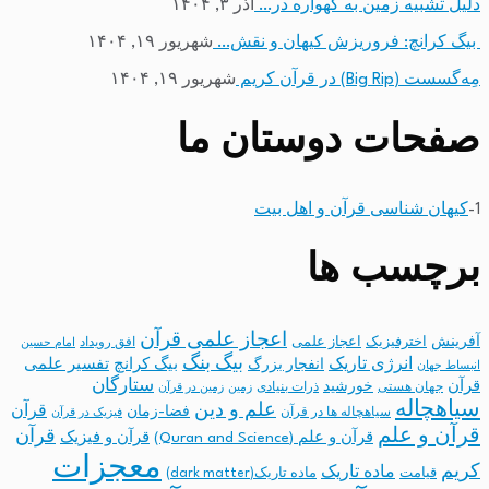
دلیل تشبیه زمین به گهواره در…
آذر ۳, ۱۴۰۴
بیگ کرانچ: فروریزش کیهان و نقش…
شهریور ۱۹, ۱۴۰۴
مِه‌گسست (Big Rip) در قرآن کریم
شهریور ۱۹, ۱۴۰۴
صفحات دوستان ما
1-
کیهان شناسی قرآن و اهل بیت
برچسب ها
اعجاز علمی قرآن
آفرینش
اخترفیزیک
اعجاز علمی
افق رویداد
امام حسین
بیگ بنگ
انرژی تاریک
انفجار بزرگ
بیگ کرانچ
تفسیر علمی
انبساط جهان
ستارگان
قرآن
خورشید
جهان هستی
ذرات بنیادی
زمین
زمین در قرآن
سیاهچاله
علم و دین
قرآن
فضا-زمان
سیاهچاله ها در قرآن
فیزیک در قرآن
قرآن و علم
قرآن
قرآن و علم (Quran and Science)
قرآن و فیزیک
معجزات
کریم
ماده تاریک
قیامت
ماده تاریک(dark matter)