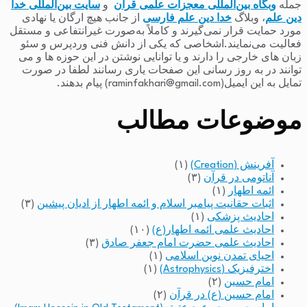
جمله
وبگاه بین‌المللی معجزات علمی قرآن
و
سایت بین‌المللی خدا
دین علم
، وبلاگ
خدا دین علم فارسی
از جانب هیچ ارگان یا نهادی
مورد حمایت قرار نمی‌گیرند و کاملاً به‌صورت غیرانتفاعی و مستقل
فعالیت می‌نمایند.اشخاصی که یکی از دانش فنی وردپرس و سئو
زبان های خارجی را دارند و یا توانایی نوشتن در این حوزه ها و می
توانند در به روز رسانی این صفحات یاری رسانند لطفا در صورت
تمایل به این ایمیل(raminfakhari@gmail.com) پیام بدهند.
موضوعات مطالب
آفرینش (Creation)
(۱)
آناتومی در قرآن
(۳)
ائمه اطهار
(۱)
اثبات حقانیت پیامبر اسلام و ائمه اطهار از ادیان پیشین
(۳)
احادیث پزشکی
(۱)
احادیث علمی ائمه اطهار(ع)
(۱۰)
احادیث علمی حضرت امام جعفر صادق
(۳)
احیای تمدن نوین اسلامی
(۱)
اخترفیزیک (Astrophysics)
(۱)
امام حسین
(۲)
امام حسین (ع) در قرآن
(۲)