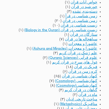
خواص آیات قرآن
(۱)
خورشید در قرآن
(۱)
دسته‌بندی نشده
(۳)
زمین شناسی در قرآ
(۱)
زمین شناسی در قرآن
(۲۰)
زیست شناسی در قرآن
(۱۰)
زیست شناسی در قرآن (Biology in the Quran)
(۱)
ستارگان در قرآن
(۱)
سیاهچاله ها در قرآن
(۷)
عاشورا و معجزات
(۱)
عاشورا و معجزات (Ashura and Miracles)
(۱)
علم ژنتیک در قرآن کریم
(۳)
علوم قرآنی (Quranic Sciences)
(۲)
غول های سرخ در قرآن کریم
(۱)
فیزیک در قرآن
(۱۸)
کره زمین در قرآن
(۶)
کیهان شناسی در قرآن
(۶۵)
کیهان‌شناسی (Cosmology)
(۷)
کیهان‌شناسی(Cosmology)
(۸)
گیاهان در قرآن کریم
(۴)
ماه در قرآن
(۲)
مباحث تاریخی ادیان
(۳)
متافیزیک (Metaphysics)
(۱)
معجزات علمی قرآن
(۱۱)