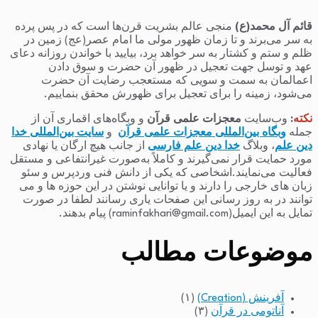
قائم آل محمد(ع)
منجی عالم بشریت قرن‌ها است که در پس پرده
به سر می‌برند و تا زمان ظهور مولی ما امام عصر(عج) زمین در
ظلم و ستم و کشتار به سر خواهد برد، بیایید با خواندن روزانه دعای
عهد و توسل جهت تعجیل در ظهور آن حضرت و سوق دادن
اعمالمان به سمت و سویی که مستعجب رضایت آن حضرت
می‌شود، زمینه را برای تعجیل برای ظهورش محقق بنماییم.
نکته
:
وب‌سایت
معجزات علمی قرآن
و وبگاه‌های اقماری آن از
جمله
وبگاه بین‌المللی معجزات علمی قرآن
و
سایت بین‌المللی خدا
دین علم
، وبلاگ
خدا دین علم فارسی
از جانب هیچ ارگان یا نهادی
مورد حمایت قرار نمی‌گیرند و کاملاً به‌صورت غیرانتفاعی و مستقل
فعالیت می‌نمایند.اشخاصی که یکی از دانش فنی وردپرس و سئو
زبان های خارجی را دارند و یا توانایی نوشتن در این حوزه ها و می
توانند در به روز رسانی این صفحات یاری رسانند لطفا در صورت
تمایل به این ایمیل(raminfakhari@gmail.com) پیام بدهند.
موضوعات مطالب
آفرینش (Creation)
(۱)
آناتومی در قرآن
(۳)