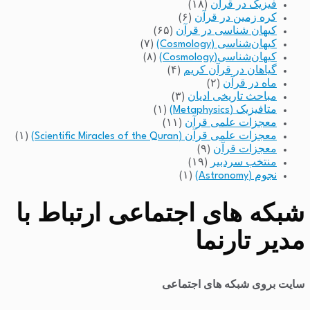
فیزیک در قرآن
(۱۸)
کره زمین در قرآن
(۶)
کیهان شناسی در قرآن
(۶۵)
کیهان‌شناسی (Cosmology)
(۷)
کیهان‌شناسی(Cosmology)
(۸)
گیاهان در قرآن کریم
(۴)
ماه در قرآن
(۲)
مباحث تاریخی ادیان
(۳)
متافیزیک (Metaphysics)
(۱)
معجزات علمی قرآن
(۱۱)
معجزات علمی قرآن (Scientific Miracles of the Quran)
(۱)
معجزات قرآن
(۹)
منتخب سردبیر
(۱۹)
نجوم (Astronomy)
(۱)
شبکه های اجتماعی ارتباط با
مدیر تارنما
سایت بروی شبکه های اجتماعی