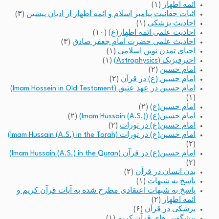
ائمه اطهار
(۱)
اثبات حقانیت پیامبر اسلام و ائمه اطهار از ادیان پیشین
(۳)
احادیث پزشکی
(۱)
احادیث علمی ائمه اطهار(ع)
(۱۰)
احادیث علمی حضرت امام جعفر صادق
(۳)
احیای تمدن نوین اسلامی
(۱)
اخترفیزیک (Astrophysics)
(۱)
امام حسین
(۲)
امام حسین (ع) در قرآن
(۲)
امام حسین در عهد عتیق (Imam Hossein in Old Testament)
(۱)
امام حسین(ع)
(۲)
امام حسین(ع) (Imam Hussain (A.S.))
(۲)
امام حسین(ع) در تورات
(۲)
امام حسین(ع) در تورات (Imam Hussain (A.S.) in the Torah)
(۲)
امام حسین(ع) در قرآن (Imam Hussain (A.S.) in the Quran)
(۲)
بدن انسان در قرآن
(۲)
پاسخ به شبهات
(۱)
پاسخ به شبهات اعتقادی مطرح شده به آیات قرآن کریم و
ائمه اطهار
(۲)
پزشکی در قرآن
(۶)
پیشگویی های قرآن کریم
(۱)