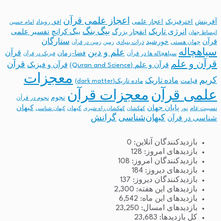
اعجاز علمی قرآن
آفرینش
اخترفیزیک
اعجاز علمی
افق رویداد
امام حسین
بیگ بنگ
انرژی تاریک
انفجار بزرگ
بیگ کرانچ
تفسیر علمی
انبساط جهان
ستارگان
قرآن
خورشید
جهان هستی
ذرات بنیادی
زمین
زمین در قرآن
سیاهچاله
علم و دین
قرآن
فضا-زمان
سیاهچاله ها در قرآن
فیزیک در قرآن
قرآن و علم
قرآن
قرآن و علم (Quran and Science)
قرآن و فیزیک
معجزات
کریم
ماده تاریک
قیامت
ماده تاریک(dark matter)
معجزات قرآن
علمی قرآن
نجوم
نجوم در قرآن
پایان جهان
کیهان
نسبیت عام
کیهان
نور
کهکشان
کهکشان راه شیری
کیهان شناسی
کیهان‌شناسی
گرانش
شناسی در قرآن
بازدیدکنندگان آنلاین:
0
بازدیدهای امروز:
128
بازدیدکنندگان امروز:
108
بازدیدهای دیروز:
184
بازدیدکنندگان دیروز:
137
بازدیدهای این هفته:
2,300
بازدیدهای این ماه:
6,542
بازدیدهای امسال:
23,250
کل بازدیدها:
23,683