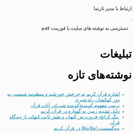
ارتباط با مدیر تارنما
​
دسترسی به نوشته های سایت با فورمت pdf
تبلیغات
نوشته‌های تازه
اشاره قرآن کریم به چرخش خورشید و منظومه شمسی به
دور کهکشان راه شیری
برسی مفهوم کوبنده(کوبنده شب)در آیات قرآن
دلیل تشبیه زمین به گهواره در قرآن کریم
بیگ کرانچ: فروریزش کیهان و نقش ثابت کیهانی از دیدگاه
قرآن
مِه‌گسست (Big Rip) در قرآن کریم