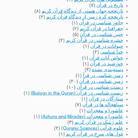
تاریخ در قرآن
(۷)
تاریخچه جهان هستی از دیدگاه قرآن کریم
(۸)
تاریخچه کره زمین از دیدگاه قرآن کریم
(۲)
جانور شناسی در قرآن
(۱)
جغرافیا در قرآن کریم
(۲)
جنین شناسی در قرآن
(۵)
حشره شناسی در قرآن کریم
(۲)
حیوانات در قرآن
(۱)
خدا شناسی
(۲)
خواص آیات قرآن
(۱)
خورشید در قرآن
(۱)
دسته‌بندی نشده
(۳)
زمین شناسی در قرآ
(۱)
زمین شناسی در قرآن
(۲۰)
زیست شناسی در قرآن
(۱۰)
زیست شناسی در قرآن (Biology in the Quran)
(۱)
ستارگان در قرآن
(۱)
سیاهچاله ها در قرآن
(۷)
عاشورا و معجزات
(۱)
عاشورا و معجزات (Ashura and Miracles)
(۱)
علم ژنتیک در قرآن کریم
(۳)
علوم قرآنی (Quranic Sciences)
(۲)
غول های سرخ در قرآن کریم
(۱)