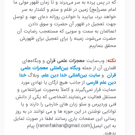
که در پس پرده به سر می‌برند و تا زمان ظهور مولی ما
امام عصر(عج) زمین در ظلم و ستم و کشتار به سر
خواهد برد، بیایید با خواندن روزانه دعای عهد و توسل
جهت تعجیل در ظهور آن حضرت و سوق دادن
اعمالمان به سمت و سویی که مستعجب رضایت آن
حضرت می‌شود، زمینه را برای تعجیل برای ظهورش
محقق بنماییم.
نکته
:
وب‌سایت
معجزات علمی قرآن
و وبگاه‌های
اقماری آن از جمله
وبگاه بین‌المللی معجزات علمی
قرآن
و
سایت بین‌المللی خدا دین علم
، وبلاگ
خدا
دین علم فارسی
از جانب هیچ ارگان یا نهادی مورد
حمایت قرار نمی‌گیرند و کاملاً به‌صورت غیرانتفاعی و
مستقل فعالیت می‌نمایند.اشخاصی که یکی از دانش
فنی وردپرس و سئو زبان های خارجی را دارند و یا
توانایی نوشتن در این حوزه ها و می توانند در به روز
رسانی این صفحات یاری رسانند لطفا در صورت تمایل
به این ایمیل(raminfakhari@gmail.com) پیام
بدهند.