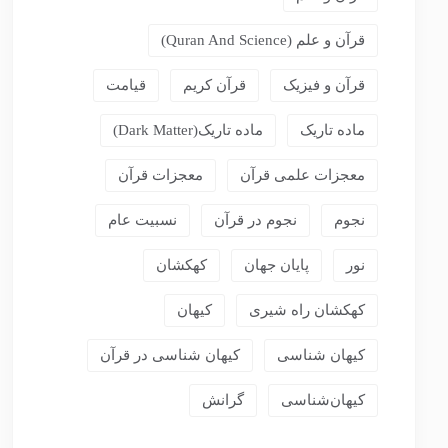
قرآن و علم (Quran And Science)
قرآن و فیزیک
قرآن کریم
قیامت
ماده تاریک
ماده تاریک(dark Matter)
معجزات علمی قرآن
معجزات قرآن
نجوم
نجوم در قرآن
نسبیت عام
نور
پایان جهان
کهکشان
کهکشان راه شیری
کیهان
کیهان شناسی
کیهان شناسی در قرآن
کیهان‌شناسی
گرانش