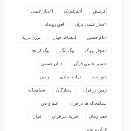
آفرینش
اخترفیزیک
اعجاز علمی
اعجاز علمی قرآن
افق رویداد
امام حسین
انبساط جهان
انرژی تاریک
انفجار بزرگ
بیگ بنگ
بیگ کرانچ
تفسیر علمی قرآن
جهان هستی
خورشید
ذرات بنیادی
زمین
زمین در قرآن
ستارگان
سیاهچاله
سیاهچاله ها در قرآن
علم و دین
فضا-زمان
فیزیک در قرآن
قرآن
قرآن و علم