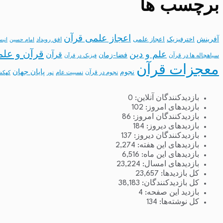
برچسب ها
اعجاز علمی قرآن
آفرینش
اخترفیزیک
اعجاز علمی
افق رویداد
امام حسین
انب
قرآن و علم
علم و دین
قرآن
فضا-زمان
سیاهچاله ها در قرآن
فیزیک در قرآن
معجزات قرآن
نجوم
پایان جهان
نجوم در قرآن
نسبیت عام
نور
کهکش
بازدیدکنندگان آنلاین:
0
بازدیدهای امروز:
102
بازدیدکنندگان امروز:
86
بازدیدهای دیروز:
184
بازدیدکنندگان دیروز:
137
بازدیدهای این هفته:
2,274
بازدیدهای این ماه:
6,516
بازدیدهای امسال:
23,224
کل بازدیدها:
23,657
کل بازدیدکنند‌گان:
38,183
بازدید این صفحه:
4
کل نوشته‌ها:
134