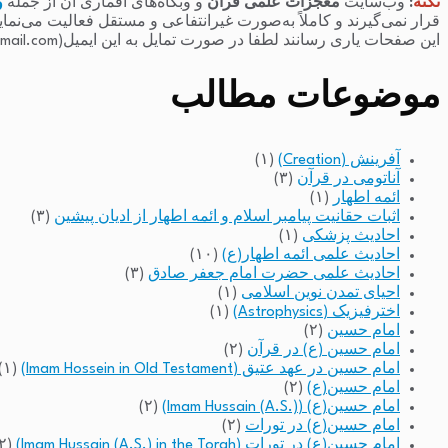
نکته
:
وب‌سایت
معجزات علمی قرآن
و وبگاه‌های اقماری آن از جمله
و
قرار نمی‌گیرند و کاملاً به‌صورت غیرانتفاعی و مستقل فعالیت می‌نما
این صفحات یاری رسانند لطفا در صورت تمایل به این ایمیل(raminfakhari@gmail.com) پیام بدهند.
موضوعات مطالب
آفرینش (Creation)
(۱)
آناتومی در قرآن
(۳)
ائمه اطهار
(۱)
اثبات حقانیت پیامبر اسلام و ائمه اطهار از ادیان پیشین
(۳)
احادیث پزشکی
(۱)
احادیث علمی ائمه اطهار(ع)
(۱۰)
احادیث علمی حضرت امام جعفر صادق
(۳)
احیای تمدن نوین اسلامی
(۱)
اخترفیزیک (Astrophysics)
(۱)
امام حسین
(۲)
امام حسین (ع) در قرآن
(۲)
امام حسین در عهد عتیق (Imam Hossein in Old Testament)
(۱)
امام حسین(ع)
(۲)
امام حسین(ع) (Imam Hussain (A.S.))
(۲)
امام حسین(ع) در تورات
(۲)
امام حسین(ع) در تورات (Imam Hussain (A.S.) in the Torah)
(۲)