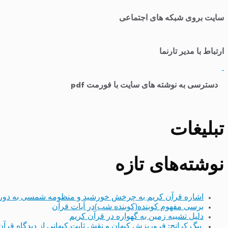
سایت بروی شبکه های اجتماعی
ارتباط با مدیر تارنما
​
دسترسی به نوشته های سایت با فورمت pdf
تبلیغات
نوشته‌های تازه
اشاره قرآن کریم به چرخش خورشید و منظومه شمسی به دور
برسی مفهوم کوبنده(کوبنده شب)در آیات قرآن
دلیل تشبیه زمین به گهواره در قرآن کریم
بیگ کرانچ: فروریزش کیهان و نقش ثابت کیهانی از دیدگاه قرآن