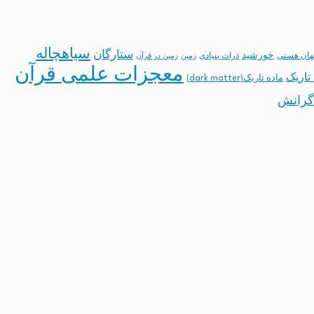
سیاهچاله
ستارگان
خورشید
ان هستی
ذرات بنیادی
زمین
زمین در قرآن
معجزات علمی قرآن
تاریک
ماده تاریک(dark matter)
گرانش