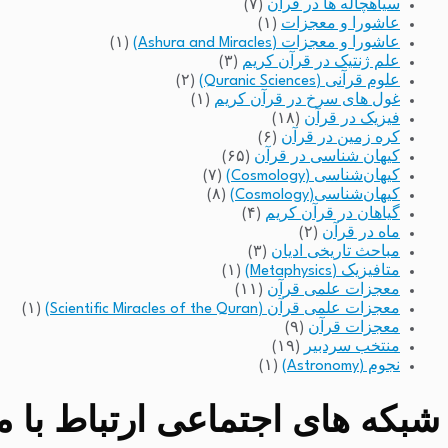
سیاهچاله ها در قرآن
(۷)
عاشورا و معجزات
(۱)
عاشورا و معجزات (Ashura and Miracles)
(۱)
علم ژنتیک در قرآن کریم
(۳)
علوم قرآنی (Quranic Sciences)
(۲)
غول های سرخ در قرآن کریم
(۱)
فیزیک در قرآن
(۱۸)
کره زمین در قرآن
(۶)
کیهان شناسی در قرآن
(۶۵)
کیهان‌شناسی (Cosmology)
(۷)
کیهان‌شناسی(Cosmology)
(۸)
گیاهان در قرآن کریم
(۴)
ماه در قرآن
(۲)
مباحث تاریخی ادیان
(۳)
متافیزیک (Metaphysics)
(۱)
معجزات علمی قرآن
(۱۱)
معجزات علمی قرآن (Scientific Miracles of the Quran)
(۱)
معجزات قرآن
(۹)
منتخب سردبیر
(۱۹)
نجوم (Astronomy)
(۱)
شبکه های اجتماعی ارتباط با مد