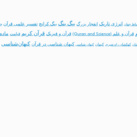
بیگ بنگ
انرژی تاریک
انفجار بزرگ
بیگ کرانچ
تفسیر علمی قرآن
جه
ساط جهان
قرآن کریم
ماده 
قرآن و علم (Quran and Science)
قرآن و فیزیک
قیامت
کیهان‌شناسی
کیهان شناسی در قرآن
کیهان
ان
کهکشان راه شیری
کیهان شناسی