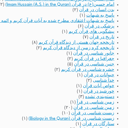
امام حسین(ع) در قرآن (Imam Hussain (A.S.) in the Quran)
(۲)
بدن انسان در قرآن
(۲)
پاسخ به شبهات
(۱)
پاسخ به شبهات اعتقادی مطرح شده به آیات قرآن کریم و ائمه 
پزشکی در قرآن
(۶)
پیشگویی های قرآن کریم
(۱)
تاریخ در قرآن
(۷)
تاریخچه جهان هستی از دیدگاه قرآن کریم
(۸)
تاریخچه کره زمین از دیدگاه قرآن کریم
(۲)
جانور شناسی در قرآن
(۱)
جغرافیا در قرآن کریم
(۲)
جنین شناسی در قرآن
(۵)
حشره شناسی در قرآن کریم
(۲)
حیوانات در قرآن
(۱)
خدا شناسی
(۲)
خواص آیات قرآن
(۱)
خورشید در قرآن
(۱)
دسته‌بندی نشده
(۳)
زمین شناسی در قرآ
(۱)
زمین شناسی در قرآن
(۲۰)
زیست شناسی در قرآن
(۱۰)
زیست شناسی در قرآن (Biology in the Quran)
(۱)
ستارگان در قرآن
(۱)