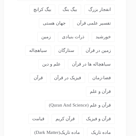
انفجار بزرگ
بیگ بنگ
بیگ کرانچ
تفسیر علمی قرآن
جهان هستی
خورشید
ذرات بنیادی
زمین
زمین در قرآن
ستارگان
سیاهچاله
سیاهچاله ها در قرآن
علم و دین
فضا-زمان
فیزیک در قرآن
قرآن
قرآن و علم
قرآن و علم (Quran And Science)
قرآن و فیزیک
قرآن کریم
قیامت
ماده تاریک
ماده تاریک(dark Matter)