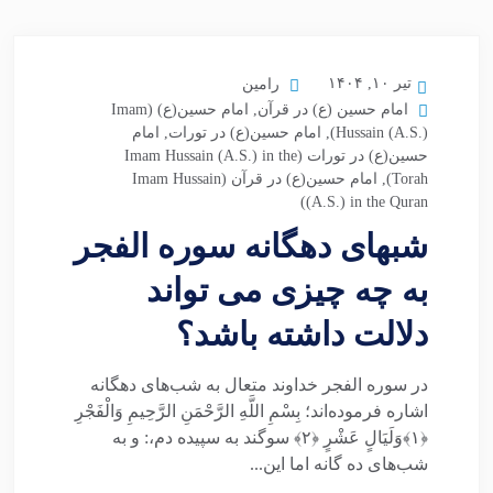
تیر ۱۰, ۱۴۰۴
رامین
امام حسین (ع) در قرآن
,
امام حسین(ع) (Imam
Hussain (A.S.))
,
امام حسین(ع) در تورات
,
امام
حسین(ع) در تورات (Imam Hussain (A.S.) in the
Torah)
,
امام حسین(ع) در قرآن (Imam Hussain
(A.S.) in the Quran)
شبهای دهگانه سوره الفجر
به چه چیزی می تواند
دلالت داشته باشد؟
در سوره الفجر خداوند متعال به شب‌های دهگانه
اشاره فرموده‌اند؛ بِسْمِ اللَّهِ الرَّحْمَنِ الرَّحِیمِ وَالْفَجْرِ
﴿۱﴾وَلَیَالٍ عَشْرٍ ﴿۲﴾ سوگند به سپیده دم،: و به
شب‌های ده گانه اما این...