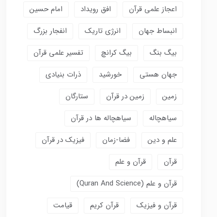
اعجاز علمی قرآن
افق رویداد
امام حسین
انبساط جهان
انرژی تاریک
انفجار بزرگ
بیگ بنگ
بیگ کرانچ
تفسیر علمی قرآن
جهان هستی
خورشید
ذرات بنیادی
زمین
زمین در قرآن
ستارگان
سیاهچاله
سیاهچاله ها در قرآن
علم و دین
فضا-زمان
فیزیک در قرآن
قرآن
قرآن و علم
قرآن و علم (Quran And Science)
قرآن و فیزیک
قرآن کریم
قیامت