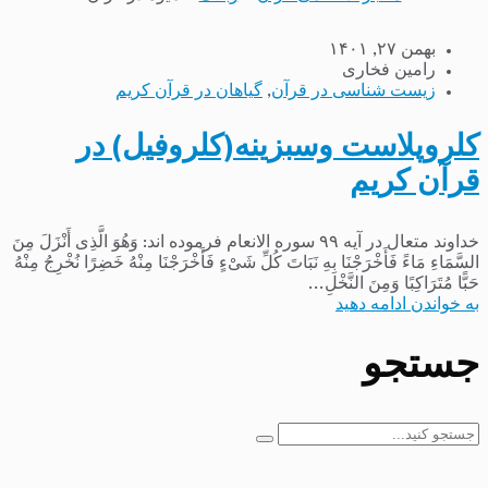
بهمن ۲۷, ۱۴۰۱
رامین فخاری
زیست شناسی در قرآن
,
گیاهان در قرآن کریم
کلروپلاست وسبزینه(کلروفیل) در
قرآن کریم
خداوند متعال در آیه ۹۹ سوره الانعام فرموده اند: وَهُوَ الَّذِی أَنْزَلَ مِنَ
السَّمَاءِ مَاءً فَأَخْرَجْنَا بِهِ نَبَاتَ کُلِّ شَیْءٍ فَأَخْرَجْنَا مِنْهُ خَضِرًا نُخْرِجُ مِنْهُ
حَبًّا مُتَرَاکِبًا وَمِنَ النَّخْلِ...
به خواندن ادامه دهید
جستجو
جستجو
برای: