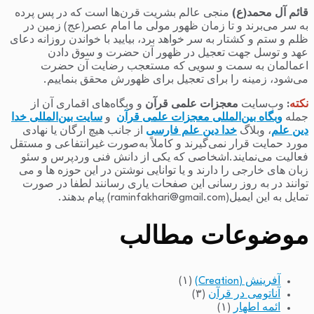
قائم آل محمد(ع)
منجی عالم بشریت قرن‌ها است که در پس پرده
به سر می‌برند و تا زمان ظهور مولی ما امام عصر(عج) زمین در
ظلم و ستم و کشتار به سر خواهد برد، بیایید با خواندن روزانه دعای
عهد و توسل جهت تعجیل در ظهور آن حضرت و سوق دادن
اعمالمان به سمت و سویی که مستعجب رضایت آن حضرت
می‌شود، زمینه را برای تعجیل برای ظهورش محقق بنماییم.
نکته
:
وب‌سایت
معجزات علمی قرآن
و وبگاه‌های اقماری آن از
جمله
وبگاه بین‌المللی معجزات علمی قرآن
و
سایت بین‌المللی خدا
دین علم
، وبلاگ
خدا دین علم فارسی
از جانب هیچ ارگان یا نهادی
مورد حمایت قرار نمی‌گیرند و کاملاً به‌صورت غیرانتفاعی و مستقل
فعالیت می‌نمایند.اشخاصی که یکی از دانش فنی وردپرس و سئو
زبان های خارجی را دارند و یا توانایی نوشتن در این حوزه ها و می
توانند در به روز رسانی این صفحات یاری رسانند لطفا در صورت
تمایل به این ایمیل(raminfakhari@gmail.com) پیام بدهند.
موضوعات مطالب
آفرینش (Creation)
(۱)
آناتومی در قرآن
(۳)
ائمه اطهار
(۱)