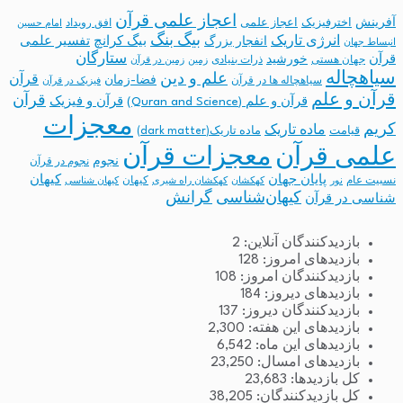
اعجاز علمی قرآن
آفرینش
اخترفیزیک
اعجاز علمی
افق رویداد
امام حسین
بیگ بنگ
انرژی تاریک
انفجار بزرگ
بیگ کرانچ
تفسیر علمی
انبساط جهان
ستارگان
قرآن
خورشید
جهان هستی
ذرات بنیادی
زمین
زمین در قرآن
سیاهچاله
علم و دین
قرآن
فضا-زمان
سیاهچاله ها در قرآن
فیزیک در قرآن
قرآن و علم
قرآن
قرآن و علم (Quran and Science)
قرآن و فیزیک
معجزات
کریم
ماده تاریک
قیامت
ماده تاریک(dark matter)
معجزات قرآن
علمی قرآن
نجوم
نجوم در قرآن
پایان جهان
کیهان
نسبیت عام
کیهان
نور
کهکشان
کهکشان راه شیری
کیهان شناسی
کیهان‌شناسی
گرانش
شناسی در قرآن
بازدیدکنندگان آنلاین:
2
بازدیدهای امروز:
128
بازدیدکنندگان امروز:
108
بازدیدهای دیروز:
184
بازدیدکنندگان دیروز:
137
بازدیدهای این هفته:
2,300
بازدیدهای این ماه:
6,542
بازدیدهای امسال:
23,250
کل بازدیدها:
23,683
کل بازدیدکنند‌گان:
38,205