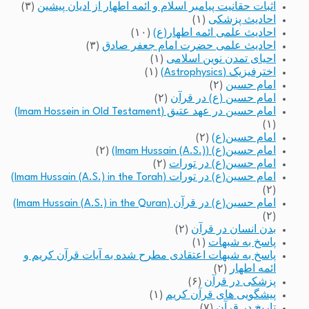
اثبات حقانیت پیامبر اسلام و ائمه اطهار از ادیان پیشین
(۳)
احادیث پزشکی
(۱)
احادیث علمی ائمه اطهار(ع)
(۱۰)
احادیث علمی حضرت امام جعفر صادق
(۳)
احیای تمدن نوین اسلامی
(۱)
اخترفیزیک (Astrophysics)
(۱)
امام حسین
(۲)
امام حسین (ع) در قرآن
(۲)
امام حسین در عهد عتیق (Imam Hossein in Old Testament)
(۱)
امام حسین(ع)
(۲)
امام حسین(ع) (Imam Hussain (A.S.))
(۲)
امام حسین(ع) در تورات
(۲)
امام حسین(ع) در تورات (Imam Hussain (A.S.) in the Torah)
(۲)
امام حسین(ع) در قرآن (Imam Hussain (A.S.) in the Quran)
(۲)
بدن انسان در قرآن
(۲)
پاسخ به شبهات
(۱)
پاسخ به شبهات اعتقادی مطرح شده به آیات قرآن کریم و
ائمه اطهار
(۲)
پزشکی در قرآن
(۶)
پیشگویی های قرآن کریم
(۱)
تاریخ در قرآن
(۷)