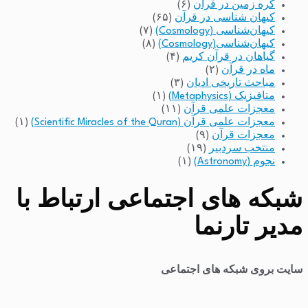
کره زمین در قرآن
(۶)
کیهان شناسی در قرآن
(۶۵)
کیهان‌شناسی (Cosmology)
(۷)
کیهان‌شناسی(Cosmology)
(۸)
گیاهان در قرآن کریم
(۴)
ماه در قرآن
(۲)
مباحث تاریخی ادیان
(۳)
متافیزیک (Metaphysics)
(۱)
معجزات علمی قرآن
(۱۱)
معجزات علمی قرآن (Scientific Miracles of the Quran)
(۱)
معجزات قرآن
(۹)
منتخب سردبیر
(۱۹)
نجوم (Astronomy)
(۱)
شبکه های اجتماعی ارتباط با
مدیر تارنما
سایت بروی شبکه های اجتماعی