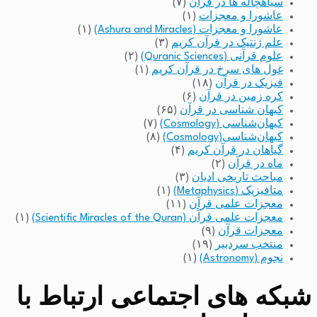
سیاهچاله ها در قرآن
(۷)
عاشورا و معجزات
(۱)
عاشورا و معجزات (Ashura and Miracles)
(۱)
علم ژنتیک در قرآن کریم
(۳)
علوم قرآنی (Quranic Sciences)
(۲)
غول های سرخ در قرآن کریم
(۱)
فیزیک در قرآن
(۱۸)
کره زمین در قرآن
(۶)
کیهان شناسی در قرآن
(۶۵)
کیهان‌شناسی (Cosmology)
(۷)
کیهان‌شناسی(Cosmology)
(۸)
گیاهان در قرآن کریم
(۴)
ماه در قرآن
(۲)
مباحث تاریخی ادیان
(۳)
متافیزیک (Metaphysics)
(۱)
معجزات علمی قرآن
(۱۱)
معجزات علمی قرآن (Scientific Miracles of the Quran)
(۱)
معجزات قرآن
(۹)
منتخب سردبیر
(۱۹)
نجوم (Astronomy)
(۱)
شبکه های اجتماعی ارتباط با