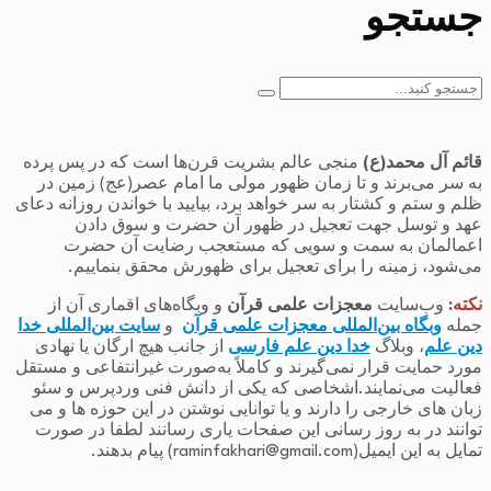
جستجو
جستجو
برای:
قائم آل محمد(ع)
منجی عالم بشریت قرن‌ها است که در پس پرده
به سر می‌برند و تا زمان ظهور مولی ما امام عصر(عج) زمین در
ظلم و ستم و کشتار به سر خواهد برد، بیایید با خواندن روزانه دعای
عهد و توسل جهت تعجیل در ظهور آن حضرت و سوق دادن
اعمالمان به سمت و سویی که مستعجب رضایت آن حضرت
می‌شود، زمینه را برای تعجیل برای ظهورش محقق بنماییم.
نکته
:
وب‌سایت
معجزات علمی قرآن
و وبگاه‌های اقماری آن از
جمله
وبگاه بین‌المللی معجزات علمی قرآن
و
سایت بین‌المللی خدا
دین علم
، وبلاگ
خدا دین علم فارسی
از جانب هیچ ارگان یا نهادی
مورد حمایت قرار نمی‌گیرند و کاملاً به‌صورت غیرانتفاعی و مستقل
فعالیت می‌نمایند.اشخاصی که یکی از دانش فنی وردپرس و سئو
زبان های خارجی را دارند و یا توانایی نوشتن در این حوزه ها و می
توانند در به روز رسانی این صفحات یاری رسانند لطفا در صورت
تمایل به این ایمیل(raminfakhari@gmail.com) پیام بدهند.