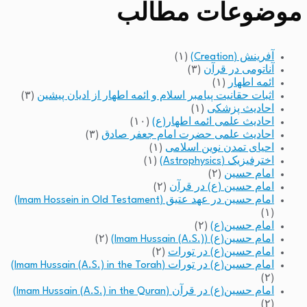
موضوعات مطالب
آفرینش (Creation)
(۱)
آناتومی در قرآن
(۳)
ائمه اطهار
(۱)
اثبات حقانیت پیامبر اسلام و ائمه اطهار از ادیان پیشین
(۳)
احادیث پزشکی
(۱)
احادیث علمی ائمه اطهار(ع)
(۱۰)
احادیث علمی حضرت امام جعفر صادق
(۳)
احیای تمدن نوین اسلامی
(۱)
اخترفیزیک (Astrophysics)
(۱)
امام حسین
(۲)
امام حسین (ع) در قرآن
(۲)
امام حسین در عهد عتیق (Imam Hossein in Old Testament)
(۱)
امام حسین(ع)
(۲)
امام حسین(ع) (Imam Hussain (A.S.))
(۲)
امام حسین(ع) در تورات
(۲)
امام حسین(ع) در تورات (Imam Hussain (A.S.) in the Torah)
(۲)
امام حسین(ع) در قرآن (Imam Hussain (A.S.) in the Quran)
(۲)