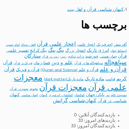
1-
کیهان شناسی قرآن و اهل بیت
برچسب ها
اعجاز علمی قرآن
آفرینش
اخترفیزیک
اعجاز علمی
افق رویداد
امام حسین
بیگ بنگ
انرژی تاریک
انفجار بزرگ
بیگ کرانچ
تفسیر علمی
انبساط جهان
ستارگان
قرآن
خورشید
جهان هستی
ذرات بنیادی
زمین
زمین در قرآن
سیاهچاله
علم و دین
قرآن
فضا-زمان
سیاهچاله ها در قرآن
فیزیک در قرآن
قرآن و علم
قرآن
قرآن و علم (Quran and Science)
قرآن و فیزیک
معجزات
کریم
ماده تاریک
قیامت
ماده تاریک(dark matter)
معجزات قرآن
علمی قرآن
نجوم
نجوم در قرآن
پایان جهان
کیهان
نسبیت عام
کیهان
نور
کهکشان
کهکشان راه شیری
کیهان شناسی
کیهان‌شناسی
گرانش
شناسی در قرآن
بازدیدکنندگان آنلاین:
0
بازدیدهای امروز:
33
بازدیدکنندگان امروز:
33