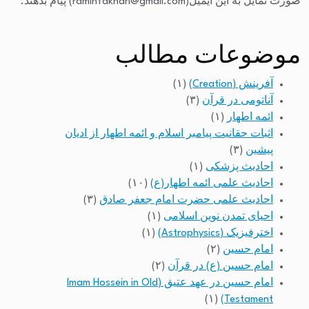
صورت تمایل به این ایمیل(raminfakhari@gmail.com) پیام بدهند.
موضوعات مطالب
آفرینش (Creation)
(۱)
آناتومی در قرآن
(۳)
ائمه اطهار
(۱)
اثبات حقانیت پیامبر اسلام و ائمه اطهار از ادیان
پیشین
(۳)
احادیث پزشکی
(۱)
احادیث علمی ائمه اطهار(ع)
(۱۰)
احادیث علمی حضرت امام جعفر صادق
(۳)
احیای تمدن نوین اسلامی
(۱)
اخترفیزیک (Astrophysics)
(۱)
امام حسین
(۲)
امام حسین (ع) در قرآن
(۲)
امام حسین در عهد عتیق (Imam Hossein in Old
(۱)
Testament)