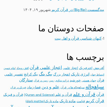
مِه‌گسست (Big Rip) در قرآن کریم
شهریور ۱۹, ۱۴۰۴
صفحات دوستان ما
1-
کیهان شناسی قرآن و اهل بیت
برچسب ها
اعجاز علمی قرآن
آفرینش
اخترفیزیک
اعجاز علمی
افق رویداد
امام حسین
بیگ بنگ
انرژی تاریک
انفجار بزرگ
بیگ کرانچ
تفسیر علمی
انبساط جهان
ستارگان
قرآن
خورشید
جهان هستی
ذرات بنیادی
زمین
زمین در قرآن
سیاهچاله
علم و دین
فضا-زمان
سیاهچاله ها در قرآن
فیزیک در قرآن
قرآن و علم
قرآن
قرآن و علم (Quran and Science)
قرآن و فیزیک
قرآن کریم
ماده تاریک
قیامت
ماده تاریک(dark matter)