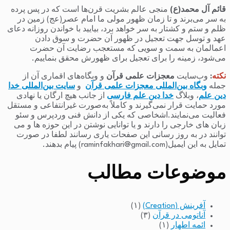
قائم آل محمد(ع)
منجی عالم بشریت قرن‌ها است که در پس پرده
به سر می‌برند و تا زمان ظهور مولی ما امام عصر(عج) زمین در
ظلم و ستم و کشتار به سر خواهد برد، بیایید با خواندن روزانه دعای
عهد و توسل جهت تعجیل در ظهور آن حضرت و سوق دادن
اعمالمان به سمت و سویی که مستعجب رضایت آن حضرت
می‌شود، زمینه را برای تعجیل برای ظهورش محقق بنماییم.
نکته
:
وب‌سایت
معجزات علمی قرآن
و وبگاه‌های اقماری آن از
جمله
وبگاه بین‌المللی معجزات علمی قرآن
و
سایت بین‌المللی خدا
دین علم
، وبلاگ
خدا دین علم فارسی
از جانب هیچ ارگان یا نهادی
مورد حمایت قرار نمی‌گیرند و کاملاً به‌صورت غیرانتفاعی و مستقل
فعالیت می‌نمایند.اشخاصی که یکی از دانش فنی وردپرس و سئو
زبان های خارجی را دارند و یا توانایی نوشتن در این حوزه ها و می
توانند در به روز رسانی این صفحات یاری رسانند لطفا در صورت
تمایل به این ایمیل(raminfakhari@gmail.com) پیام بدهند.
موضوعات مطالب
آفرینش (Creation)
(۱)
آناتومی در قرآن
(۳)
ائمه اطهار
(۱)