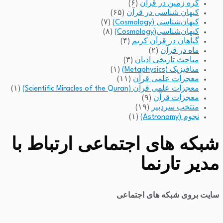
کره زمین در قرآن
(۶)
کیهان شناسی در قرآن
(۶۵)
کیهان‌شناسی (Cosmology)
(۷)
کیهان‌شناسی(Cosmology)
(۸)
گیاهان در قرآن کریم
(۴)
ماه در قرآن
(۲)
مباحث تاریخی ادیان
(۳)
متافیزیک (Metaphysics)
(۱)
معجزات علمی قرآن
(۱۱)
معجزات علمی قرآن (Scientific Miracles of the Quran)
(۱)
معجزات قرآن
(۹)
منتخب سردبیر
(۱۹)
نجوم (Astronomy)
(۱)
شبکه های اجتماعی ارتباط با
مدیر تارنما
سایت بروی شبکه های اجتماعی