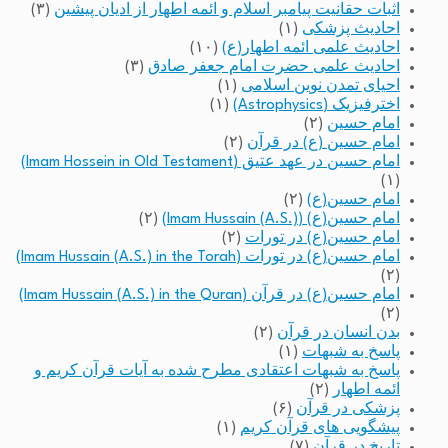
اثبات حقانیت پیامبر اسلام و ائمه اطهار از ادیان پیشین
(۳)
احادیث پزشکی
(۱)
احادیث علمی ائمه اطهار(ع)
(۱۰)
احادیث علمی حضرت امام جعفر صادق
(۳)
احیای تمدن نوین اسلامی
(۱)
اخترفیزیک (Astrophysics)
(۱)
امام حسین
(۲)
امام حسین (ع) در قرآن
(۲)
امام حسین در عهد عتیق (Imam Hossein in Old Testament)
(۱)
امام حسین(ع)
(۲)
امام حسین(ع) (Imam Hussain (A.S.))
(۲)
امام حسین(ع) در تورات
(۲)
امام حسین(ع) در تورات (Imam Hussain (A.S.) in the Torah)
(۲)
امام حسین(ع) در قرآن (Imam Hussain (A.S.) in the Quran)
(۲)
بدن انسان در قرآن
(۲)
پاسخ به شبهات
(۱)
پاسخ به شبهات اعتقادی مطرح شده به آیات قرآن کریم و
ائمه اطهار
(۲)
پزشکی در قرآن
(۶)
پیشگویی های قرآن کریم
(۱)
تاریخ در قرآن
(۷)