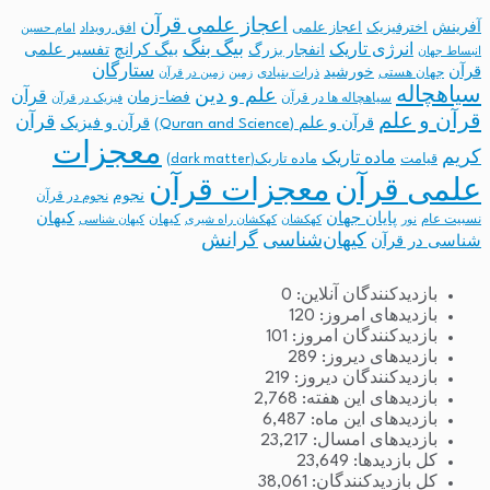
اعجاز علمی قرآن
آفرینش
اخترفیزیک
اعجاز علمی
افق رویداد
امام حسین
بیگ بنگ
انرژی تاریک
انفجار بزرگ
بیگ کرانچ
تفسیر علمی
انبساط جهان
ستارگان
قرآن
خورشید
جهان هستی
ذرات بنیادی
زمین
زمین در قرآن
سیاهچاله
علم و دین
قرآن
فضا-زمان
سیاهچاله ها در قرآن
فیزیک در قرآن
قرآن و علم
قرآن
قرآن و علم (Quran and Science)
قرآن و فیزیک
معجزات
کریم
ماده تاریک
قیامت
ماده تاریک(dark matter)
معجزات قرآن
علمی قرآن
نجوم
نجوم در قرآن
پایان جهان
کیهان
نسبیت عام
کیهان
نور
کهکشان
کهکشان راه شیری
کیهان شناسی
کیهان‌شناسی
گرانش
شناسی در قرآن
بازدیدکنندگان آنلاین:
0
بازدیدهای امروز:
120
بازدیدکنندگان امروز:
101
بازدیدهای دیروز:
289
بازدیدکنندگان دیروز:
219
بازدیدهای این هفته:
2,768
بازدیدهای این ماه:
6,487
بازدیدهای امسال:
23,217
کل بازدیدها:
23,649
کل بازدیدکنند‌گان:
38,061