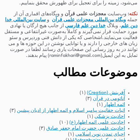
می‌شود، زمینه را برای تعجیل برای ظهورش محقق بنماییم.
نکته
:
وب‌سایت
معجزات علمی قرآن
و وبگاه‌های اقماری آن از
جمله
وبگاه بین‌المللی معجزات علمی قرآن
و
سایت بین‌المللی خدا
دین علم
، وبلاگ
خدا دین علم فارسی
از جانب هیچ ارگان یا نهادی
مورد حمایت قرار نمی‌گیرند و کاملاً به‌صورت غیرانتفاعی و مستقل
فعالیت می‌نمایند.اشخاصی که یکی از دانش فنی وردپرس و سئو
زبان های خارجی را دارند و یا توانایی نوشتن در این حوزه ها و می
توانند در به روز رسانی این صفحات یاری رسانند لطفا در صورت
تمایل به این ایمیل(raminfakhari@gmail.com) پیام بدهند.
موضوعات مطالب
آفرینش (Creation)
(۱)
آناتومی در قرآن
(۳)
ائمه اطهار
(۱)
اثبات حقانیت پیامبر اسلام و ائمه اطهار از ادیان پیشین
(۳)
احادیث پزشکی
(۱)
احادیث علمی ائمه اطهار(ع)
(۱۰)
احادیث علمی حضرت امام جعفر صادق
(۳)
احیای تمدن نوین اسلامی
(۱)