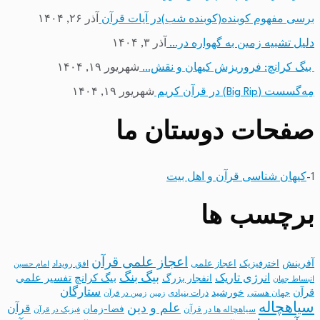
برسی مفهوم کوبنده(کوبنده شب)در آیات قرآن
آذر ۲۶, ۱۴۰۴
دلیل تشبیه زمین به گهواره در…
آذر ۳, ۱۴۰۴
بیگ کرانچ: فروریزش کیهان و نقش…
شهریور ۱۹, ۱۴۰۴
مِه‌گسست (Big Rip) در قرآن کریم
شهریور ۱۹, ۱۴۰۴
صفحات دوستان ما
1-
کیهان شناسی قرآن و اهل بیت
برچسب ها
اعجاز علمی قرآن
آفرینش
اخترفیزیک
اعجاز علمی
افق رویداد
امام حسین
بیگ بنگ
انرژی تاریک
انفجار بزرگ
بیگ کرانچ
تفسیر علمی
انبساط جهان
ستارگان
قرآن
خورشید
جهان هستی
ذرات بنیادی
زمین
زمین در قرآن
سیاهچاله
علم و دین
قرآن
فضا-زمان
سیاهچاله ها در قرآن
فیزیک در قرآن