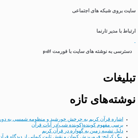
سایت بروی شبکه های اجتماعی
ارتباط با مدیر تارنما
​
دسترسی به نوشته های سایت با فورمت pdf
تبلیغات
نوشته‌های تازه
اشاره قرآن کریم به چرخش خورشید و منظومه شمسی به دور
برسی مفهوم کوبنده(کوبنده شب)در آیات قرآن
دلیل تشبیه زمین به گهواره در قرآن کریم
بیگ کرانچ: فروریزش کیهان و نقش ثابت کیهانی از دیدگاه قرآن