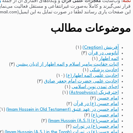
نکته
:
وب‌سایت
معجزات علمی قرآن
و وبگاه‌های اقماری آن از جمله
و
قرار نمی‌گیرند و کاملاً به‌صورت غیرانتفاعی و مستقل فعالیت می‌نما
این صفحات یاری رسانند لطفا در صورت تمایل به این ایمیل(raminfakhari@gmail.com) پیام بدهند.
موضوعات مطالب
آفرینش (Creation)
(۱)
آناتومی در قرآن
(۳)
ائمه اطهار
(۱)
اثبات حقانیت پیامبر اسلام و ائمه اطهار از ادیان پیشین
(۳)
احادیث پزشکی
(۱)
احادیث علمی ائمه اطهار(ع)
(۱۰)
احادیث علمی حضرت امام جعفر صادق
(۳)
احیای تمدن نوین اسلامی
(۱)
اخترفیزیک (Astrophysics)
(۱)
امام حسین
(۲)
امام حسین (ع) در قرآن
(۲)
امام حسین در عهد عتیق (Imam Hossein in Old Testament)
(۱)
امام حسین(ع)
(۲)
امام حسین(ع) (Imam Hussain (A.S.))
(۲)
امام حسین(ع) در تورات
(۲)
امام حسین(ع) در تورات (Imam Hussain (A.S.) in the Torah)
(۲)