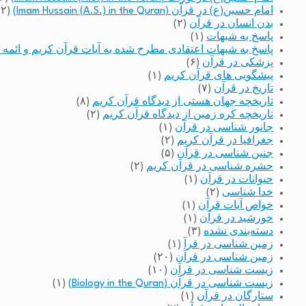
امام حسین(ع) در قرآن (Imam Hussain (A.S.) in the Quran)
(۲)
بدن انسان در قرآن
(۲)
پاسخ به شبهات
(۱)
پاسخ به شبهات اعتقادی مطرح شده به آیات قرآن کریم و ائمه 
پزشکی در قرآن
(۶)
پیشگویی های قرآن کریم
(۱)
تاریخ در قرآن
(۷)
تاریخچه جهان هستی از دیدگاه قرآن کریم
(۸)
تاریخچه کره زمین از دیدگاه قرآن کریم
(۲)
جانور شناسی در قرآن
(۱)
جغرافیا در قرآن کریم
(۲)
جنین شناسی در قرآن
(۵)
حشره شناسی در قرآن کریم
(۲)
حیوانات در قرآن
(۱)
خدا شناسی
(۲)
خواص آیات قرآن
(۱)
خورشید در قرآن
(۱)
دسته‌بندی نشده
(۳)
زمین شناسی در قرآ
(۱)
زمین شناسی در قرآن
(۲۰)
زیست شناسی در قرآن
(۱۰)
زیست شناسی در قرآن (Biology in the Quran)
(۱)
ستارگان در قرآن
(۱)