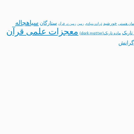
سیاهچاله
ستارگان
خورشید
ان هستی
ذرات بنیادی
زمین
زمین در قرآن
معجزات علمی قرآن
تاریک
ماده تاریک(dark matter)
گرانش