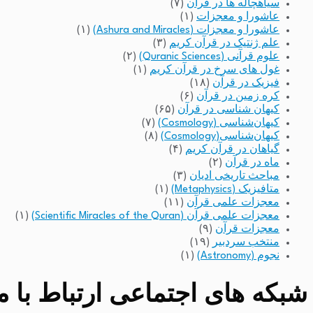
سیاهچاله ها در قرآن
(۷)
عاشورا و معجزات
(۱)
عاشورا و معجزات (Ashura and Miracles)
(۱)
علم ژنتیک در قرآن کریم
(۳)
علوم قرآنی (Quranic Sciences)
(۲)
غول های سرخ در قرآن کریم
(۱)
فیزیک در قرآن
(۱۸)
کره زمین در قرآن
(۶)
کیهان شناسی در قرآن
(۶۵)
کیهان‌شناسی (Cosmology)
(۷)
کیهان‌شناسی(Cosmology)
(۸)
گیاهان در قرآن کریم
(۴)
ماه در قرآن
(۲)
مباحث تاریخی ادیان
(۳)
متافیزیک (Metaphysics)
(۱)
معجزات علمی قرآن
(۱۱)
معجزات علمی قرآن (Scientific Miracles of the Quran)
(۱)
معجزات قرآن
(۹)
منتخب سردبیر
(۱۹)
نجوم (Astronomy)
(۱)
شبکه های اجتماعی ارتباط با مد