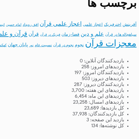
برچسب ها
اعجاز علمی قرآن
آفرینش
اخترفیزیک
اعجاز علمی
افق رویداد
امام حسین
انب
قرآن و علم
علم و دین
قرآن
فضا-زمان
سیاهچاله ها در قرآن
فیزیک در قرآن
معجزات قرآن
نجوم
پایان جهان
نجوم در قرآن
نسبیت عام
نور
کهکش
بازدیدکنندگان آنلاین:
0
بازدیدهای امروز:
258
بازدیدکنندگان امروز:
197
بازدیدهای دیروز:
503
بازدیدکنندگان دیروز:
287
بازدیدهای این هفته:
3,700
بازدیدهای این ماه:
6,454
بازدیدهای امسال:
23,258
کل بازدیدها:
23,689
کل بازدیدکنند‌گان:
37,938
بازدید این صفحه:
3
کل نوشته‌ها:
134