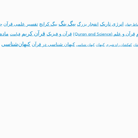
بیگ بنگ
انرژی تاریک
انفجار بزرگ
بیگ کرانچ
تفسیر علمی قرآن
جه
ساط جهان
قرآن کریم
ماده 
قرآن و علم (Quran and Science)
قرآن و فیزیک
قیامت
کیهان‌شناسی
کیهان شناسی در قرآن
کیهان
ان
کهکشان راه شیری
کیهان شناسی