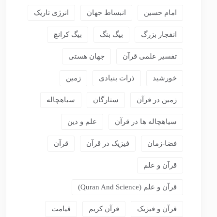
امام حسین
انبساط جهان
انرژی تاریک
انفجار بزرگ
بیگ بنگ
بیگ کرانچ
تفسیر علمی قرآن
جهان هستی
خورشید
ذرات بنیادی
زمین
زمین در قرآن
ستارگان
سیاهچاله
سیاهچاله ها در قرآن
علم و دین
فضا-زمان
فیزیک در قرآن
قرآن
قرآن و علم
قرآن و علم (Quran And Science)
قرآن و فیزیک
قرآن کریم
قیامت