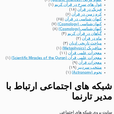
علوم قرآنی (Quranic Sciences)
(۲)
غول های سرخ در قرآن کریم
(۱)
فیزیک در قرآن
(۱۸)
کره زمین در قرآن
(۶)
کیهان شناسی در قرآن
(۶۵)
کیهان‌شناسی (Cosmology)
(۷)
کیهان‌شناسی(Cosmology)
(۸)
گیاهان در قرآن کریم
(۴)
ماه در قرآن
(۲)
مباحث تاریخی ادیان
(۳)
متافیزیک (Metaphysics)
(۱)
معجزات علمی قرآن
(۱۱)
معجزات علمی قرآن (Scientific Miracles of the Quran)
(۱)
معجزات قرآن
(۹)
منتخب سردبیر
(۱۹)
نجوم (Astronomy)
(۱)
شبکه های اجتماعی ارتباط با
مدیر تارنما
سایت بروی شبکه های اجتماعی