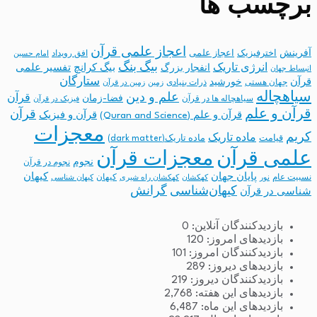
برچسب ها
اعجاز علمی قرآن
آفرینش
اخترفیزیک
اعجاز علمی
افق رویداد
امام حسین
بیگ بنگ
انرژی تاریک
انفجار بزرگ
بیگ کرانچ
تفسیر علمی
انبساط جهان
ستارگان
قرآن
خورشید
جهان هستی
ذرات بنیادی
زمین
زمین در قرآن
سیاهچاله
علم و دین
قرآن
فضا-زمان
سیاهچاله ها در قرآن
فیزیک در قرآن
قرآن و علم
قرآن
قرآن و علم (Quran and Science)
قرآن و فیزیک
معجزات
کریم
ماده تاریک
قیامت
ماده تاریک(dark matter)
معجزات قرآن
علمی قرآن
نجوم
نجوم در قرآن
پایان جهان
کیهان
نسبیت عام
کیهان
نور
کهکشان
کهکشان راه شیری
کیهان شناسی
کیهان‌شناسی
گرانش
شناسی در قرآن
بازدیدکنندگان آنلاین:
0
بازدیدهای امروز:
120
بازدیدکنندگان امروز:
101
بازدیدهای دیروز:
289
بازدیدکنندگان دیروز:
219
بازدیدهای این هفته:
2,768
بازدیدهای این ماه:
6,487