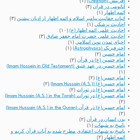
آفرینش (Creation)
(۱)
آناتومی در قرآن
(۳)
ائمه اطهار
(۱)
اثبات حقانیت پیامبر اسلام و ائمه اطهار از ادیان پیشین
(۳)
احادیث پزشکی
(۱)
احادیث علمی ائمه اطهار(ع)
(۱۰)
احادیث علمی حضرت امام جعفر صادق
(۳)
احیای تمدن نوین اسلامی
(۱)
اخترفیزیک (Astrophysics)
(۱)
امام حسین
(۲)
امام حسین (ع) در قرآن
(۲)
امام حسین در عهد عتیق (Imam Hossein in Old Testament)
(۱)
امام حسین(ع)
(۲)
امام حسین(ع) (Imam Hussain (A.S.))
(۲)
امام حسین(ع) در تورات
(۲)
امام حسین(ع) در تورات (Imam Hussain (A.S.) in the Torah)
(۲)
امام حسین(ع) در قرآن (Imam Hussain (A.S.) in the Quran)
(۲)
بدن انسان در قرآن
(۲)
پاسخ به شبهات
(۱)
پاسخ به شبهات اعتقادی مطرح شده به آیات قرآن کریم و
ائمه اطهار
(۲)