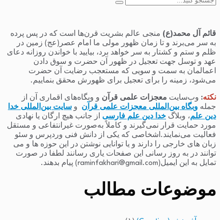
جستجو
برای:
قائم آل محمد(ع)
منجی عالم بشریت قرن‌ها است که در پس پرده
به سر می‌برند و تا زمان ظهور مولی ما امام عصر(عج) زمین در
ظلم و ستم و کشتار به سر خواهد برد، بیایید با خواندن روزانه دعای
عهد و توسل جهت تعجیل در ظهور آن حضرت و سوق دادن
اعمالمان به سمت و سویی که مستعجب رضایت آن حضرت
می‌شود، زمینه را برای تعجیل برای ظهورش محقق بنماییم.
نکته
:
وب‌سایت
معجزات علمی قرآن
و وبگاه‌های اقماری آن از
جمله
وبگاه بین‌المللی معجزات علمی قرآن
و
سایت بین‌المللی خدا
دین علم
، وبلاگ
خدا دین علم فارسی
از جانب هیچ ارگان یا نهادی
مورد حمایت قرار نمی‌گیرند و کاملاً به‌صورت غیرانتفاعی و مستقل
فعالیت می‌نمایند.اشخاصی که یکی از دانش فنی وردپرس و سئو
زبان های خارجی را دارند و یا توانایی نوشتن در این حوزه ها و می
توانند در به روز رسانی این صفحات یاری رسانند لطفا در صورت
تمایل به این ایمیل(raminfakhari@gmail.com) پیام بدهند.
موضوعات مطالب