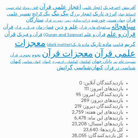
اعجاز علمی قرآن
آفرینش
اخترفیزیک
اعجاز علمی
افق رویداد
امام حسین
بیگ بنگ
انرژی تاریک
انفجار بزرگ
بیگ کرانچ
تفسیر علمی
انبساط جهان
ستارگان
قرآن
خورشید
جهان هستی
ذرات بنیادی
زمین
زمین در قرآن
سیاهچاله
علم و دین
قرآن
فضا-زمان
سیاهچاله ها در قرآن
فیزیک در قرآن
قرآن و علم
قرآن
قرآن و علم (Quran and Science)
قرآن و فیزیک
معجزات
کریم
ماده تاریک
قیامت
ماده تاریک(dark matter)
معجزات قرآن
علمی قرآن
نجوم
نجوم در قرآن
پایان جهان
کیهان
نسبیت عام
کیهان
نور
کهکشان
کهکشان راه شیری
کیهان شناسی
کیهان‌شناسی
گرانش
شناسی در قرآن
بازدیدکنندگان آنلاین:
0
بازدیدهای امروز:
111
بازدیدکنندگان امروز:
95
بازدیدهای دیروز:
289
بازدیدکنندگان دیروز:
219
بازدیدهای این هفته:
2,759
بازدیدهای این ماه:
6,478
بازدیدهای امسال:
23,208
کل بازدیدها:
23,640
کل بازدیدکنند‌گان:
38,055