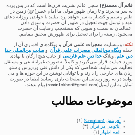
قائم آل محمد(ع)
منجی عالم بشریت قرن‌ها است که در پس پرده
به سر می‌برند و تا زمان ظهور مولی ما امام عصر(عج) زمین در
ظلم و ستم و کشتار به سر خواهد برد، بیایید با خواندن روزانه دعای
عهد و توسل جهت تعجیل در ظهور آن حضرت و سوق دادن
اعمالمان به سمت و سویی که مستعجب رضایت آن حضرت
می‌شود، زمینه را برای تعجیل برای ظهورش محقق بنماییم.
نکته
:
وب‌سایت
معجزات علمی قرآن
و وبگاه‌های اقماری آن از
جمله
وبگاه بین‌المللی معجزات علمی قرآن
و
سایت بین‌المللی خدا
دین علم
، وبلاگ
خدا دین علم فارسی
از جانب هیچ ارگان یا نهادی
مورد حمایت قرار نمی‌گیرند و کاملاً به‌صورت غیرانتفاعی و مستقل
فعالیت می‌نمایند.اشخاصی که یکی از دانش فنی وردپرس و سئو
زبان های خارجی را دارند و یا توانایی نوشتن در این حوزه ها و می
توانند در به روز رسانی این صفحات یاری رسانند لطفا در صورت
تمایل به این ایمیل(raminfakhari@gmail.com) پیام بدهند.
موضوعات مطالب
آفرینش (Creation)
(۱)
آناتومی در قرآن
(۳)
ائمه اطهار
(۱)