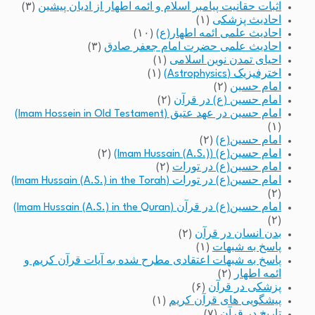
اثبات حقانیت پیامبر اسلام و ائمه اطهار از ادیان پیشین
(۳)
احادیث پزشکی
(۱)
احادیث علمی ائمه اطهار(ع)
(۱۰)
احادیث علمی حضرت امام جعفر صادق
(۳)
احیای تمدن نوین اسلامی
(۱)
اخترفیزیک (Astrophysics)
(۱)
امام حسین
(۲)
امام حسین (ع) در قرآن
(۲)
امام حسین در عهد عتیق (Imam Hossein in Old Testament)
(۱)
امام حسین(ع)
(۲)
امام حسین(ع) (Imam Hussain (A.S.))
(۲)
امام حسین(ع) در تورات
(۲)
امام حسین(ع) در تورات (Imam Hussain (A.S.) in the Torah)
(۲)
امام حسین(ع) در قرآن (Imam Hussain (A.S.) in the Quran)
(۲)
بدن انسان در قرآن
(۲)
پاسخ به شبهات
(۱)
پاسخ به شبهات اعتقادی مطرح شده به آیات قرآن کریم و
ائمه اطهار
(۲)
پزشکی در قرآن
(۶)
پیشگویی های قرآن کریم
(۱)
تاریخ در قرآن
(۷)