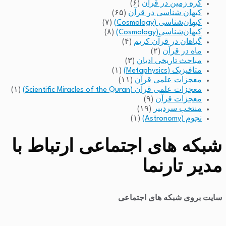
کره زمین در قرآن
(۶)
کیهان شناسی در قرآن
(۶۵)
کیهان‌شناسی (Cosmology)
(۷)
کیهان‌شناسی(Cosmology)
(۸)
گیاهان در قرآن کریم
(۴)
ماه در قرآن
(۲)
مباحث تاریخی ادیان
(۳)
متافیزیک (Metaphysics)
(۱)
معجزات علمی قرآن
(۱۱)
معجزات علمی قرآن (Scientific Miracles of the Quran)
(۱)
معجزات قرآن
(۹)
منتخب سردبیر
(۱۹)
نجوم (Astronomy)
(۱)
شبکه های اجتماعی ارتباط با
مدیر تارنما
سایت بروی شبکه های اجتماعی