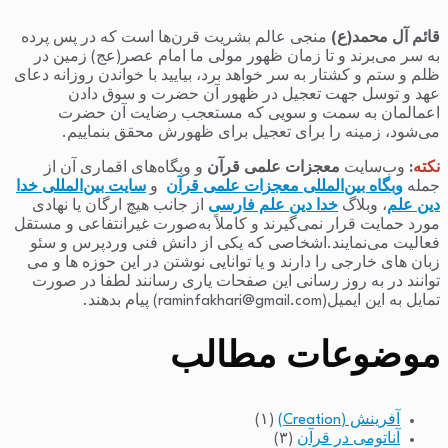
قائم آل محمد(ع)
منجی عالم بشریت قرن‌ها است که در پس پرده
به سر می‌برند و تا زمان ظهور مولی ما امام عصر(عج) زمین در
ظلم و ستم و کشتار به سر خواهد برد، بیایید با خواندن روزانه دعای
عهد و توسل جهت تعجیل در ظهور آن حضرت و سوق دادن
اعمالمان به سمت و سویی که مستعجب رضایت آن حضرت
می‌شود، زمینه را برای تعجیل برای ظهورش محقق بنماییم.
نکته
:
وب‌سایت
معجزات علمی قرآن
و وبگاه‌های اقماری آن از
جمله
وبگاه بین‌المللی معجزات علمی قرآن
و
سایت بین‌المللی خدا
دین علم
، وبلاگ
خدا دین علم فارسی
از جانب هیچ ارگان یا نهادی
مورد حمایت قرار نمی‌گیرند و کاملاً به‌صورت غیرانتفاعی و مستقل
فعالیت می‌نمایند.اشخاصی که یکی از دانش فنی وردپرس و سئو
زبان های خارجی را دارند و یا توانایی نوشتن در این حوزه ها و می
توانند در به روز رسانی این صفحات یاری رسانند لطفا در صورت
تمایل به این ایمیل(raminfakhari@gmail.com) پیام بدهند.
موضوعات مطالب
آفرینش (Creation)
(۱)
آناتومی در قرآن
(۳)