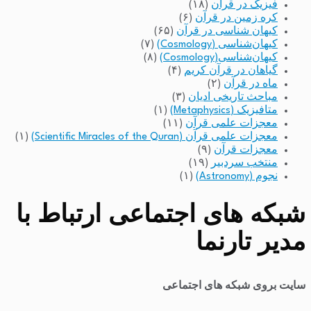
فیزیک در قرآن
(۱۸)
کره زمین در قرآن
(۶)
کیهان شناسی در قرآن
(۶۵)
کیهان‌شناسی (Cosmology)
(۷)
کیهان‌شناسی(Cosmology)
(۸)
گیاهان در قرآن کریم
(۴)
ماه در قرآن
(۲)
مباحث تاریخی ادیان
(۳)
متافیزیک (Metaphysics)
(۱)
معجزات علمی قرآن
(۱۱)
معجزات علمی قرآن (Scientific Miracles of the Quran)
(۱)
معجزات قرآن
(۹)
منتخب سردبیر
(۱۹)
نجوم (Astronomy)
(۱)
شبکه های اجتماعی ارتباط با
مدیر تارنما
سایت بروی شبکه های اجتماعی