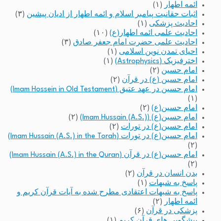
ائمه اطهار
(۱)
اثبات حقانیت پیامبر اسلام و ائمه اطهار از ادیان پیشین
(۳)
احادیث پزشکی
(۱)
احادیث علمی ائمه اطهار(ع)
(۱۰)
احادیث علمی حضرت امام جعفر صادق
(۳)
احیای تمدن نوین اسلامی
(۱)
اخترفیزیک (Astrophysics)
(۱)
امام حسین
(۲)
امام حسین (ع) در قرآن
(۲)
امام حسین در عهد عتیق (Imam Hossein in Old Testament)
(۱)
امام حسین(ع)
(۲)
امام حسین(ع) (Imam Hussain (A.S.))
(۲)
امام حسین(ع) در تورات
(۲)
امام حسین(ع) در تورات (Imam Hussain (A.S.) in the Torah)
(۲)
امام حسین(ع) در قرآن (Imam Hussain (A.S.) in the Quran)
(۲)
بدن انسان در قرآن
(۲)
پاسخ به شبهات
(۱)
پاسخ به شبهات اعتقادی مطرح شده به آیات قرآن کریم و
ائمه اطهار
(۲)
پزشکی در قرآن
(۶)
پیشگویی های قرآن کریم
(۱)