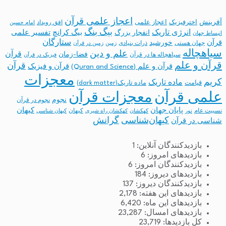
اعجاز علمی قرآن
آفرینش
اخترفیزیک
اعجاز علمی
افق رویداد
امام حسین
بیگ بنگ
انرژی تاریک
انفجار بزرگ
بیگ کرانچ
تفسیر علمی
انبساط جهان
ستارگان
قرآن
خورشید
جهان هستی
ذرات بنیادی
زمین
زمین در قرآن
سیاهچاله
علم و دین
قرآن
فضا-زمان
سیاهچاله ها در قرآن
فیزیک در قرآن
قرآن و علم
قرآن
قرآن و علم (Quran and Science)
قرآن و فیزیک
معجزات
کریم
ماده تاریک
قیامت
ماده تاریک(dark matter)
معجزات قرآن
علمی قرآن
نجوم
نجوم در قرآن
پایان جهان
کیهان
نسبیت عام
کیهان
نور
کهکشان
کهکشان راه شیری
کیهان شناسی
کیهان‌شناسی
گرانش
شناسی در قرآن
بازدیدکنندگان آنلاین:
1
بازدیدهای امروز:
6
بازدیدکنندگان امروز:
6
بازدیدهای دیروز:
184
بازدیدکنندگان دیروز:
137
بازدیدهای این هفته:
2,178
بازدیدهای این ماه:
6,420
بازدیدهای امسال:
23,287
کل بازدیدها:
23,719