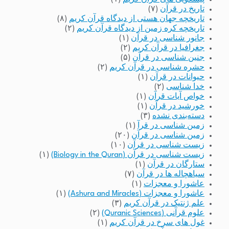
تاریخ در قرآن
(۷)
تاریخچه جهان هستی از دیدگاه قرآن کریم
(۸)
تاریخچه کره زمین از دیدگاه قرآن کریم
(۲)
جانور شناسی در قرآن
(۱)
جغرافیا در قرآن کریم
(۲)
جنین شناسی در قرآن
(۵)
حشره شناسی در قرآن کریم
(۲)
حیوانات در قرآن
(۱)
خدا شناسی
(۲)
خواص آیات قرآن
(۱)
خورشید در قرآن
(۱)
دسته‌بندی نشده
(۳)
زمین شناسی در قرآ
(۱)
زمین شناسی در قرآن
(۲۰)
زیست شناسی در قرآن
(۱۰)
زیست شناسی در قرآن (Biology in the Quran)
(۱)
ستارگان در قرآن
(۱)
سیاهچاله ها در قرآن
(۷)
عاشورا و معجزات
(۱)
عاشورا و معجزات (Ashura and Miracles)
(۱)
علم ژنتیک در قرآن کریم
(۳)
علوم قرآنی (Quranic Sciences)
(۲)
غول های سرخ در قرآن کریم
(۱)