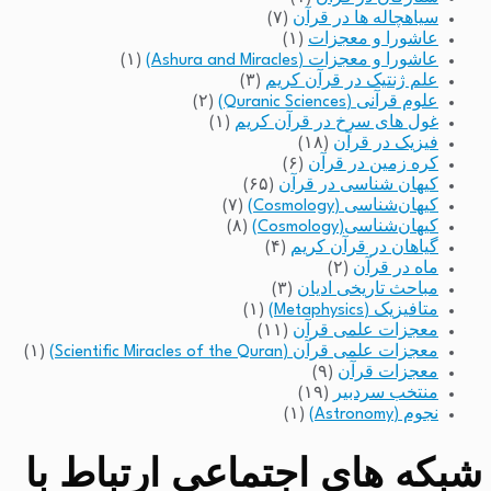
سیاهچاله ها در قرآن
(۷)
عاشورا و معجزات
(۱)
عاشورا و معجزات (Ashura and Miracles)
(۱)
علم ژنتیک در قرآن کریم
(۳)
علوم قرآنی (Quranic Sciences)
(۲)
غول های سرخ در قرآن کریم
(۱)
فیزیک در قرآن
(۱۸)
کره زمین در قرآن
(۶)
کیهان شناسی در قرآن
(۶۵)
کیهان‌شناسی (Cosmology)
(۷)
کیهان‌شناسی(Cosmology)
(۸)
گیاهان در قرآن کریم
(۴)
ماه در قرآن
(۲)
مباحث تاریخی ادیان
(۳)
متافیزیک (Metaphysics)
(۱)
معجزات علمی قرآن
(۱۱)
معجزات علمی قرآن (Scientific Miracles of the Quran)
(۱)
معجزات قرآن
(۹)
منتخب سردبیر
(۱۹)
نجوم (Astronomy)
(۱)
شبکه های اجتماعی ارتباط با