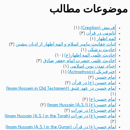
موضوعات مطالب
آفرینش (Creation)
(۱)
آناتومی در قرآن
(۳)
ائمه اطهار
(۱)
اثبات حقانیت پیامبر اسلام و ائمه اطهار از ادیان پیشین
(۳)
احادیث پزشکی
(۱)
احادیث علمی ائمه اطهار(ع)
(۱۰)
احادیث علمی حضرت امام جعفر صادق
(۳)
احیای تمدن نوین اسلامی
(۱)
اخترفیزیک (Astrophysics)
(۱)
امام حسین
(۲)
امام حسین (ع) در قرآن
(۲)
امام حسین در عهد عتیق (Imam Hossein in Old Testament)
(۱)
امام حسین(ع)
(۲)
امام حسین(ع) (Imam Hussain (A.S.))
(۲)
امام حسین(ع) در تورات
(۲)
امام حسین(ع) در تورات (Imam Hussain (A.S.) in the Torah)
(۲)
امام حسین(ع) در قرآن (Imam Hussain (A.S.) in the Quran)