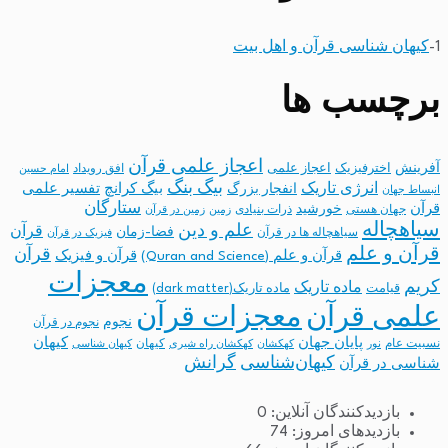
1-
کیهان شناسی قرآن و اهل بیت
برچسب ها
اعجاز علمی قرآن
آفرینش
اخترفیزیک
اعجاز علمی
افق رویداد
امام حسین
بیگ بنگ
انرژی تاریک
انفجار بزرگ
بیگ کرانچ
تفسیر علمی
انبساط جهان
ستارگان
قرآن
خورشید
جهان هستی
ذرات بنیادی
زمین
زمین در قرآن
سیاهچاله
علم و دین
قرآن
فضا-زمان
سیاهچاله ها در قرآن
فیزیک در قرآن
قرآن و علم
قرآن
قرآن و علم (Quran and Science)
قرآن و فیزیک
معجزات
کریم
ماده تاریک
قیامت
ماده تاریک(dark matter)
معجزات قرآن
علمی قرآن
نجوم
نجوم در قرآن
پایان جهان
کیهان
نسبیت عام
کیهان
نور
کهکشان
کهکشان راه شیری
کیهان شناسی
کیهان‌شناسی
گرانش
شناسی در قرآن
بازدیدکنندگان آنلاین:
0
بازدیدهای امروز:
74