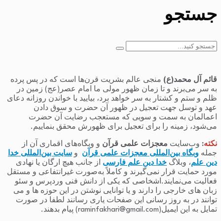
جستجو
جستجو
برای:
قائم آل محمد(ع)
منجی عالم بشریت قرن‌ها است که در پس پرده
به سر می‌برند و تا زمان ظهور مولی ما امام عصر(عج) زمین در
ظلم و ستم و کشتار به سر خواهد برد، بیایید با خواندن روزانه دعای
عهد و توسل جهت تعجیل در ظهور آن حضرت و سوق دادن
اعمالمان به سمت و سویی که مستعجب رضایت آن حضرت
می‌شود، زمینه را برای تعجیل برای ظهورش محقق بنماییم.
نکته
:
وب‌سایت
معجزات علمی قرآن
و وبگاه‌های اقماری آن از
جمله
وبگاه بین‌المللی معجزات علمی قرآن
و
سایت بین‌المللی خدا
دین علم
، وبلاگ
خدا دین علم فارسی
از جانب هیچ ارگان یا نهادی
مورد حمایت قرار نمی‌گیرند و کاملاً به‌صورت غیرانتفاعی و مستقل
فعالیت می‌نمایند.اشخاصی که یکی از دانش فنی وردپرس و سئو
زبان های خارجی را دارند و یا توانایی نوشتن در این حوزه ها و می
توانند در به روز رسانی این صفحات یاری رسانند لطفا در صورت
تمایل به این ایمیل(raminfakhari@gmail.com) پیام بدهند.