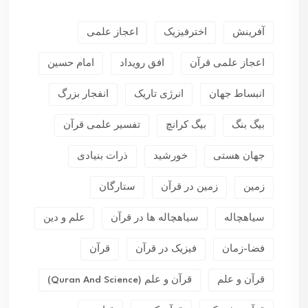
آفرینش
اخترفیزیک
اعجاز علمی
اعجاز علمی قرآن
افق رویداد
امام حسین
انبساط جهان
انرژی تاریک
انفجار بزرگ
بیگ بنگ
بیگ کرانچ
تفسیر علمی قرآن
جهان هستی
خورشید
ذرات بنیادی
زمین
زمین در قرآن
ستارگان
سیاهچاله
سیاهچاله ها در قرآن
علم و دین
فضا-زمان
فیزیک در قرآن
قرآن
قرآن و علم
قرآن و علم (Quran And Science)