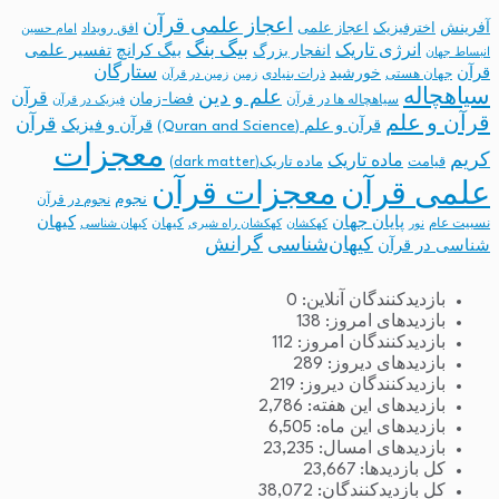
اعجاز علمی قرآن
آفرینش
اخترفیزیک
اعجاز علمی
افق رویداد
امام حسین
بیگ بنگ
انرژی تاریک
انفجار بزرگ
بیگ کرانچ
تفسیر علمی
انبساط جهان
ستارگان
قرآن
خورشید
جهان هستی
ذرات بنیادی
زمین
زمین در قرآن
سیاهچاله
علم و دین
قرآن
فضا-زمان
سیاهچاله ها در قرآن
فیزیک در قرآن
قرآن و علم
قرآن
قرآن و علم (Quran and Science)
قرآن و فیزیک
معجزات
کریم
ماده تاریک
قیامت
ماده تاریک(dark matter)
معجزات قرآن
علمی قرآن
نجوم
نجوم در قرآن
پایان جهان
کیهان
نسبیت عام
کیهان
نور
کهکشان
کهکشان راه شیری
کیهان شناسی
کیهان‌شناسی
گرانش
شناسی در قرآن
بازدیدکنندگان آنلاین:
0
بازدیدهای امروز:
138
بازدیدکنندگان امروز:
112
بازدیدهای دیروز:
289
بازدیدکنندگان دیروز:
219
بازدیدهای این هفته:
2,786
بازدیدهای این ماه:
6,505
بازدیدهای امسال:
23,235
کل بازدیدها:
23,667
کل بازدیدکنند‌گان:
38,072