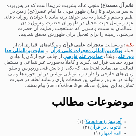
قائم آل محمد(ع)
منجی عالم بشریت قرن‌ها است که در پس پرده
به سر می‌برند و تا زمان ظهور مولی ما امام عصر(عج) زمین در
ظلم و ستم و کشتار به سر خواهد برد، بیایید با خواندن روزانه دعای
عهد و توسل جهت تعجیل در ظهور آن حضرت و سوق دادن
اعمالمان به سمت و سویی که مستعجب رضایت آن حضرت
می‌شود، زمینه را برای تعجیل برای ظهورش محقق بنماییم.
نکته
:
وب‌سایت
معجزات علمی قرآن
و وبگاه‌های اقماری آن از
جمله
وبگاه بین‌المللی معجزات علمی قرآن
و
سایت بین‌المللی خدا
دین علم
، وبلاگ
خدا دین علم فارسی
از جانب هیچ ارگان یا نهادی
مورد حمایت قرار نمی‌گیرند و کاملاً به‌صورت غیرانتفاعی و مستقل
فعالیت می‌نمایند.اشخاصی که یکی از دانش فنی وردپرس و سئو
زبان های خارجی را دارند و یا توانایی نوشتن در این حوزه ها و می
توانند در به روز رسانی این صفحات یاری رسانند لطفا در صورت
تمایل به این ایمیل(raminfakhari@gmail.com) پیام بدهند.
موضوعات مطالب
آفرینش (Creation)
(۱)
آناتومی در قرآن
(۳)
ائمه اطهار
(۱)