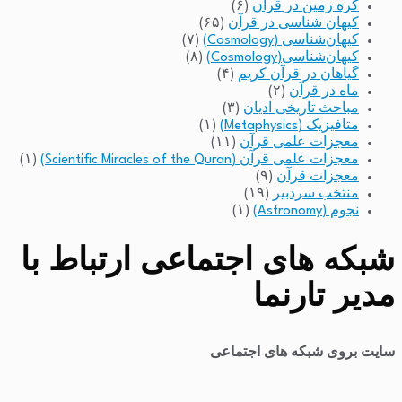
کره زمین در قرآن
(۶)
کیهان شناسی در قرآن
(۶۵)
کیهان‌شناسی (Cosmology)
(۷)
کیهان‌شناسی(Cosmology)
(۸)
گیاهان در قرآن کریم
(۴)
ماه در قرآن
(۲)
مباحث تاریخی ادیان
(۳)
متافیزیک (Metaphysics)
(۱)
معجزات علمی قرآن
(۱۱)
معجزات علمی قرآن (Scientific Miracles of the Quran)
(۱)
معجزات قرآن
(۹)
منتخب سردبیر
(۱۹)
نجوم (Astronomy)
(۱)
شبکه های اجتماعی ارتباط با
مدیر تارنما
سایت بروی شبکه های اجتماعی