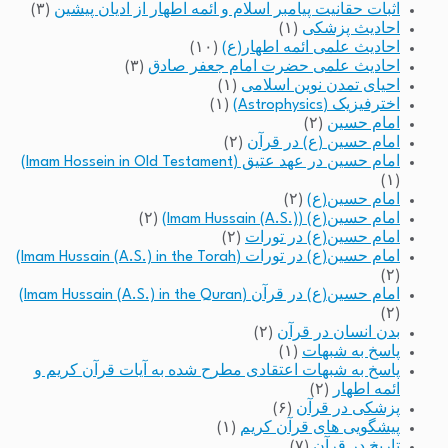
اثبات حقانیت پیامبر اسلام و ائمه اطهار از ادیان پیشین
(۳)
احادیث پزشکی
(۱)
احادیث علمی ائمه اطهار(ع)
(۱۰)
احادیث علمی حضرت امام جعفر صادق
(۳)
احیای تمدن نوین اسلامی
(۱)
اخترفیزیک (Astrophysics)
(۱)
امام حسین
(۲)
امام حسین (ع) در قرآن
(۲)
امام حسین در عهد عتیق (Imam Hossein in Old Testament)
(۱)
امام حسین(ع)
(۲)
امام حسین(ع) (Imam Hussain (A.S.))
(۲)
امام حسین(ع) در تورات
(۲)
امام حسین(ع) در تورات (Imam Hussain (A.S.) in the Torah)
(۲)
امام حسین(ع) در قرآن (Imam Hussain (A.S.) in the Quran)
(۲)
بدن انسان در قرآن
(۲)
پاسخ به شبهات
(۱)
پاسخ به شبهات اعتقادی مطرح شده به آیات قرآن کریم و
ائمه اطهار
(۲)
پزشکی در قرآن
(۶)
پیشگویی های قرآن کریم
(۱)
تاریخ در قرآن
(۷)