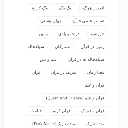
انفجار بزرگ
بیگ بنگ
بیگ کرانچ
تفسیر علمی قرآن
جهان هستی
خورشید
ذرات بنیادی
زمین
زمین در قرآن
ستارگان
سیاهچاله
سیاهچاله ها در قرآن
علم و دین
فضا-زمان
فیزیک در قرآن
قرآن
قرآن و علم
قرآن و علم (Quran And Science)
قرآن و فیزیک
قرآن کریم
قیامت
ماده تاریک
ماده تاریک(dark Matter)