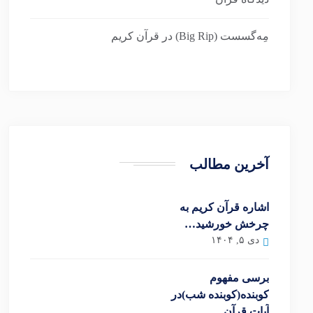
مِه‌گسست (Big Rip) در قرآن کریم
آخرین مطالب
اشاره قرآن کریم به
چرخش خورشید…
دی ۵, ۱۴۰۴
برسی مفهوم
کوبنده(کوبنده شب)در
آیات قرآن