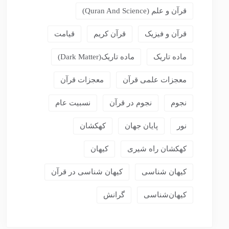
قرآن و علم (Quran And Science)
قرآن و فیزیک
قرآن کریم
قیامت
ماده تاریک
ماده تاریک(dark Matter)
معجزات علمی قرآن
معجزات قرآن
نجوم
نجوم در قرآن
نسبیت عام
نور
پایان جهان
کهکشان
کهکشان راه شیری
کیهان
کیهان شناسی
کیهان شناسی در قرآن
کیهان‌شناسی
گرانش