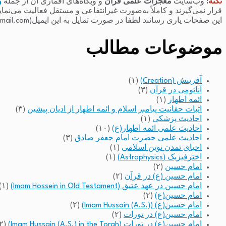
نکته
:
وب‌سایت
معجزات علمی قرآن
و وبگاه‌های اقماری آن از جمله
و
قرار نمی‌گیرند و کاملاً به‌صورت غیرانتفاعی و مستقل فعالیت می‌نما
این صفحات یاری رسانند لطفا در صورت تمایل به این ایمیل(raminfakhari@gmail.com) پیام بدهند.
موضوعات مطالب
آفرینش (Creation)
(۱)
آناتومی در قرآن
(۳)
ائمه اطهار
(۱)
اثبات حقانیت پیامبر اسلام و ائمه اطهار از ادیان پیشین
(۳)
احادیث پزشکی
(۱)
احادیث علمی ائمه اطهار(ع)
(۱۰)
احادیث علمی حضرت امام جعفر صادق
(۳)
احیای تمدن نوین اسلامی
(۱)
اخترفیزیک (Astrophysics)
(۱)
امام حسین
(۲)
امام حسین (ع) در قرآن
(۲)
امام حسین در عهد عتیق (Imam Hossein in Old Testament)
(۱)
امام حسین(ع)
(۲)
امام حسین(ع) (Imam Hussain (A.S.))
(۲)
امام حسین(ع) در تورات
(۲)
امام حسین(ع) در تورات (Imam Hussain (A.S.) in the Torah)
(۲)