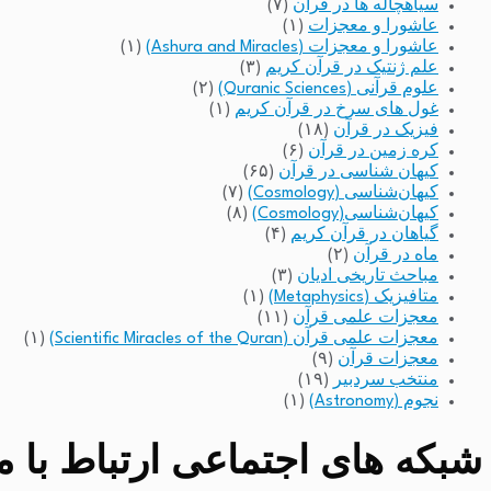
سیاهچاله ها در قرآن
(۷)
عاشورا و معجزات
(۱)
عاشورا و معجزات (Ashura and Miracles)
(۱)
علم ژنتیک در قرآن کریم
(۳)
علوم قرآنی (Quranic Sciences)
(۲)
غول های سرخ در قرآن کریم
(۱)
فیزیک در قرآن
(۱۸)
کره زمین در قرآن
(۶)
کیهان شناسی در قرآن
(۶۵)
کیهان‌شناسی (Cosmology)
(۷)
کیهان‌شناسی(Cosmology)
(۸)
گیاهان در قرآن کریم
(۴)
ماه در قرآن
(۲)
مباحث تاریخی ادیان
(۳)
متافیزیک (Metaphysics)
(۱)
معجزات علمی قرآن
(۱۱)
معجزات علمی قرآن (Scientific Miracles of the Quran)
(۱)
معجزات قرآن
(۹)
منتخب سردبیر
(۱۹)
نجوم (Astronomy)
(۱)
شبکه های اجتماعی ارتباط با مد