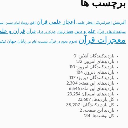
برچسب ها
اعجاز علمی قرآن
آفرینش
اخترفیزیک
اعجاز علمی
افق رویداد
امام حسین
انب
قرآن و علم
علم و دین
قرآن
فضا-زمان
سیاهچاله ها در قرآن
فیزیک در قرآن
معجزات قرآن
نجوم
پایان جهان
نجوم در قرآن
نسبیت عام
نور
کهکش
بازدیدکنندگان آنلاین:
0
بازدیدهای امروز:
132
بازدیدکنندگان امروز:
110
بازدیدهای دیروز:
184
بازدیدکنندگان دیروز:
137
بازدیدهای این هفته:
2,304
بازدیدهای این ماه:
6,546
بازدیدهای امسال:
23,254
کل بازدیدها:
23,687
کل بازدیدکنند‌گان:
38,207
بازدید این صفحه:
2
کل نوشته‌ها:
134