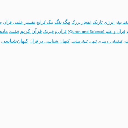
بیگ بنگ
انرژی تاریک
انفجار بزرگ
بیگ کرانچ
تفسیر علمی قرآن
جه
ساط جهان
قرآن کریم
ماده 
قرآن و علم (Quran and Science)
قرآن و فیزیک
قیامت
کیهان‌شناسی
کیهان شناسی در قرآن
کیهان
ان
کهکشان راه شیری
کیهان شناسی