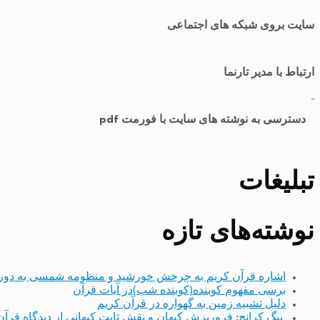
سایت بروی شبکه های اجتماعی
ارتباط با مدیر تارنما
​
دسترسی به نوشته های سایت با فورمت pdf
تبلیغات
نوشته‌های تازه
اشاره قرآن کریم به چرخش خورشید و منظومه شمسی به دور
برسی مفهوم کوبنده(کوبنده شب)در آیات قرآن
دلیل تشبیه زمین به گهواره در قرآن کریم
بیگ کرانچ: فروریزش کیهان و نقش ثابت کیهانی از دیدگاه قرآن