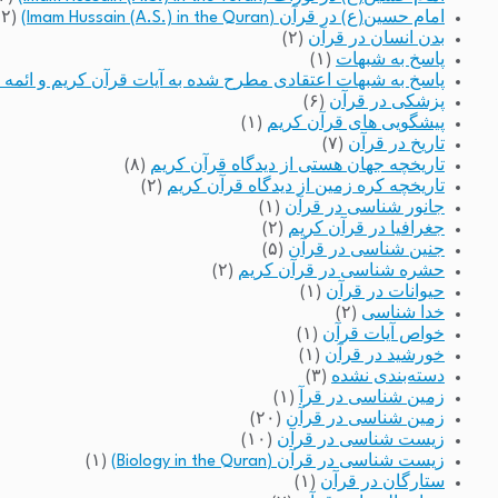
امام حسین(ع) در قرآن (Imam Hussain (A.S.) in the Quran)
(۲)
بدن انسان در قرآن
(۲)
پاسخ به شبهات
(۱)
پاسخ به شبهات اعتقادی مطرح شده به آیات قرآن کریم و ائمه 
پزشکی در قرآن
(۶)
پیشگویی های قرآن کریم
(۱)
تاریخ در قرآن
(۷)
تاریخچه جهان هستی از دیدگاه قرآن کریم
(۸)
تاریخچه کره زمین از دیدگاه قرآن کریم
(۲)
جانور شناسی در قرآن
(۱)
جغرافیا در قرآن کریم
(۲)
جنین شناسی در قرآن
(۵)
حشره شناسی در قرآن کریم
(۲)
حیوانات در قرآن
(۱)
خدا شناسی
(۲)
خواص آیات قرآن
(۱)
خورشید در قرآن
(۱)
دسته‌بندی نشده
(۳)
زمین شناسی در قرآ
(۱)
زمین شناسی در قرآن
(۲۰)
زیست شناسی در قرآن
(۱۰)
زیست شناسی در قرآن (Biology in the Quran)
(۱)
ستارگان در قرآن
(۱)