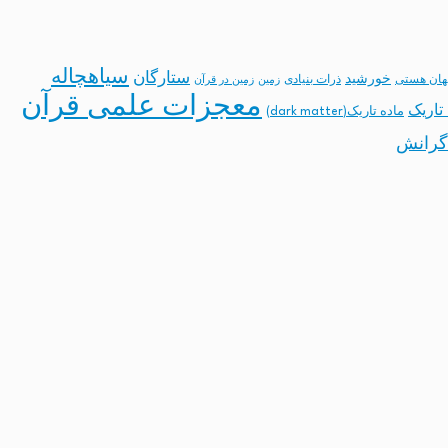
سیاهچاله
ستارگان
خورشید
ان هستی
ذرات بنیادی
زمین
زمین در قرآن
معجزات علمی قرآن
تاریک
ماده تاریک(dark matter)
گرانش