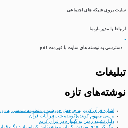
سایت بروی شبکه های اجتماعی
ارتباط با مدیر تارنما
​
دسترسی به نوشته های سایت با فورمت pdf
تبلیغات
نوشته‌های تازه
اشاره قرآن کریم به چرخش خورشید و منظومه شمسی به دور
برسی مفهوم کوبنده(کوبنده شب)در آیات قرآن
دلیل تشبیه زمین به گهواره در قرآن کریم
بیگ کرانچ: فروریزش کیهان و نقش ثابت کیهانی از دیدگاه قرآن