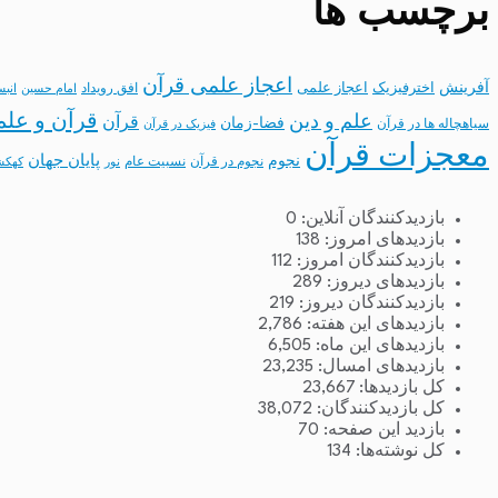
برچسب ها
اعجاز علمی قرآن
آفرینش
اخترفیزیک
اعجاز علمی
افق رویداد
امام حسین
انب
قرآن و علم
علم و دین
قرآن
فضا-زمان
سیاهچاله ها در قرآن
فیزیک در قرآن
معجزات قرآن
نجوم
پایان جهان
نجوم در قرآن
نسبیت عام
نور
کهکش
بازدیدکنندگان آنلاین:
0
بازدیدهای امروز:
138
بازدیدکنندگان امروز:
112
بازدیدهای دیروز:
289
بازدیدکنندگان دیروز:
219
بازدیدهای این هفته:
2,786
بازدیدهای این ماه:
6,505
بازدیدهای امسال:
23,235
کل بازدیدها:
23,667
کل بازدیدکنند‌گان:
38,072
بازدید این صفحه:
70
کل نوشته‌ها:
134