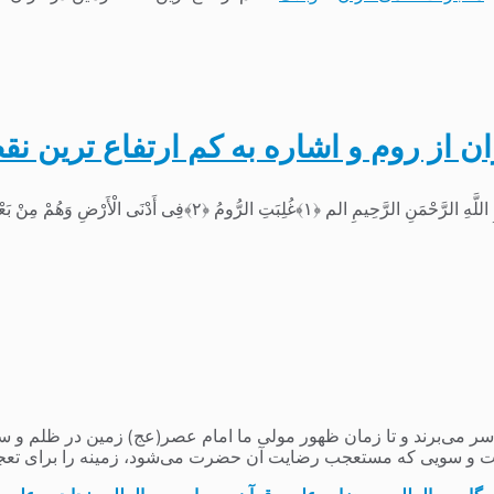
 از روم و اشاره به کم ارتفاع ترین نق
 وَهُمْ مِنْ بَعْدِ غَلَبِهِمْ سَیَغْلِبُونَ ﴿۳﴾ به...
می‌برند و تا زمان ظهور مولی ما امام عصر(عج) زمین در ظلم و ستم و
 و سویی که مستعجب رضایت آن حضرت می‌شود، زمینه را برای تعج