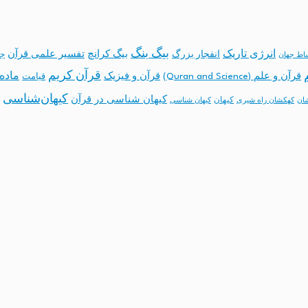
بیگ بنگ
انرژی تاریک
انفجار بزرگ
بیگ کرانچ
تفسیر علمی قرآن
جه
ساط جهان
قرآن کریم
ماده 
قرآن و علم (Quran and Science)
قرآن و فیزیک
قیامت
کیهان‌شناسی
کیهان شناسی در قرآن
کیهان
ان
کهکشان راه شیری
کیهان شناسی