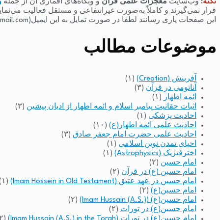
نکته
:
وب‌سایت
معجزات علمی قرآن
و وبگاه‌های اقماری آن از جمله
و
قرار نمی‌گیرند و کاملاً به‌صورت غیرانتفاعی و مستقل فعالیت می‌نما
این صفحات یاری رسانند لطفا در صورت تمایل به این ایمیل(raminfakhari@gmail.com) پیام بدهند.
موضوعات مطالب
آفرینش (Creation)
(۱)
آناتومی در قرآن
(۳)
ائمه اطهار
(۱)
اثبات حقانیت پیامبر اسلام و ائمه اطهار از ادیان پیشین
(۳)
احادیث پزشکی
(۱)
احادیث علمی ائمه اطهار(ع)
(۱۰)
احادیث علمی حضرت امام جعفر صادق
(۳)
احیای تمدن نوین اسلامی
(۱)
اخترفیزیک (Astrophysics)
(۱)
امام حسین
(۲)
امام حسین (ع) در قرآن
(۲)
امام حسین در عهد عتیق (Imam Hossein in Old Testament)
(۱)
امام حسین(ع)
(۲)
امام حسین(ع) (Imam Hussain (A.S.))
(۲)
امام حسین(ع) در تورات
(۲)
امام حسین(ع) در تورات (Imam Hussain (A.S.) in the Torah)
(۲)