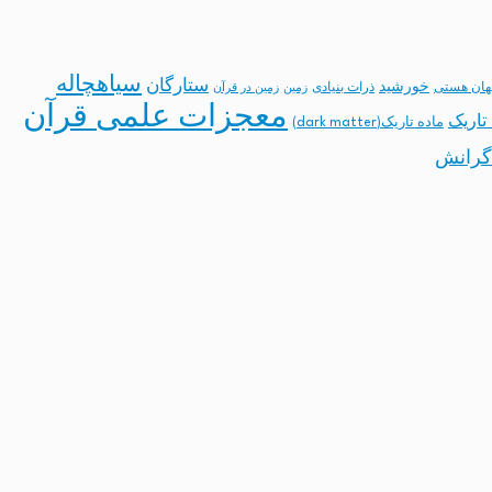
سیاهچاله
ستارگان
خورشید
ان هستی
ذرات بنیادی
زمین
زمین در قرآن
معجزات علمی قرآن
تاریک
ماده تاریک(dark matter)
گرانش