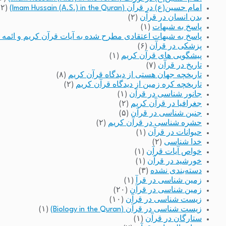
امام حسین(ع) در قرآن (Imam Hussain (A.S.) in the Quran)
(۲)
بدن انسان در قرآن
(۲)
پاسخ به شبهات
(۱)
پاسخ به شبهات اعتقادی مطرح شده به آیات قرآن کریم و ائمه 
پزشکی در قرآن
(۶)
پیشگویی های قرآن کریم
(۱)
تاریخ در قرآن
(۷)
تاریخچه جهان هستی از دیدگاه قرآن کریم
(۸)
تاریخچه کره زمین از دیدگاه قرآن کریم
(۲)
جانور شناسی در قرآن
(۱)
جغرافیا در قرآن کریم
(۲)
جنین شناسی در قرآن
(۵)
حشره شناسی در قرآن کریم
(۲)
حیوانات در قرآن
(۱)
خدا شناسی
(۲)
خواص آیات قرآن
(۱)
خورشید در قرآن
(۱)
دسته‌بندی نشده
(۳)
زمین شناسی در قرآ
(۱)
زمین شناسی در قرآن
(۲۰)
زیست شناسی در قرآن
(۱۰)
زیست شناسی در قرآن (Biology in the Quran)
(۱)
ستارگان در قرآن
(۱)