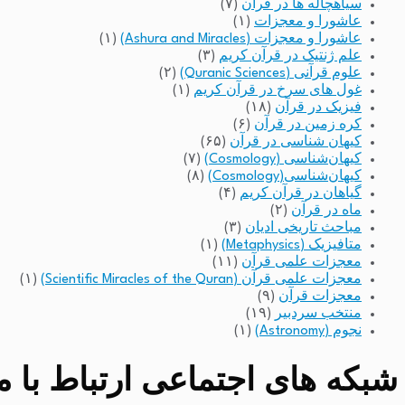
سیاهچاله ها در قرآن
(۷)
عاشورا و معجزات
(۱)
عاشورا و معجزات (Ashura and Miracles)
(۱)
علم ژنتیک در قرآن کریم
(۳)
علوم قرآنی (Quranic Sciences)
(۲)
غول های سرخ در قرآن کریم
(۱)
فیزیک در قرآن
(۱۸)
کره زمین در قرآن
(۶)
کیهان شناسی در قرآن
(۶۵)
کیهان‌شناسی (Cosmology)
(۷)
کیهان‌شناسی(Cosmology)
(۸)
گیاهان در قرآن کریم
(۴)
ماه در قرآن
(۲)
مباحث تاریخی ادیان
(۳)
متافیزیک (Metaphysics)
(۱)
معجزات علمی قرآن
(۱۱)
معجزات علمی قرآن (Scientific Miracles of the Quran)
(۱)
معجزات قرآن
(۹)
منتخب سردبیر
(۱۹)
نجوم (Astronomy)
(۱)
شبکه های اجتماعی ارتباط با مد