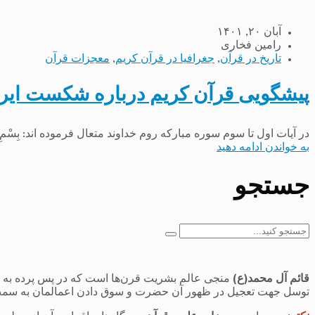
آبان ۲۰, ۱۴۰۱
رامین فخاری
تاریخ در قرآن
,
جغرافیا در قرآن کریم
,
معجزات قرآن
پیشگویی قرآن کریم درباره شکست ایران
در آیات اول تا سوم سوره مبارکه روم خداوند متعال فرموده اند: بِسْمِ اللَّهِ الرَّحْمَنِ الرَّحِیمِ الم ﴿۱﴾غُلِبَتِ الرُّومُ ﴿۲﴾فِی أَدْنَى الْأَرْضِ
به خواندن ادامه دهید
جستجو
جستجو
برای:
قائم آل محمد(ع)
منجی عالم بشریت قرن‌ها است که در پس پرده به سر 
توسل جهت تعجیل در ظهور آن حضرت و سوق دادن اعمالمان به سمت