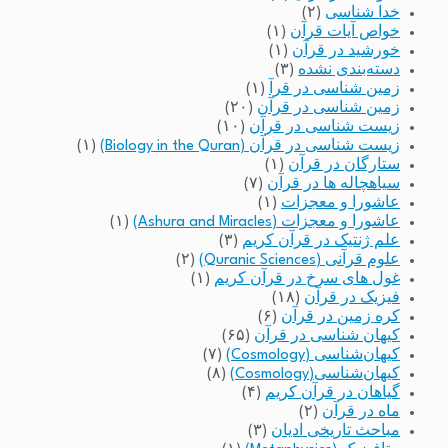
خدا شناسی
(۲)
خواص آیات قرآن
(۱)
خورشید در قرآن
(۱)
دسته‌بندی نشده
(۳)
زمین شناسی در قرآ
(۱)
زمین شناسی در قرآن
(۲۰)
زیست شناسی در قرآن
(۱۰)
زیست شناسی در قرآن (Biology in the Quran)
(۱)
ستارگان در قرآن
(۱)
سیاهچاله ها در قرآن
(۷)
عاشورا و معجزات
(۱)
عاشورا و معجزات (Ashura and Miracles)
(۱)
علم ژنتیک در قرآن کریم
(۳)
علوم قرآنی (Quranic Sciences)
(۲)
غول های سرخ در قرآن کریم
(۱)
فیزیک در قرآن
(۱۸)
کره زمین در قرآن
(۶)
کیهان شناسی در قرآن
(۶۵)
کیهان‌شناسی (Cosmology)
(۷)
کیهان‌شناسی(Cosmology)
(۸)
گیاهان در قرآن کریم
(۴)
ماه در قرآن
(۲)
مباحث تاریخی ادیان
(۳)