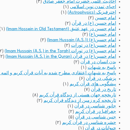
احادیث علمی حضرت امام جعفر صادق
(۳)
احیای تمدن نوین اسلامی
(۱)
اخترفیزیک (Astrophysics)
(۱)
امام حسین
(۲)
امام حسین (ع) در قرآن
(۲)
امام حسین در عهد عتیق (Imam Hossein in Old Testament)
(۱)
امام حسین(ع)
(۲)
امام حسین(ع) (Imam Hussain (A.S.))
(۲)
امام حسین(ع) در تورات
(۲)
امام حسین(ع) در تورات (Imam Hussain (A.S.) in the Torah)
(۲)
امام حسین(ع) در قرآن (Imam Hussain (A.S.) in the Quran)
(۲)
بدن انسان در قرآن
(۲)
پاسخ به شبهات
(۱)
پاسخ به شبهات اعتقادی مطرح شده به آیات قرآن کریم و ائمه 
پزشکی در قرآن
(۶)
پیشگویی های قرآن کریم
(۱)
تاریخ در قرآن
(۷)
تاریخچه جهان هستی از دیدگاه قرآن کریم
(۸)
تاریخچه کره زمین از دیدگاه قرآن کریم
(۲)
جانور شناسی در قرآن
(۱)
جغرافیا در قرآن کریم
(۲)
جنین شناسی در قرآن
(۵)
حشره شناسی در قرآن کریم
(۲)
حیوانات در قرآن
(۱)