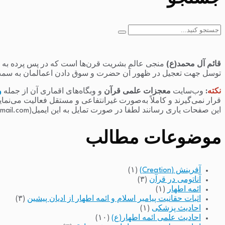
جستجو
برای:
قائم آل محمد(ع)
منجی عالم بشریت قرن‌ها است که در پس پرده به سر 
توسل جهت تعجیل در ظهور آن حضرت و سوق دادن اعمالمان به سمت
نکته
:
وب‌سایت
معجزات علمی قرآن
و وبگاه‌های اقماری آن از جمله
و
قرار نمی‌گیرند و کاملاً به‌صورت غیرانتفاعی و مستقل فعالیت می‌نما
این صفحات یاری رسانند لطفا در صورت تمایل به این ایمیل(raminfakhari@gmail.com) پیام بدهند.
موضوعات مطالب
آفرینش (Creation)
(۱)
آناتومی در قرآن
(۳)
ائمه اطهار
(۱)
اثبات حقانیت پیامبر اسلام و ائمه اطهار از ادیان پیشین
(۳)
احادیث پزشکی
(۱)
احادیث علمی ائمه اطهار(ع)
(۱۰)