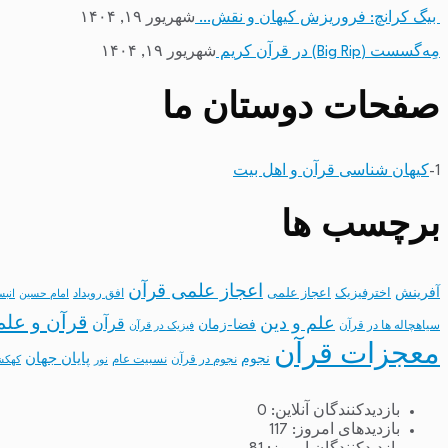
بیگ کرانچ: فروریزش کیهان و نقش…
شهریور ۱۹, ۱۴۰۴
مِه‌گسست (Big Rip) در قرآن کریم
شهریور ۱۹, ۱۴۰۴
صفحات دوستان ما
1-
کیهان شناسی قرآن و اهل بیت
برچسب ها
اعجاز علمی قرآن
آفرینش
اخترفیزیک
اعجاز علمی
افق رویداد
امام حسین
انب
قرآن و علم
علم و دین
قرآن
فضا-زمان
سیاهچاله ها در قرآن
فیزیک در قرآن
معجزات قرآن
نجوم
پایان جهان
نجوم در قرآن
نسبیت عام
نور
کهکش
بازدیدکنندگان آنلاین:
0
بازدیدهای امروز:
117