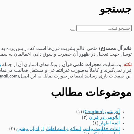
جستجو
جستجو
برای:
قائم آل محمد(ع)
منجی عالم بشریت قرن‌ها است که در پس پرده به سر 
توسل جهت تعجیل در ظهور آن حضرت و سوق دادن اعمالمان به سمت
نکته
:
وب‌سایت
معجزات علمی قرآن
و وبگاه‌های اقماری آن از جمله
و
قرار نمی‌گیرند و کاملاً به‌صورت غیرانتفاعی و مستقل فعالیت می‌نما
این صفحات یاری رسانند لطفا در صورت تمایل به این ایمیل(raminfakhari@gmail.com) پیام بدهند.
موضوعات مطالب
آفرینش (Creation)
(۱)
آناتومی در قرآن
(۳)
ائمه اطهار
(۱)
اثبات حقانیت پیامبر اسلام و ائمه اطهار از ادیان پیشین
(۳)