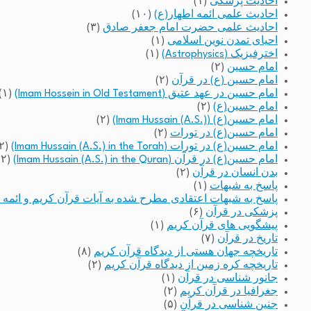
احادیث پزشکی
(۱)
احادیث علمی ائمه اطهار(ع)
(۱۰)
احادیث علمی حضرت امام جعفر صادق
(۳)
احیای تمدن نوین اسلامی
(۱)
اخترفیزیک (Astrophysics)
(۱)
امام حسین
(۲)
امام حسین (ع) در قرآن
(۲)
امام حسین در عهد عتیق (Imam Hossein in Old Testament)
(۱)
امام حسین(ع)
(۲)
امام حسین(ع) (Imam Hussain (A.S.))
(۲)
امام حسین(ع) در تورات
(۲)
امام حسین(ع) در تورات (Imam Hussain (A.S.) in the Torah)
(۲)
امام حسین(ع) در قرآن (Imam Hussain (A.S.) in the Quran)
(۲)
بدن انسان در قرآن
(۲)
پاسخ به شبهات
(۱)
پاسخ به شبهات اعتقادی مطرح شده به آیات قرآن کریم و ائمه 
پزشکی در قرآن
(۶)
پیشگویی های قرآن کریم
(۱)
تاریخ در قرآن
(۷)
تاریخچه جهان هستی از دیدگاه قرآن کریم
(۸)
تاریخچه کره زمین از دیدگاه قرآن کریم
(۲)
جانور شناسی در قرآن
(۱)
جغرافیا در قرآن کریم
(۲)
جنین شناسی در قرآن
(۵)