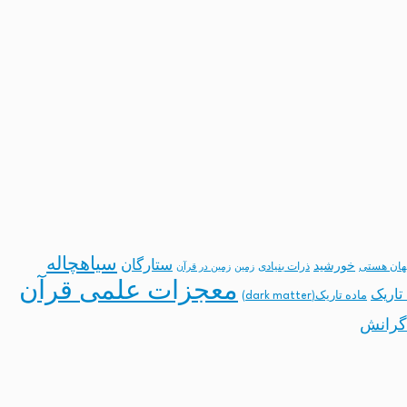
سیاهچاله
ستارگان
خورشید
ان هستی
ذرات بنیادی
زمین
زمین در قرآن
معجزات علمی قرآن
تاریک
ماده تاریک(dark matter)
گرانش