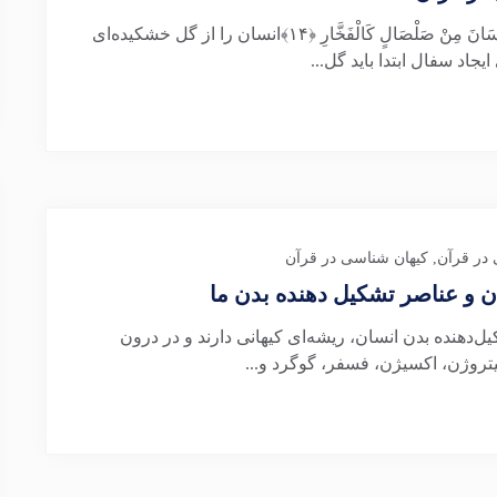
در سوره الرحمن خداوند متعال فرموده‌اند: خَلَقَ الْإِنْسَانَ مِنْ صَلْصَالٍ کَالْفَخَّارِ ﴿۱۴﴾انسان را از گل خشکیده‌‌ای
در قرآن
,
کیهان شناسی در قرآن
ن و عناصر تشکیل دهنده بدن ما
 که حدود ۹۷٪ از عناصر تشکیل‌دهنده بدن انسان، ریشه‌ای کیهانی دارند و در درون
یتروژن، اکسیژن، فسفر، گوگرد و...