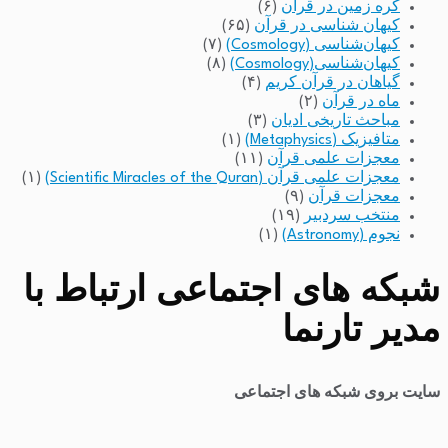
کره زمین در قرآن
(۶)
کیهان شناسی در قرآن
(۶۵)
کیهان‌شناسی (Cosmology)
(۷)
کیهان‌شناسی(Cosmology)
(۸)
گیاهان در قرآن کریم
(۴)
ماه در قرآن
(۲)
مباحث تاریخی ادیان
(۳)
متافیزیک (Metaphysics)
(۱)
معجزات علمی قرآن
(۱۱)
معجزات علمی قرآن (Scientific Miracles of the Quran)
(۱)
معجزات قرآن
(۹)
منتخب سردبیر
(۱۹)
نجوم (Astronomy)
(۱)
شبکه های اجتماعی ارتباط با
مدیر تارنما
سایت بروی شبکه های اجتماعی