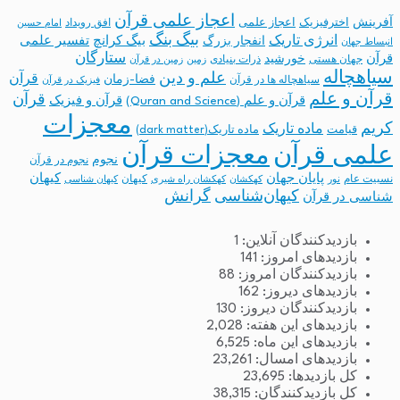
اعجاز علمی قرآن
آفرینش
اخترفیزیک
اعجاز علمی
افق رویداد
امام حسین
بیگ بنگ
انرژی تاریک
انفجار بزرگ
بیگ کرانچ
تفسیر علمی
انبساط جهان
ستارگان
قرآن
خورشید
جهان هستی
ذرات بنیادی
زمین
زمین در قرآن
سیاهچاله
علم و دین
قرآن
فضا-زمان
سیاهچاله ها در قرآن
فیزیک در قرآن
قرآن و علم
قرآن
قرآن و علم (Quran and Science)
قرآن و فیزیک
معجزات
کریم
ماده تاریک
قیامت
ماده تاریک(dark matter)
معجزات قرآن
علمی قرآن
نجوم
نجوم در قرآن
پایان جهان
کیهان
نسبیت عام
کیهان
نور
کهکشان
کهکشان راه شیری
کیهان شناسی
کیهان‌شناسی
گرانش
شناسی در قرآن
بازدیدکنندگان آنلاین:
1
بازدیدهای امروز:
141
بازدیدکنندگان امروز:
88
بازدیدهای دیروز:
162
بازدیدکنندگان دیروز:
130
بازدیدهای این هفته:
2,028
بازدیدهای این ماه:
6,525
بازدیدهای امسال:
23,261
کل بازدیدها:
23,695
کل بازدیدکنند‌گان:
38,315