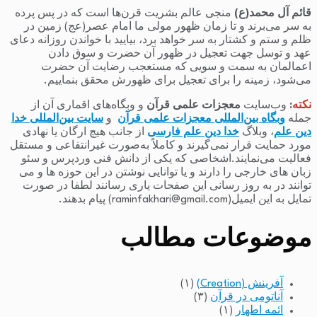
قائم آل محمد(ع)
منجی عالم بشریت قرن‌ها است که در پس پرده
به سر می‌برند و تا زمان ظهور مولی ما امام عصر(عج) زمین در
ظلم و ستم و کشتار به سر خواهد برد، بیایید با خواندن روزانه دعای
عهد و توسل جهت تعجیل در ظهور آن حضرت و سوق دادن
اعمالمان به سمت و سویی که مستعجب رضایت آن حضرت
می‌شود، زمینه را برای تعجیل برای ظهورش محقق بنماییم.
نکته
:
وب‌سایت
معجزات علمی قرآن
و وبگاه‌های اقماری آن از
جمله
وبگاه بین‌المللی معجزات علمی قرآن
و
سایت بین‌المللی خدا
دین علم
، وبلاگ
خدا دین علم فارسی
از جانب هیچ ارگان یا نهادی
مورد حمایت قرار نمی‌گیرند و کاملاً به‌صورت غیرانتفاعی و مستقل
فعالیت می‌نمایند.اشخاصی که یکی از دانش فنی وردپرس و سئو
زبان های خارجی را دارند و یا توانایی نوشتن در این حوزه ها و می
توانند در به روز رسانی این صفحات یاری رسانند لطفا در صورت
تمایل به این ایمیل(raminfakhari@gmail.com) پیام بدهند.
موضوعات مطالب
آفرینش (Creation)
(۱)
آناتومی در قرآن
(۳)
ائمه اطهار
(۱)