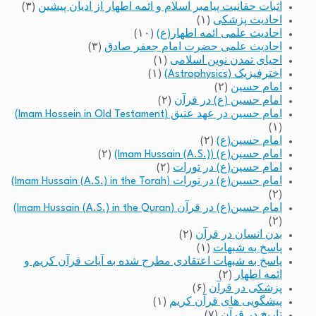
اثبات حقانیت پیامبر اسلام و ائمه اطهار از ادیان پیشین
(۳)
احادیث پزشکی
(۱)
احادیث علمی ائمه اطهار(ع)
(۱۰)
احادیث علمی حضرت امام جعفر صادق
(۳)
احیای تمدن نوین اسلامی
(۱)
اخترفیزیک (Astrophysics)
(۱)
امام حسین
(۲)
امام حسین (ع) در قرآن
(۲)
امام حسین در عهد عتیق (Imam Hossein in Old Testament)
(۱)
امام حسین(ع)
(۲)
امام حسین(ع) (Imam Hussain (A.S.))
(۲)
امام حسین(ع) در تورات
(۲)
امام حسین(ع) در تورات (Imam Hussain (A.S.) in the Torah)
(۲)
امام حسین(ع) در قرآن (Imam Hussain (A.S.) in the Quran)
(۲)
بدن انسان در قرآن
(۲)
پاسخ به شبهات
(۱)
پاسخ به شبهات اعتقادی مطرح شده به آیات قرآن کریم و
ائمه اطهار
(۲)
پزشکی در قرآن
(۶)
پیشگویی های قرآن کریم
(۱)
تاریخ در قرآن
(۷)