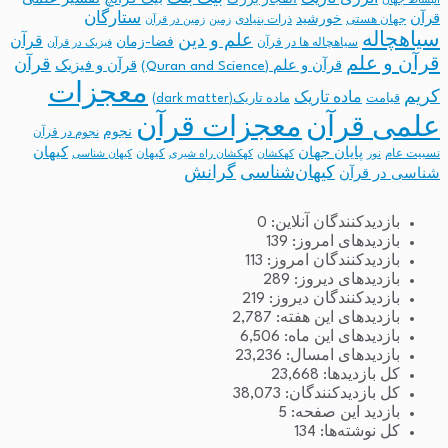
انبساط جهان
ستارگان
قرآن
خورشید
جهان هستی
ذرات بنیادی
زمین
زمین در قرآن
سیاهچاله
علم و دین
قرآن
فضا-زمان
سیاهچاله ها در قرآن
فیزیک در قرآن
قرآن و علم
قرآن
قرآن و علم (Quran and Science)
قرآن و فیزیک
معجزات
کریم
ماده تاریک
قیامت
ماده تاریک(dark matter)
معجزات قرآن
علمی قرآن
نجوم
نجوم در قرآن
پایان جهان
کیهان
نسبیت عام
کیهان
نور
کهکشان
کهکشان راه شیری
کیهان شناسی
کیهان‌شناسی
گرانش
شناسی در قرآن
بازدیدکنندگان آنلاین:
0
بازدیدهای امروز:
139
بازدیدکنندگان امروز:
113
بازدیدهای دیروز:
289
بازدیدکنندگان دیروز:
219
بازدیدهای این هفته:
2,787
بازدیدهای این ماه:
6,506
بازدیدهای امسال:
23,236
کل بازدیدها:
23,668
کل بازدیدکنند‌گان:
38,073
بازدید این صفحه:
5
کل نوشته‌ها:
134