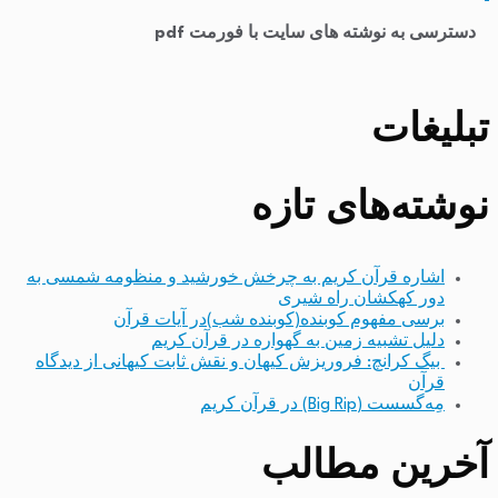
​
دسترسی به نوشته های سایت با فورمت pdf
تبلیغات
نوشته‌های تازه
اشاره قرآن کریم به چرخش خورشید و منظومه شمسی به
دور کهکشان راه شیری
برسی مفهوم کوبنده(کوبنده شب)در آیات قرآن
دلیل تشبیه زمین به گهواره در قرآن کریم
بیگ کرانچ: فروریزش کیهان و نقش ثابت کیهانی از دیدگاه
قرآن
مِه‌گسست (Big Rip) در قرآن کریم
آخرین مطالب