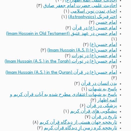
احادیث علمی ائمه اطهار(ع)
(۱۰)
احادیث علمی حضرت امام جعفر صادق
(۳)
احیای تمدن نوین اسلامی
(۱)
اخترفیزیک (Astrophysics)
(۱)
امام حسین
(۲)
امام حسین (ع) در قرآن
(۲)
امام حسین در عهد عتیق (Imam Hossein in Old Testament)
(۱)
امام حسین(ع)
(۲)
امام حسین(ع) (Imam Hussain (A.S.))
(۲)
امام حسین(ع) در تورات
(۲)
امام حسین(ع) در تورات (Imam Hussain (A.S.) in the Torah)
(۲)
امام حسین(ع) در قرآن (Imam Hussain (A.S.) in the Quran)
(۲)
بدن انسان در قرآن
(۲)
پاسخ به شبهات
(۱)
پاسخ به شبهات اعتقادی مطرح شده به آیات قرآن کریم و
ائمه اطهار
(۲)
پزشکی در قرآن
(۶)
پیشگویی های قرآن کریم
(۱)
تاریخ در قرآن
(۷)
تاریخچه جهان هستی از دیدگاه قرآن کریم
(۸)
تاریخچه کره زمین از دیدگاه قرآن کریم
(۲)