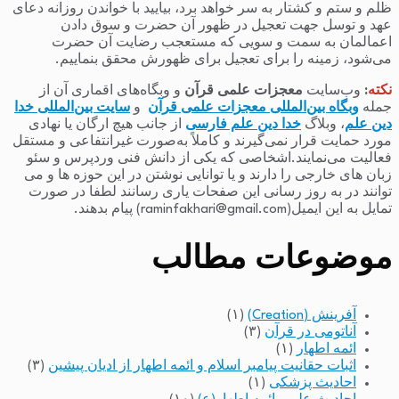
ظلم و ستم و کشتار به سر خواهد برد، بیایید با خواندن روزانه دعای
عهد و توسل جهت تعجیل در ظهور آن حضرت و سوق دادن
اعمالمان به سمت و سویی که مستعجب رضایت آن حضرت
می‌شود، زمینه را برای تعجیل برای ظهورش محقق بنماییم.
نکته
:
وب‌سایت
معجزات علمی قرآن
و وبگاه‌های اقماری آن از
جمله
وبگاه بین‌المللی معجزات علمی قرآن
و
سایت بین‌المللی خدا
دین علم
، وبلاگ
خدا دین علم فارسی
از جانب هیچ ارگان یا نهادی
مورد حمایت قرار نمی‌گیرند و کاملاً به‌صورت غیرانتفاعی و مستقل
فعالیت می‌نمایند.اشخاصی که یکی از دانش فنی وردپرس و سئو
زبان های خارجی را دارند و یا توانایی نوشتن در این حوزه ها و می
توانند در به روز رسانی این صفحات یاری رسانند لطفا در صورت
تمایل به این ایمیل(raminfakhari@gmail.com) پیام بدهند.
موضوعات مطالب
آفرینش (Creation)
(۱)
آناتومی در قرآن
(۳)
ائمه اطهار
(۱)
اثبات حقانیت پیامبر اسلام و ائمه اطهار از ادیان پیشین
(۳)
احادیث پزشکی
(۱)