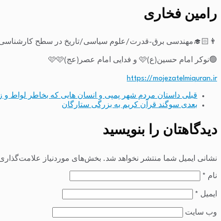
رامین فخاری
👨🏻‍🎓مهندسی برق-قدرت/علوم سیاسی/تاریخ در سطح کارشناسی-
🟢نوکر امام حسین(ع)🩷 و فدایی امام عصر(عج)🩷🩷
https://mojezatelmiquran.ir
قبلی
داستان مردم شهر پمپی و انسان هایی که بخاطر لواط و ز
بعدی
سوگند قرآن کریم به بزرگی ستارگان
دیدگاهتان را بنویسید
نشانی ایمیل شما منتشر نخواهد شد.
بخش‌های موردنیاز علامت‌گذاری 
نام
*
ایمیل
*
وب‌ سایت