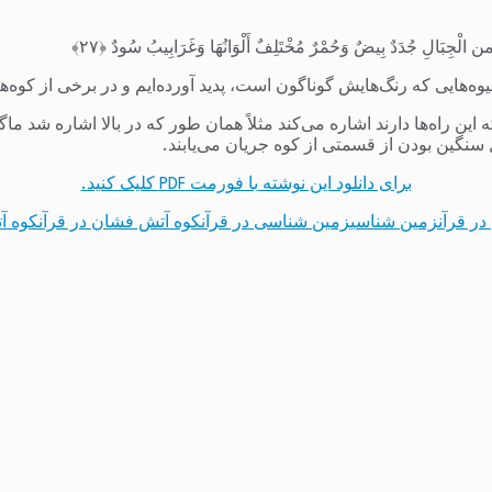
ا و من الْجِبَالِ جُدَدٌ بِیضٌ وَحُمْرٌ مُخْتَلِفٌ أَلْوَانُهَا وَغَرَابِیبُ سُودٌ ﴿۲۷﴾
وه‌هایی که رنگ‌هایش گوناگون است، پدید آورده‌ایم و در برخی از کوه‌ه
ه این راه‌ها دارند اشاره می‌کند مثلاً همان طور که در بالا اشاره ش
ل سنگین بودن از قسمتی از کوه جریان می‌یابند.
برای دانلود این نوشته با فورمت PDF کلیک کنید.
ر قرآن
زمین شناسی
زمین شناسی در قرآن
کوه آتش فشان در قرآن
کوه آ