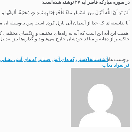
در سوره مبارکه فاطر آیه ۲۷ نوشته شده
است:
أَلَمْ تَرَ أَنَّ اللَّهَ أَنْزَلَ مِنَ السَّمَاءِ مَاءً فَأَخْرَجْنَا بِهِ ثَمَرَاتٍ مُخْتَلِفًا أَلْوَانُهَ
آیا ندانسته‌ای که خدا از آسمان آبی نازل کرده است پس به‌وسیله آن می
اهمیت این آیه این است که آیه به راه‌های مختلف و رنگ‌های مختلفی ک
خاکستر از دهانه و منافذ خودشان خارج می‌شوند و گدازه‌ها نیز به‌دلی
برچسب ها:
آتشفشان
خاکستر
رگه های آتش فشانی
رگه های آتش فشانی د
قرآن
مواد مذاب