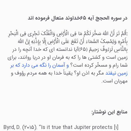
در سوره الحجج آیه ۶۵خداوند متعال فرموده اند
:
أَلَمْ تَرَ أَنَّ اللَّهَ سَخَّرَ لَکُمْ مَا فِی الْأَرْضِ وَالْفُلْکَ تَجْرِی فِی الْبَحْرِ
بِأَمْرِهِ وَیُمْسِکُ السَّمَاءَ أَنْ تَقَعَ عَلَى الْأَرْضِ إِلَّا بِإِذْنِهِ إِنَّ اللَّهَ
بِالنَّاسِ لَرَءُوفٌ رَحِیمٌ ﴿۶۵﴾آیا ندانسته ای که خدا آنچه را در
زمین است و کشتی ها را که به فرمان او در دریا روانند، برای
شما رام و مسخّر کرده است؟
و آسمان را نگه می دارد که بر
زمین نیفتد
مگر به اذن او؟ یقیناً خدا به همه مردم رؤوف و
مهربان است.
منابع این نوشتار:
[۱] Byrd, D. (2015). “Is it true that Jupiter protects