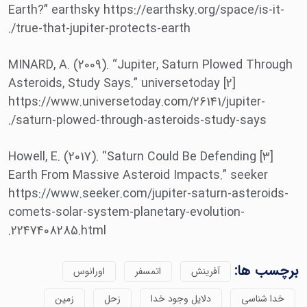
Earth?” earthsky https://earthsky.org/space/is-it-
true-that-jupiter-protects-earth/.
MINARD, A. (2009). “Jupiter, Saturn Plowed Through
Asteroids, Study Says.” universetoday [2]
https://www.universetoday.com/26141/jupiter-
saturn-plowed-through-asteroids-study-says/.
[۳] Howell, E. (2017). “Saturn Could Be Defending
Earth From Massive Asteroid Impacts.” seeker
https://www.seeker.com/jupiter-saturn-asteroids-
comets-solar-system-planetary-evolution-
2247408285.html.
برچسب ها:
آفرینش
اتمسفر
اورانوس
خدا شناسی
دلایل وجود خدا
زحل
زمین