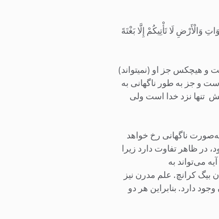
ِ وَالْأَرْضِ لَا تَأْتِیکُمْ إِلَّا بَغْتَهً
 و هیچکس جز او (نمی‏تواند)
ست و جز به طور ناگهانی به
لمش تنها نزد خدا است ولی
د به‌صورت ناگهانی رخ خواهد
، در ظاهر تفاوت دارد زیرا
ه می‌تواند به
 بیگ کرانچ. علم مدرن نیز
وجود دارد. بنابراین هر دو