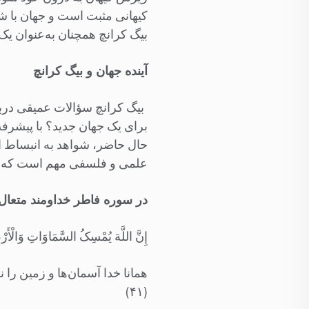
کیهانی مثبت است و جهان با ش
بیگ کرانچ همچنان به‌عنوان یک
آینده جهان و بیگ کرانچ
بیگ کرانچ سؤالات عمیقی درب
برای یک جهان جدید؟ با پیشرف
حال حاضر، شواهد به انبساط اب
علمی و فلسفی مهم است که درک
در سوره فاطر خداومند متعال ف
إِنَّ اللَّهَ یُمْسِکُ السَّمَاوَاتِ وَالْأَرْضَ
همانا خدا آسمان‌ها و زمین را نگ
(۴۱)