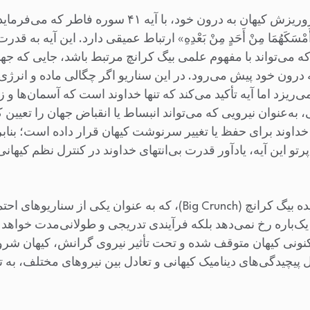
بیگ کرانچ، نظریه‌ای درباره فروریزش کیهان به درون خود، با آیه 
لَتَا إِنْ أَمْسَکَهُمَا مِنْ أَحَدٍ مِنْ بَعْدِهِ» ارتباط عمیقی دارد. این آیه
ه می‌تواند با مفهوم علمی بیگ کرانچ مرتبط باشد، جایی که ج
رون خود پیش می‌رود. در این سناریو اگر چگالی ماده و انرژی 
‌ریزد اما آیه تأکید می‌کند که تنها خداوند است که آسمان‌ها و
، به‌عنوان نیرویی که می‌تواند انبساط یا انقباض جهان را تعیین 
خداوند برای حفظ یا تغییر سرنوشت کیهان قرار داده است؛ بنابر
تو این آیه، یادآور قدرت بی‌انتهای خداوند در کنترل نظم کیها
دانشمندان بر این باورند که پدیده بیگ کرانچ (Big Crunch)، که به عن
ک‌باره رخ نمی‌دهد بلکه فرآیندی تدریجی و طولانی‌مدت خواهد ب
 کنونی کیهان متوقف شده و تحت تأثیر نیروی گرانش، کیهان ش
ل پیچیدگی‌های دینامیک کیهانی و تعادل بین نیروهای مختلف، به 