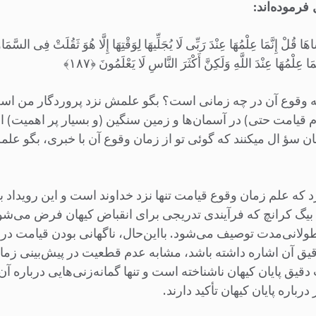
فرموده‌اند:
قُلْ إِنَّمَا عِلْمُهَا عِنْدَ رَبِّی لَا یُجَلِّیهَا لِوَقْتِهَا إِلَّا هُوَ ثَقُلَتْ فِی السَّمَاوَات
ا عِلْمُهَا عِنْدَ اللَّهِ وَلَکِنَّ أَکْثَرَ النَّاسِ لَا یَعْلَمُونَ ﴿۱۸۷﴾
 که وقوع آن در چه زمانی است؟ بگو علمش نزد پروردگار من است
ام قیامت حتی) در آسمان‌ها و زمین سنگین (و بسیار پر اهمیت) ا
 چنان سؤ ال می‏کنند که گوئی تو از زمان وقوع آن با خبری، بگو ع
د دارد که علم زمان وقوع قیامت تنها نزد خداوند است و این رویدا
ی بیگ کرانچ که فرآیندی تدریجی برای انقباض کیهان فرض می‌شود
طولانی‌مدت توصیف می‌شود. بااین‌حال، ناگهانی بودن قیامت در آی
قیق آن اشاره داشته باشد، مشابه عدم قطعیت در پیش‌بینی زمان
 دقیق پایان کیهان ناشناخته است و تنها گمانه‌زنی‌هایی درباره آن 
باره پایان کیهان تأکید دارند.