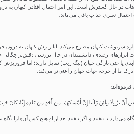
تاب در حال گسترش است. این امر احتمال افتادن کیهان به درو
 احتمال نظری جذاب باقی می‌ماند.
اره سرنوشت کیهان مطرح می‌کند. آیا ریزش کیهان به درون خو
ت ابزارهای رصدی، دانشمندان در حال بررسی دقیق‌تر چگالی جها
دی یا حتی پارگی جهان (بیگ ریپ) تمایل دارند؛ اما فروریزش 
 ما از چرخه حیات جهان را غنی‌تر می‌کند.
رموه‌اند:
 أَنْ تَزُولَا وَلَئِنْ زَالَتَا إِنْ أَمْسَکَهُمَا مِنْ أَحَدٍ مِنْ بَعْدِهِ إِنَّهُ کَانَ حَلِیمًا
اه می‌دارد تا نیفتند و اگر بیفتند بعد از او هیچ کس آن‌هارا نگاه