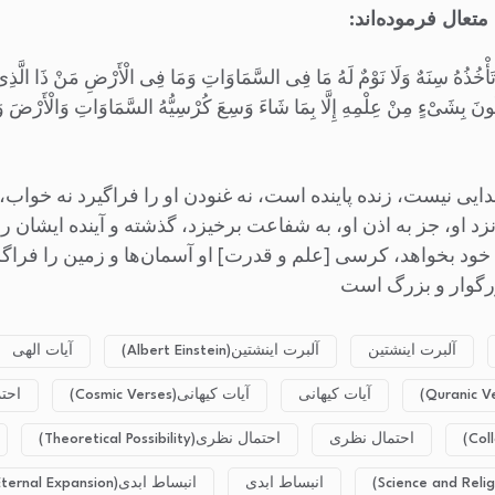
ُ لَا تَأْخُذُهُ سِنَهٌ وَلَا نَوْمٌ لَهُ مَا فِی السَّمَاوَاتِ وَمَا فِی الْأَرْضِ مَنْ ذَا الَّذِی یَش
طُونَ بِشَیْءٍ مِنْ عِلْمِهِ إِلَّا بِمَا شَاءَ وَسِعَ کُرْسِیُّهُ السَّمَاوَاتِ وَالْأَرْضَ وَلَ
ی نیست، زنده پاینده است، نه غنودن او را فراگیرد نه خواب، آ
و، جز به اذن او، به شفاعت برخیزد، گذشته و آینده ایشان را مى
ه خود بخواهد، کرسی [علم و قدرت] او آسمان‌ها و زمین را فر
زرگوار و بزرگ است
آلبرت اینشتین
آلبرت اینشتین(Albert Einstein)
آیات الهی
آیات کیهانی
آیات کیهانی(Cosmic Verses)
احت
احتمال نظری
احتمال نظری(Theoretical Possibility)
انبساط ابدی
انبساط ابدی(Eternal Expansion)