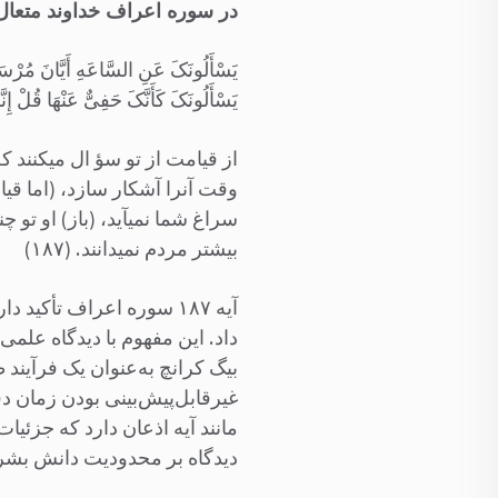
در سوره اعراف خداوند متعال 
یَسْأَلُونَکَ عَنِ السَّاعَهِ أَیَّانَ مُرْسَاهَا 
یَسْأَلُونَکَ کَأَنَّکَ حَفِیٌّ عَنْهَا قُلْ إِنَّمَ
از قیامت از تو سؤ ال می‏کنند
وقت آنرا آشکار سازد، (اما قی
سراغ شما نمی‏آید، (باز) او تو
بیشتر مردم نمی‏دانند. (۱۸۷)
آیه ۱۸۷ سوره اعراف تأکی
داد. این مفهوم با دیدگاه علم
بیگ کرانچ به‌عنوان یک فرآیند 
غیرقابل‌پیش‌بینی بودن زمان د
مانند آیه اذعان دارد که جزئیات
دیدگاه بر محدودیت دانش بشر در