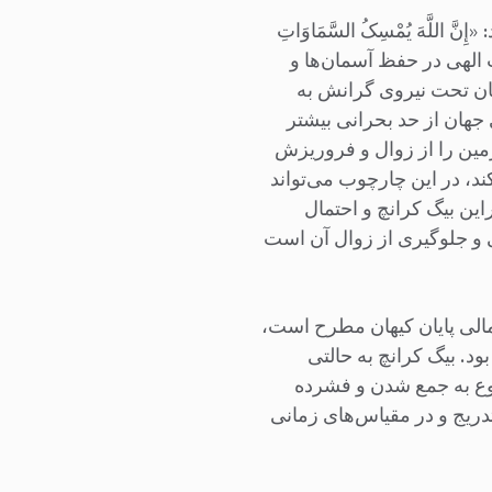
۴۱ سوره فاطر که می‌فرماید: «إِنَّ اللَّهَ یُمْسِکُ السَّمَاوَاتِ
 به قدرت الهی در حفظ آسمان‌ها و
هان تحت نیروی گرانش به
جهان از حد بحرانی بیشتر
 زمین را از زوال و فروریزش
کند، در این چارچوب می‌تواند
این بیگ کرانچ و احتمال
نی و جلوگیری از زوال آن است
وان یکی از سناریوهای احتمالی پایان کیهان مطرح است،
ود. بیگ کرانچ به حالتی
روع به جمع شدن و فشرده
تدریج و در مقیاس‌های زمانی