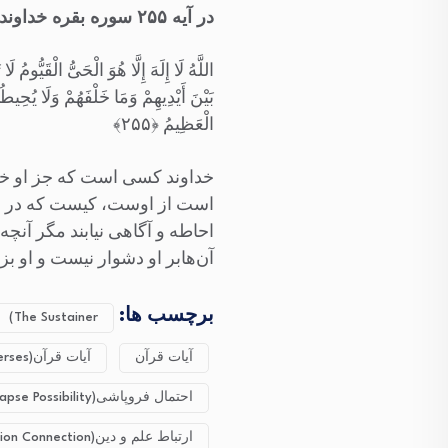
در آیه ۲۵۵ سوره بقره خداوند متعال فرموده‌اند:
اللَّهُ لَا إِلَهَ إِلَّا هُوَ الْحَیُّ الْقَیُّوم
بَیْنَ أَیْدِیهِمْ وَمَا خَلْفَهُمْ وَلَا یُحِی
الْعَظِیمُ ﴿۲۵۵﴾
خداوند کسی است که جز او خدای
است از اوست، کیست که در نزد ا
احاطه و آگاهی نیابند مگر آنچ
آن‌هابر او دشوار نیست و او ب
برچسب ها:
The Sustainer)
آیات قرآن
آیات قرآن(Quranic Verses)
احتمال فروپاشی(Collapse Possibility)
ارتباط علم و دین(Science and Religion Connection)