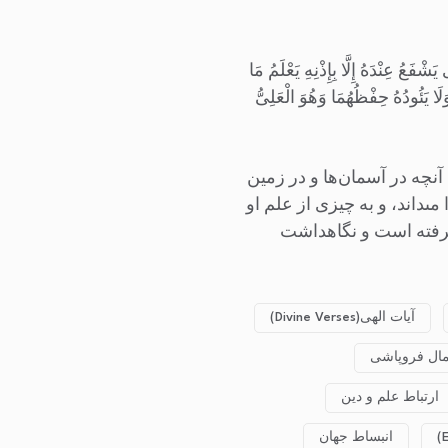
ْفَعُ عِنْدَهُ إِلَّا بِإِذْنِهِ یَعْلَمُ مَا
ا یَئُودُهُ حِفْظُهُمَا وَهُوَ الْعَلِیُّ
نچه در آسمان‌ها و در زمین
‏داند، و به چیزی از علم او
اگرفته است و نگاهداشت
آیات الهی(Divine Verses)
مال فروپاشی
ارتباط علم و دین
انبساط جهان