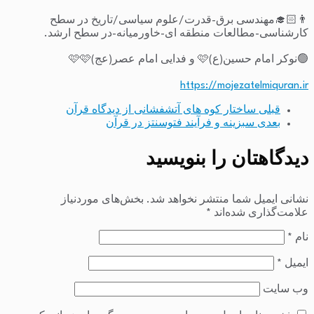
👨🏻‍🎓مهندسی برق-قدرت/علوم سیاسی/تاریخ در سطح
کارشناسی-مطالعات منطقه ای-خاورمیانه-در سطح ارشد.
🟢نوکر امام حسین(ع)🩷 و فدایی امام عصر(عج)🩷🩷
https://mojezatelmiquran.ir
قبلی
ساختار کوه های آتشفشانی از دیدگاه قرآن
بعدی
سبزینه و فرآیند فتوسنتز در قرآن
دیدگاهتان را بنویسید
نشانی ایمیل شما منتشر نخواهد شد.
بخش‌های موردنیاز
علامت‌گذاری شده‌اند
*
نام
*
ایمیل
*
وب‌ سایت