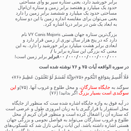
برابر خورشید دارد، یعنی ستاره سپر یو وای مساحتی
حدود یک میلیارد و هفتصد برابر زمین و ستاره ان‌ام‌ال
مساحتی حدود یک میلیارد و ششصد برابر زمین را دارد
یعنی می‌توان برای مقایسه اندازه زمین با این دو ستاره
به ابعاد یک شن در برابر دریا اشاره کرد.
بزرگ‌ترین ستاره جهان هستی VY Canis Majoris نام
دارد که در پنج هزار سال نوری از زمین قرار دارد و
ابعادی برابر هشت میلیارد برابر خورشید را دارد. به این
معنی که بزرگی این ستاره برابر با
/
۰۰۰/۰۰۰/۰۰۰/۰۰۰/۰۰۰/ ۸۰۰برابر
برابر زمین است!
در سوره الواقعه آیات ۷۵ و ۷۶ نوشته شده است
فَلَا أُقْسِمُ بِمَوَاقِعِ النُّجُومِ ﴿۷۵﴾وَإِنَّهُ لَقَسَمٌ لَوْ تَعْلَمُونَ عَظِیمٌ ﴿۷۶﴾
سوگند به
جایگاه ستارگان
، و محل طلوع و غروب آنها. (۷۵)و
این
سوگندی است بسیار بزرگ
اگر بدانید! (۷۶)
در آیه فوق به واژه جایگاه اشاره شده ست که منظور از جایگاه
محل استقرار یا قرارگیری یا به زبان امروزی طول و عرضی است
که ستاره آن را اشغال کرده است و منظور قرآن کریم از محل
طلوع و غروب ستارگان می‌تواند به فواصل نجومی و بزرگی جهان
هستی اشاره داشته باشد. این آیات زمانی نازل شد که تلسکوپ‌های