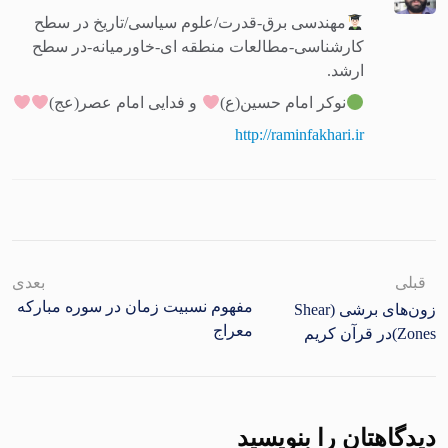
مهندسی برق-قدرت/علوم سیاسی/تاریخ در سطح
کارشناسی-مطالعات منطقه ای-خاورمیانه-در سطح
ارشد.
نوکر امام حسین(ع)
و فدایی امام عصر(عج)
http://raminfakhari.ir
قبلی
بعدی
مفهوم نسبیت زمان در سوره مبارکه
زون‌های برشی (Shear
معراج
Zones)در قرآن کریم
دیدگاهتان را بنویسید