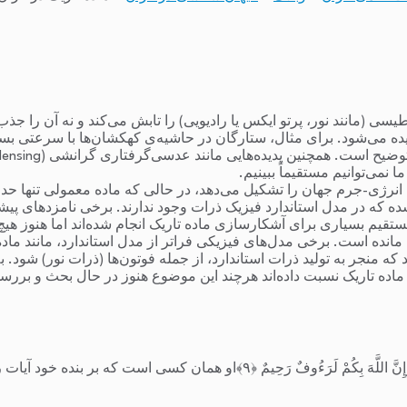
تابش الکترومغناطیسی (مانند نور، پرتو ایکس یا رادیویی) را تابش می‌کند و نه آ
ده می‌شود. برای مثال، ستارگان در حاشیه‌ی کهکشان‌ها با سرعتی بسی
نمی‌توانیم مستقیماً ببینیم.
ستقیم بسیاری برای آشکارسازی ماده تاریک انجام شده‌اند اما هنوز هی
ده است. برخی مدل‌های فیزیکی فراتر از مدل استاندارد، مانند ماده تا
 منجر به تولید ذرات استاندارد، از جمله فوتون‌ها (ذرات نور) شود.
ماده تاریک نسبت داده‌اند هرچند این موضوع هنوز در حال بحث و برر
َإِنَّ اللَّهَ بِکُمْ لَرَءُوفٌ رَحِیمٌ
﴿۹﴾
او همان کسى است که بر بنده خود آیات 