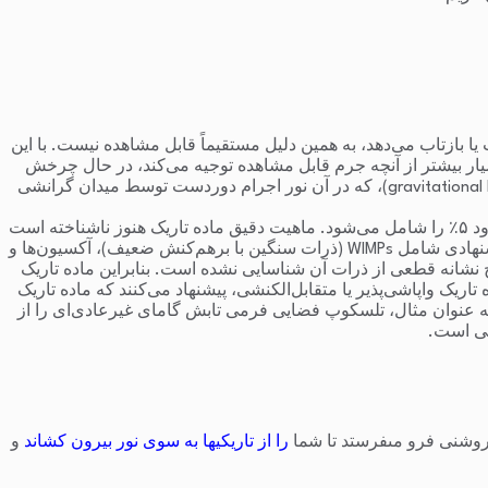
ن را جذب یا بازتاب می‌دهد، به همین دلیل مستقیماً قابل مشاهده نیست. با این
ار بیشتر از آنچه جرم قابل مشاهده توجیه می‌کند، در حال چرخش
هستند. این اختلاف تنها با فرض وجود ماده‌ای نامرئی با جرم بالا قابل توضیح است. همچنین پدیده‌هایی مانند عدسی‌گرفتاری گرانشی (gravitational lensing)، که در آن نور اجرام دوردست توسط میدان گرانشی
در مدل استاندارد کیهان‌شناسی (ΛCDM)، ماده تاریک حدود ۲۷٪ از کل انرژی-جرم جهان را تشکیل می‌دهد، در حالی که ماده معمولی تنها حدود ۵٪ را شامل می‌شود. ماهیت دقیق ماده تاریک هنوز ناشناخته است
اما بسیاری از فیزیک‌دانان معتقدند که از ذرات بنیادی جدیدی ساخته شده که در مدل استاندارد فیزیک ذرات وجود ندارند. برخی نامزدهای پیشنهادی شامل WIMPs (ذرات سنگین با برهم‌کنش ضعیف)، آکسیون‌ها و
چ نشانه قطعی از ذرات آن شناسایی نشده است. بنابراین ماده تاریک
ریک واپاشی‌پذیر یا متقابل‌الکنشی، پیشنهاد می‌کنند که ماده تاریک
 به عنوان مثال، تلسکوپ فضایی فرمی تابش گامای غیرعادی‌ای را از
سی است.
روشنى فرو مى‏فرستد تا شما
را از تاریکیها به سوى نور بیرون کشاند
و