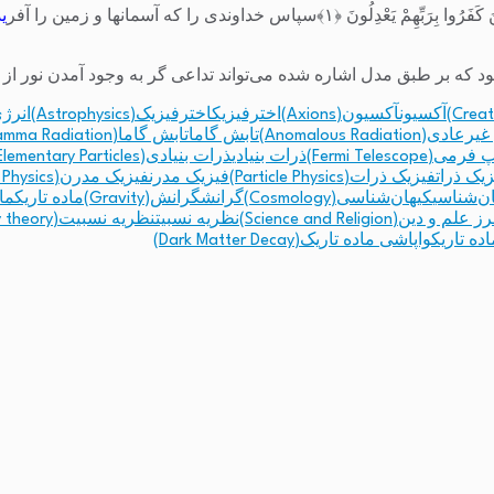
 کَفَرُوا بِرَبِّهِمْ یَعْدِلُونَ
﴿۱﴾
سپاس خداوندى را که آسمانها و زمین را آفر
ی
ود که بر طبق مدل اشاره شده می‌تواند تداعی گر به وجود آمدن نور از م
آکسیون
آکسیون(Axions)
اخترفیزیک
اخترفیزیک(Astrophysics)
انرژی
(Anomalous Radiation)
تابش گاما
تابش گاما(Gamma Radiation)
Fermi Telescope)
ذرات بنیادی
ذرات بنیادی(Elementary Particles)
یک ذرات
فیزیک ذرات(Particle Physics)
فیزیک مدرن
فیزیک مدرن(Modern Physics)
ن‌شناسی
کیهان‌شناسی(Cosmology)
گرانش
گرانش(Gravity)
ماده تاریک
ماده 
 علم و دین(Science and Religion)
نظریه نسبیت
نظریه نسبیت(relativity theory)
ده تاریک
واپاشی ماده تاریک(Dark Matter Decay)