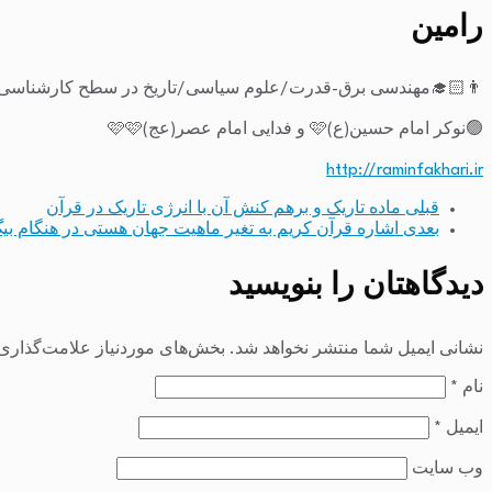
رامین
👨🏻‍🎓مهندسی برق-قدرت/علوم سیاسی/تاریخ در سطح کارشناسی-
🟢نوکر امام حسین(ع)🩷 و فدایی امام عصر(عج)🩷🩷
http://raminfakhari.ir
قبلی
ماده تاریک و برهم کنش آن با انرژی تاریک در قرآن
بعدی
اشاره قرآن کریم به تغیر ماهیت جهان هستی در هنگام بی
دیدگاهتان را بنویسید
نشانی ایمیل شما منتشر نخواهد شد.
بخش‌های موردنیاز علامت‌گذاری 
نام
*
ایمیل
*
وب‌ سایت