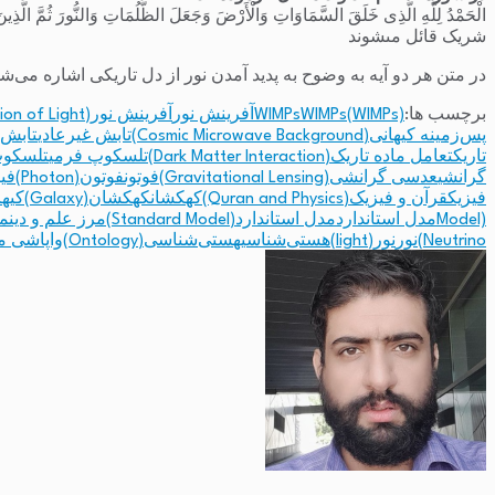
الْحَمْدُ لِلَّهِ الَّذِی خَلَقَ السَّمَاوَاتِ وَالْأَرْضَ وَجَعَلَ الظُّلُمَاتِ وَالنُّورَ ثُمَّ الَّذِینَ
شریک قائل مى‏شوند
در متن هر دو آیه به وضوح به پدید آمدن نور از دل تاریکی اشاره می‌ش
برچسب ها:
WIMPs(WIMPs)
WIMPs
آفرینش نور
آفرینش نور(Creation of Light)
پس‌زمینه کیهانی(Cosmic Microwave Background)
تابش غیرعادی
تابش غیرعادی
تاریک
تعامل ماده تاریک(Dark Matter Interaction)
تلسکوپ فرمی
تلسکوپ فرمی(
گرانشی
عدسی گرانشی(Gravitational Lensing)
فوتون
فوتون(Photon)
فیز
فیزیک
قرآن و فیزیک(Quran and Physics)
کهکشان
کهکشان(Galaxy)
کیها
Model)
مدل استاندارد
مدل استاندارد(Standard Model)
مرز علم و دین
مرز
Neutrino)
نور
نور(light)
هستی‌شناسی
هستی‌شناسی(Ontology)
واپاشی ما