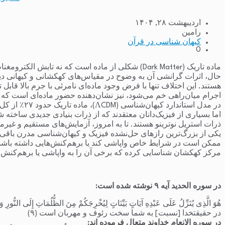
اردیبهشت ۲۸, ۱۴۰۴
رامین
کیهان شناسی در قرآن
0
ماده تاریک (Dark Matter) شکلی از ماده است که نه 
حال، اثرات گرانشی آن به وضوح در مقیاس‌های کهکشانی و کیهانی دی
اجرام میان‌راهی خم می‌شود، نیز نشان‌دهنده حضور ماده‌ای است که ما 
ذرات استریل نوترینو هستند. تا به امروز، آزمایش‌های مستقیم و غیرم
یکی از بزرگ‌ترین رازهای حل‌نشده فیزیک و کیهان‌شناسی مدرن باقی مان
ممکن است در شرایط خاص واپاشی کند یا برهم‌کنش‌هایی داشته باشد که
مرکز کهکشان شناسایی کرده که برخی آن را به واپاشی یا برهم‌کنش 
در سوره الحدید آیه ۹ نوشته شده است:
هُوَ الَّذِی یُنَزِّلُ عَلَى عَبْدِهِ آیَاتٍ بَیِّنَاتٍ لِیُخْرِجَکُمْ مِنَ الظُّلُمَاتِ إِلَى النُّورِ و
در حقیقت‏خدا [نسبت] به شما سخت رئوف و مهربان است (۹)
در سوره الانعام خداوند متعال فرموده اند: