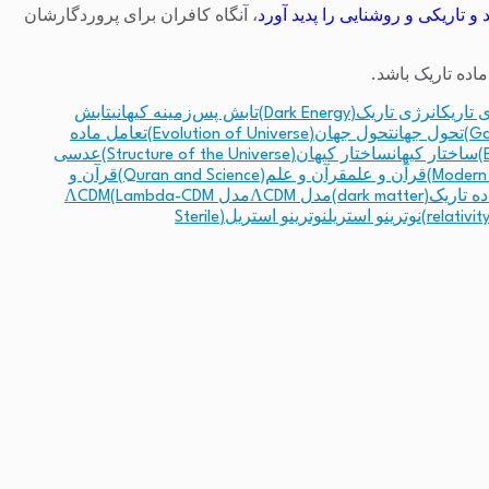
د و تاریکى و روشنایى را پدید آورد
، آنگاه کافران براى پروردگارشان
اده تاریک باشد.
 تاریک
انرژی تاریک(Dark Energy)
تابش پس‌زمینه کیهانی
تابش
تحول جهان
تحول جهان(Evolution of Universe)
تعامل ماده
ساختار کیهان
ساختار کیهان(Structure of the Universe)
عدسی
قرآن و علم
قرآن و علم(Quran and Science)
قرآن و
تاریک(dark matter)
مدل ΛCDM
مدل ΛCDM(Lambda-CDM
نوترینو استریل
نوترینو استریل(Sterile